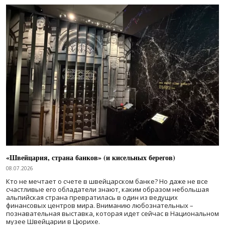
«Швейцария, страна банков» (и кисельных берегов)
08.07.2026
Кто не мечтает о счете в швейцарском банке? Но даже не все
счастливые его обладатели знают, каким образом небольшая
альпийская страна превратилась в один из ведущих
финансовых центров мира. Вниманию любознательных –
познавательная выставка, которая идет сейчас в Национальном
музее Швейцарии в Цюрихе.