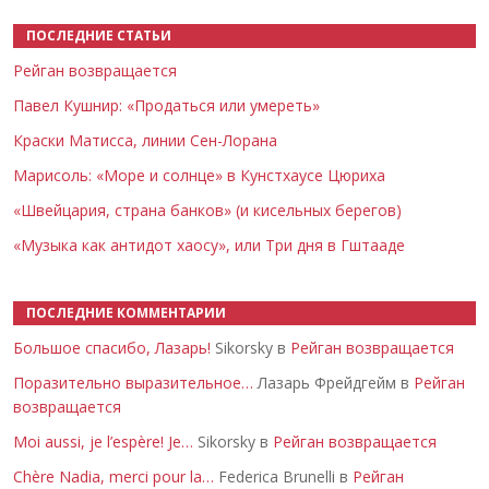
ПОСЛЕДНИЕ СТАТЬИ
Рейган возвращается
Павел Кушнир: «Продаться или умереть»
Краски Матисса, линии Сен-Лорана
Марисоль: «Море и солнце» в Кунстхаусе Цюриха
«Швейцария, страна банков» (и кисельных берегов)
«Музыка как антидот хаосу», или Три дня в Гштааде
ПОСЛЕДНИЕ КОММЕНТАРИИ
Большое спасибо, Лазарь!
Sikorsky в
Рейган возвращается
Поразительно выразительное…
Лазарь Фрейдгейм в
Рейган
возвращается
Moi aussi, je l’espère! Je…
Sikorsky в
Рейган возвращается
Chère Nadia, merci pour la…
Federica Brunelli в
Рейган