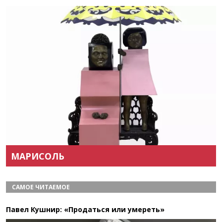
Назад
Вперёд
МАРИСОЛЬ
САМОЕ ЧИТАЕМОЕ
Павел Кушнир: «Продаться или умереть»