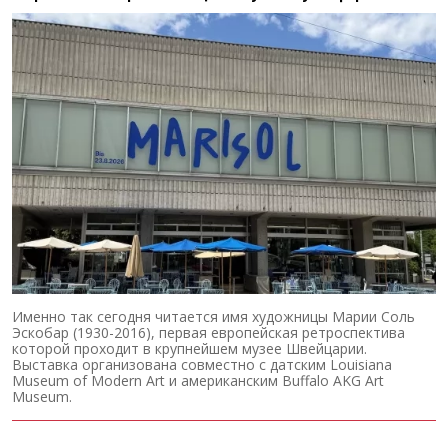
Именно так сегодня читается имя художницы Марии Соль
Эскобар (1930-2016), первая европейская ретроспектива
которой проходит в крупнейшем музее Швейцарии.
Выставка организована совместно с датским Louisiana
Museum of Modern Art и американским Buffalo AKG Art
Museum.