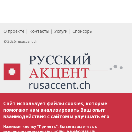
О проекте
Контакты
Услуги
Спонсоры
Footer
© 2026 rusaccent.ch
Все материалы, размещенные на веб-сайте rusaccent.ch, охраняются в
Сайт использует файлы cookies, которые
соответствии с законодательством Швейцарии об авторском праве и
международными соглашениями. Полное или частичное использование
помогают нам анализировать Ваш опыт
материалов возможно только с разрешения редакции. В случае полного
взаимодействия с сайтом и улучшать его
или частичного воспроизведения материалов сайта rusaccent.ch,
ОБЯЗАТЕЛЬНА АКТИВНАЯ ГИПЕРССЫЛКА на конкретный заимствованный
текст. Фотоизображения, размещенные редакцией rusaccent.ch, являются
Нажимая кнопку "Принять", Вы соглашаетесь с
ее исключительной собственностью. Полное или частичное
Больше информации
использованием cookies