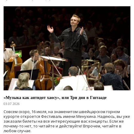
«Музыка как антидот хаосу», или Три дня в Гштааде
03.07.2026
Совсем скоро, 16 июля, на знаменитом швейцарском горном
курорте откроется Фестиваль имени Менухина. Надеюсь, вы уже
заказали билеты на все интересующие вас концерты. Если же
почему-то нет, то читайте и действуйте! Впрочем, читайте в
любом случае.