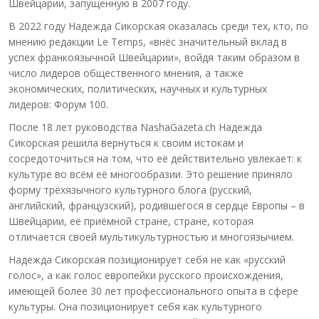
Швейцарии, запущенную в 2007 году.
В 2022 году Надежда Сикорская оказалась среди тех, кто, по
мнению редакции Le Temps, «внёс значительный вклад в
успех франкоязычной Швейцарии», войдя таким образом в
число лидеров общественного мнения, а также
экономических, политических, научных и культурных
лидеров: Форум 100.
После 18 лет руководства NashaGazeta.ch Надежда
Сикорская решила вернуться к своим истокам и
сосредоточиться на том, что её действительно увлекает: к
культуре во всём её многообразии. Это решение приняло
форму трёхязычного культурного блога (русский,
английский, французский), родившегося в сердце Европы – в
Швейцарии, её приёмной стране, стране, которая
отличается своей мультикультурностью и многоязычием.
Надежда Сикорская позиционирует себя не как «русский
голос», а как голос европейки русского происхождения,
имеющей более 30 лет профессионального опыта в сфере
культуры. Она позиционирует себя как культурного