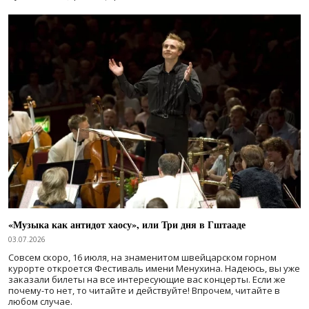
«Музыка как антидот хаосу», или Три дня в Гштааде
03.07.2026
Совсем скоро, 16 июля, на знаменитом швейцарском горном
курорте откроется Фестиваль имени Менухина. Надеюсь, вы уже
заказали билеты на все интересующие вас концерты. Если же
почему-то нет, то читайте и действуйте! Впрочем, читайте в
любом случае.