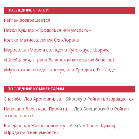
ПОСЛЕДНИЕ СТАТЬИ
Рейган возвращается
Павел Кушнир: «Продаться или умереть»
Краски Матисса, линии Сен-Лорана
Марисоль: «Море и солнце» в Кунстхаусе Цюриха
«Швейцария, страна банков» (и кисельных берегов)
«Музыка как антидот хаосу», или Три дня в Гштааде
ПОСЛЕДНИЕ КОММЕНТАРИИ
Спасибо, Лев Аронович, за…
Sikorsky в
Рейган возвращается
Написано блестяще. Прочитал…
Лев Борщевский в
Рейган
возвращается
Бог даровал Жизнь человеку…
AlexN в
Павел Кушнир:
«Продаться или умереть»