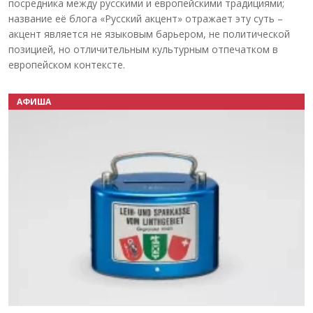
посредника между русскими и европейскими традициями;
название её блога «Русский акцент» отражает эту суть –
акцент является не языковым барьером, не политической
позицией, но отличительным культурным отпечатком в
европейском контексте.
АФИША
Назад
Вперёд