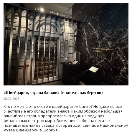
«Швейцария, страна банков» (и кисельных берегов)
08.07.2026
Кто не мечтает о счете в швейцарском банке? Но даже не все
счастливые его обладатели знают, каким образом небольшая
альпийская страна превратилась в один из ведущих
финансовых центров мира. Вниманию любознательных –
познавательная выставка, которая идет сейчас в Национальном
музее Швейцарии в Цюрихе.