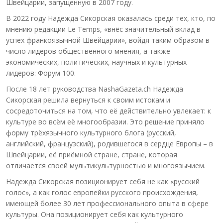
Швейцарии, запущенную в 2007 году.
В 2022 году Надежда Сикорская оказалась среди тех, кто, по
мнению редакции Le Temps, «внёс значительный вклад в
успех франкоязычной Швейцарии», войдя таким образом в
число лидеров общественного мнения, а также
экономических, политических, научных и культурных
лидеров: Форум 100.
После 18 лет руководства NashaGazeta.ch Надежда
Сикорская решила вернуться к своим истокам и
сосредоточиться на том, что её действительно увлекает: к
культуре во всём её многообразии. Это решение приняло
форму трёхязычного культурного блога (русский,
английский, французский), родившегося в сердце Европы – в
Швейцарии, её приёмной стране, стране, которая
отличается своей мультикультурностью и многоязычием.
Надежда Сикорская позиционирует себя не как «русский
голос», а как голос европейки русского происхождения,
имеющей более 30 лет профессионального опыта в сфере
культуры. Она позиционирует себя как культурного