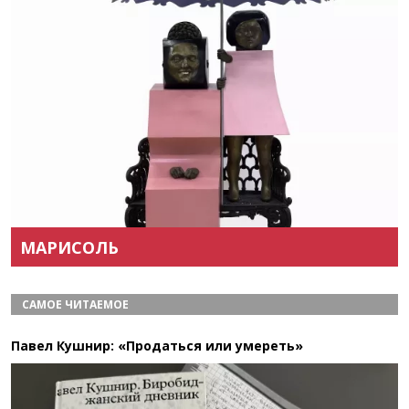
Назад
Вперёд
МАРИСОЛЬ
САМОЕ ЧИТАЕМОЕ
Павел Кушнир: «Продаться или умереть»