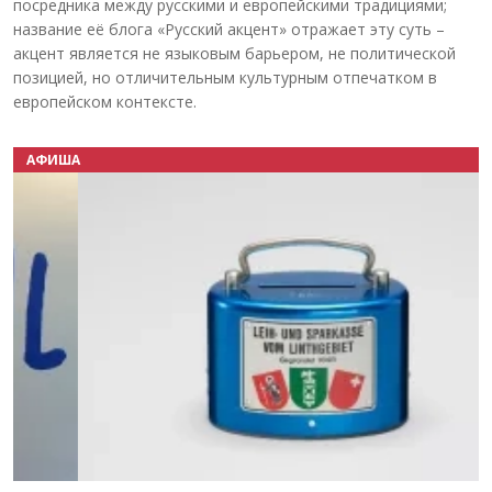
посредника между русскими и европейскими традициями;
название её блога «Русский акцент» отражает эту суть –
акцент является не языковым барьером, не политической
позицией, но отличительным культурным отпечатком в
европейском контексте.
АФИША
Назад
Вперёд