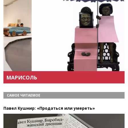
Назад
Вперёд
МАРИСОЛЬ
САМОЕ ЧИТАЕМОЕ
Павел Кушнир: «Продаться или умереть»