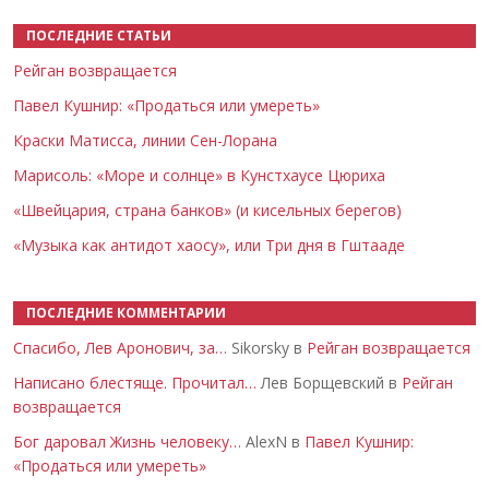
ПОСЛЕДНИЕ СТАТЬИ
Рейган возвращается
Павел Кушнир: «Продаться или умереть»
Краски Матисса, линии Сен-Лорана
Марисоль: «Море и солнце» в Кунстхаусе Цюриха
«Швейцария, страна банков» (и кисельных берегов)
«Музыка как антидот хаосу», или Три дня в Гштааде
ПОСЛЕДНИЕ КОММЕНТАРИИ
Спасибо, Лев Аронович, за…
Sikorsky в
Рейган возвращается
Написано блестяще. Прочитал…
Лев Борщевский в
Рейган
возвращается
Бог даровал Жизнь человеку…
AlexN в
Павел Кушнир:
«Продаться или умереть»