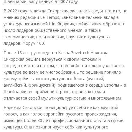
Швейцарии, запущенную в 2007 году.
В 2022 году Надежда Сикорская оказалась среди тех, кто, по
мнению редакции Le Temps, «внёс значительный вклад в
успех франкоязычной Швейцарии», войдя таким образом в
число лидеров общественного мнения, а также
экономических, политических, научных и культурных
лидеров: Форум 100.
После 18 лет руководства NashaGazeta.ch Надежда
Сикорская решила вернуться к своим истокам и
сосредоточиться на том, что её действительно увлекает: к
культуре во всём её многообразии. Это решение приняло
форму трёхязычного культурного блога (русский,
английский, французский), родившегося в сердце Европы – в
Швейцарии, её приёмной стране, стране, которая
отличается своей мультикультурностью и многоязычием.
Надежда Сикорская позиционирует себя не как «русский
голос», а как голос европейки русского происхождения,
имеющей более 30 лет профессионального опыта в сфере
культуры. Она позиционирует себя как культурного