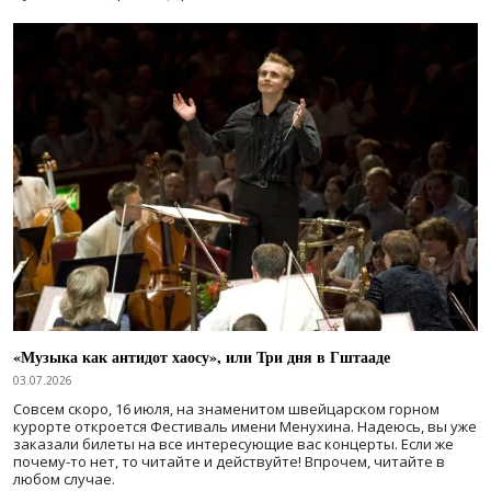
«Музыка как антидот хаосу», или Три дня в Гштааде
03.07.2026
Совсем скоро, 16 июля, на знаменитом швейцарском горном
курорте откроется Фестиваль имени Менухина. Надеюсь, вы уже
заказали билеты на все интересующие вас концерты. Если же
почему-то нет, то читайте и действуйте! Впрочем, читайте в
любом случае.