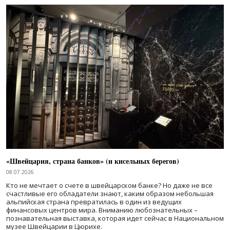
«Швейцария, страна банков» (и кисельных берегов)
08.07.2026
Кто не мечтает о счете в швейцарском банке? Но даже не все
счастливые его обладатели знают, каким образом небольшая
альпийская страна превратилась в один из ведущих
финансовых центров мира. Вниманию любознательных –
познавательная выставка, которая идет сейчас в Национальном
музее Швейцарии в Цюрихе.