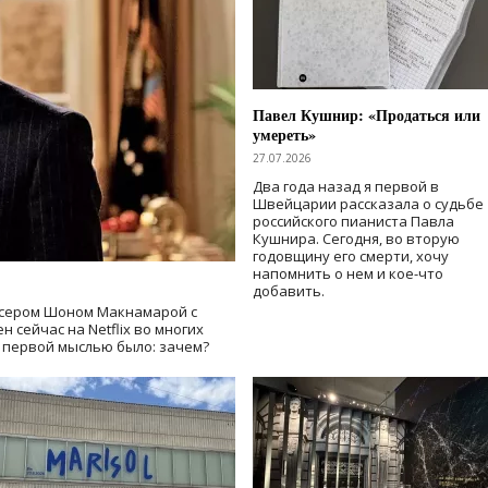
Павел Кушнир: «Продаться или
умереть»
27.07.2026
Два года назад я первой в
Швейцарии рассказала о судьбе
российского пианиста Павла
Кушнира. Сегодня, во вторую
годовщину его смерти, хочу
напомнить о нем и кое-что
добавить.
сером Шоном Макнамарой с
 сейчас на Netflix во многих
й первой мыслью было: зачем?