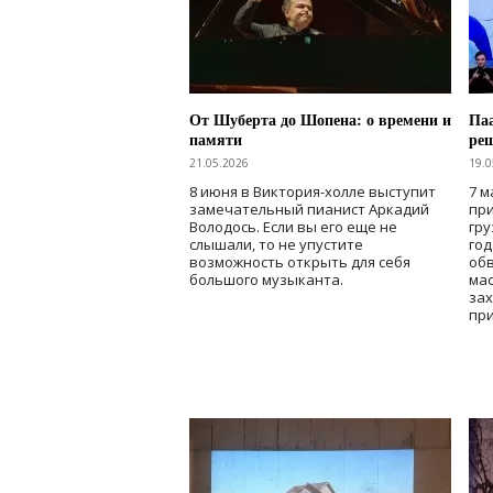
От Шуберта до Шопена: о времени и
Паа
памяти
ре
21.05.2026
19.0
8 июня в Виктория-холле выступит
7 м
замечательный пианист Аркадий
при
Володось. Если вы его еще не
гру
слышали, то не упустите
го
возможность открыть для себя
об
большого музыканта.
мас
зах
при