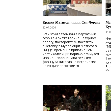
Краски Матисса, линии Сен-Лорана
Мар
Ку
22.07.2026
15.0
Если этим летом или в бархатный
сезон вы окажетесь на Лазурном
Име
берегу, постарайтесь посетить
ху
выставку в Музее Анри Матисса в
(19
Ницце, временно приютившем
рет
часть коллекции парижского музея
кр
Ива Сен-Лорана. Два великих
Выс
француза никогда не встречались,
дат
но их диалог состоялся!
Art
Mu