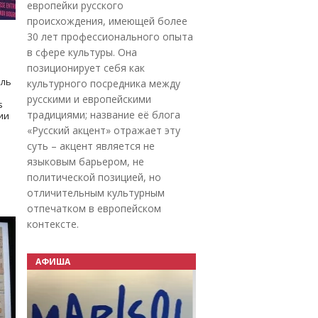
европейки русского
происхождения, имеющей более
30 лет профессионального опыта
в сфере культуры. Она
позиционирует себя как
оль
культурного посредника между
русскими и европейскими
s
традициями; название её блога
дии
«Русский акцент» отражает эту
суть – акцент является не
языковым барьером, не
политической позицией, но
отличительным культурным
отпечатком в европейском
контексте.
АФИША