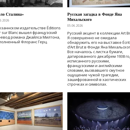
ело Сталина»
Русская загадка в Фонде Яна
Михальского
6.2026
05.06.2026
озаннском издательстве Éditions
r sur Blanc вышел французский
Русский акцент в коллекции Art Br
ревод романа Джайлса Милтона,
Я совершенно не ожидала
полненный Флоранс Герц.
обнаружить его на выставке Écrit
d’Art Brut в Фонде Яна Михальског
Все началось с листка бумаги,
датированного декабрем 1938 го
исписанного русскими,
французскими и английскими
словами, вызвавшего смутное
ощущение чужой трагедии,
зашифрованной в хаотических
строчках и символах.