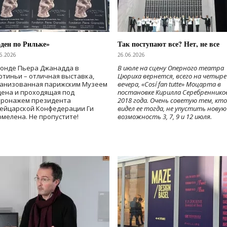
ден по Рильке»
Так поступают все? Нет, не все
6.2026
26.06.2026
Фонде Пьера Джанадда в
В июле на сцену Оперного театра
тиньи – отличная выставка,
Цюриха вернется, всего на четыре
ганизованная парижским Музеем
вечера, «Cosí fan tutte» Моцарта в
дена и проходящая под
постановке Кирилла Серебреннико
тронажем президента
2018 года. Очень советую тем, кто
ейцарской Конфедерации Ги
видел ее тогда, не упустить новую
мелена. Не пропустите!
возможность 3, 7, 9 и 12 июля.