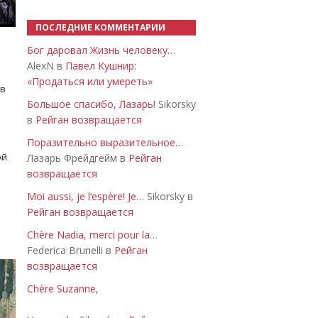
ПОСЛЕДНИЕ КОММЕНТАРИИ
Бог даровал Жизнь человеку…
AlexN в
Павел Кушнир:
«Продаться или умереть»
 в
Большое спасибо, Лазарь!
Sikorsky
в
Рейган возвращается
Поразительно выразительное…
ой
Лазарь Фрейдгейм в
Рейган
возвращается
Moi aussi, je l’espère! Je…
Sikorsky в
Рейган возвращается
Chère Nadia, merci pour la…
Federica Brunelli в
Рейган
возвращается
Chère Suzanne,