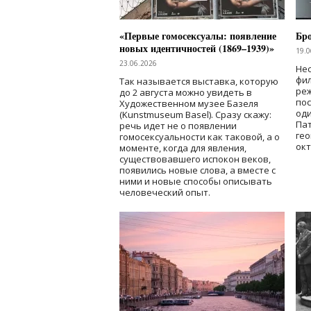
«Первые гомосексуалы: появление
Бр
новых идентичностей (1869–1939)»
19.0
23.06.2026
Нес
фи
Так называется выставка, которую
реж
до 2 августа можно увидеть в
по
Художественном музее Базеля
од
(Kunstmuseum Basel). Сразу скажу:
Пат
речь идет не о появлении
гео
гомосексуальности как таковой, а о
окт
моменте, когда для явления,
существовавшего испокон веков,
появились новые слова, а вместе с
ними и новые способы описывать
человеческий опыт.