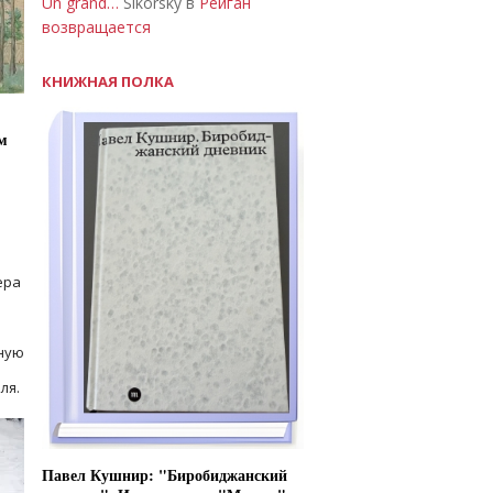
Un grand…
Sikorsky в
Рейган
возвращается
КНИЖНАЯ ПОЛКА
м
ера
ную
ля.
Павел Кушнир: "Биробиджанский