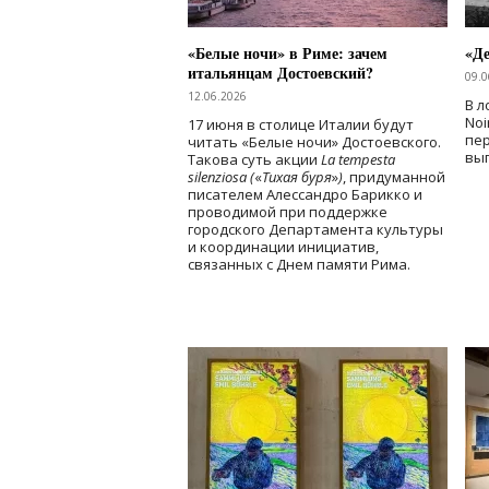
«Белые ночи» в Риме: зачем
«Д
итальянцам Достоевский?
09.0
12.06.2026
В л
Noi
17 июня в столице Италии будут
пе
читать «Белые ночи» Достоевского.
вы
Такова суть акции
La tempesta
silenziosa (
«
Тихая буря
»
)
, придуманной
писателем Алессандро Барикко и
проводимой при поддержке
городского Департамента культуры
и координации инициатив,
связанных с Днем памяти Рима.