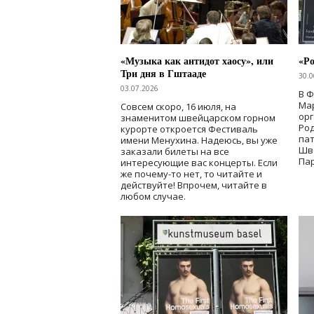
«Музыка как антидот хаосу», или
«Ро
Три дня в Гштааде
30.0
03.07.2026
В 
Мар
Совсем скоро, 16 июля, на
ор
знаменитом швейцарском горном
Ро
курорте откроется Фестиваль
па
имени Менухина. Надеюсь, вы уже
Шв
заказали билеты на все
Пар
интересующие вас концерты. Если
же почему-то нет, то читайте и
действуйте! Впрочем, читайте в
любом случае.