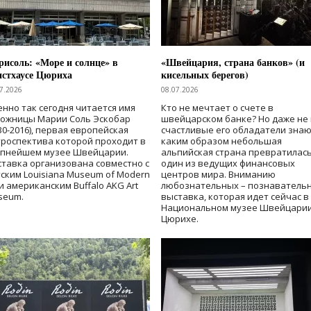
исоль: «Море и солнце» в
«Швейцария, страна банков» (и
нстхаусе Цюриха
кисельных берегов)
7.2026
08.07.2026
нно так сегодня читается имя
Кто не мечтает о счете в
дожницы Марии Соль Эскобар
швейцарском банке? Но даже не 
30-2016), первая европейская
счастливые его обладатели знаю
роспектива которой проходит в
каким образом небольшая
упнейшем музее Швейцарии.
альпийская страна превратилась
тавка организована совместно с
один из ведущих финансовых
ским Louisiana Museum of Modern
центров мира. Вниманию
 и американским Buffalo AKG Art
любознательных – познаватель
seum.
выставка, которая идет сейчас в
Национальном музее Швейцарии
Цюрихе.