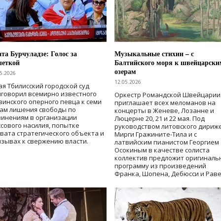
та Бурчуладзе: Голос за
Музыкальные стихии – с
шеткой
Балтийского моря к швейцарски
озерам
5.2026
12.05.2026
ая Тбилисский городской суд
говорил всемирно известного
Оркестр Романдской Швейцарии
зинского оперного певца к семи
приглашает всех меломанов на
дам лишения свободы
по
концерты в Женеве, Лозанне и
винениям в организации
Люцерне 20, 21 и 22 мая. Под
сового насилия, попытке
руководством литовского дириж
вата стратегического объекта и
Мирги Гражините-Тила и с
зывах к свержению власти
.
латвийским пианистом Георгием
Осокиным в качестве солиста
коллектив предложит оригиналь
программу из произведений
Франка, Шопена, Дебюсси и Раве