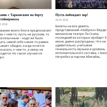
ник с Тарковским на борту
Пусть побеждает хор!
тейнеровоза
26.05.2026
5.2026
Билеты на все девять
представлений «Набукко» Верди
вание моего блога предполагает
миланском театре Ла Скала,
зь с чем-то, пусть не русским, то
последний из которых пройдет 9
скоязычным – надо же было
июня, давно распроданы. Что не
ать самой себе какие-то рамки.
удивительно, учитывая
ывает обидно, когда хочется
гениальность музыки и уровень
сказать о чем-то, а связь не
исполнительского состава, с Анн
одится. Но такое случается
Нетребко в партии Абигайль.
ко.