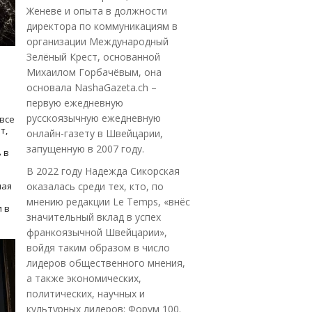
Женеве и опыта в должности
директора по коммуникациям в
организации Международный
Зелёный Крест, основанной
Михаилом Горбачёвым, она
основала NashaGazeta.ch –
первую ежедневную
русскоязычную ежедневную
все
т,
онлайн-газету в Швейцарии,
запущенную в 2007 году.
 в
В 2022 году Надежда Сикорская
ная
оказалась среди тех, кто, по
мнению редакции Le Temps, «внёс
 в
значительный вклад в успех
франкоязычной Швейцарии»,
войдя таким образом в число
лидеров общественного мнения,
а также экономических,
политических, научных и
культурных лидеров: Форум 100.