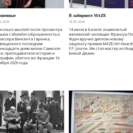
ошенные
В лабиринте MAZE
6.2026
16.06.2026
колько мыслей после просмотра
14 июня в Базеле знаменитый
льма
L'abandon
(«Брошенность»)
женевский часовщик Франсуа-П
иссера Винсента Гаренка,
Журн вручил диплом новому
священного последним
лауреату премии MAZE/Art Award
иннадцати дням жизни Самюэля
F.P. Journe. Им стал мастер из Ин
и, преподавателя истории и
Бижой Джаин.
графии, убитого во Франции 16
ября 2020 года.