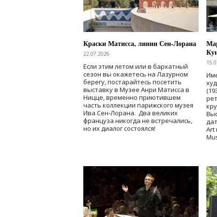
Краски Матисса, линии Сен-Лорана
Мар
Ку
22.07.2026
15.0
Если этим летом или в бархатный
сезон вы окажетесь на Лазурном
Име
берегу, постарайтесь посетить
ху
выставку в Музее Анри Матисса в
(19
Ницце, временно приютившем
рет
часть коллекции парижского музея
кр
Ива Сен-Лорана. Два великих
Выс
француза никогда не встречались,
дат
но их диалог состоялся!
Art
Mu