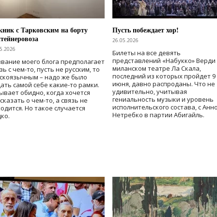
ник с Тарковским на борту
Пусть побеждает хор!
тейнеровоза
26.05.2026
5.2026
Билеты на все девять
представлений «Набукко» Верди
вание моего блога предполагает
миланском театре Ла Скала,
зь с чем-то, пусть не русским, то
последний из которых пройдет 9
скоязычным – надо же было
июня, давно распроданы. Что не
ать самой себе какие-то рамки.
удивительно, учитывая
ывает обидно, когда хочется
гениальность музыки и уровень
сказать о чем-то, а связь не
исполнительского состава, с Анн
одится. Но такое случается
Нетребко в партии Абигайль.
ко.