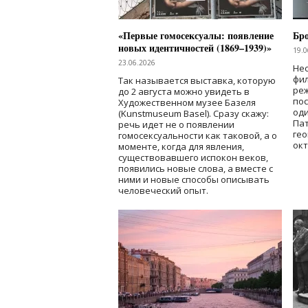
«Первые гомосексуалы: появление
Бр
новых идентичностей (1869–1939)»
19.0
23.06.2026
Нес
фи
Так называется выставка, которую
реж
до 2 августа можно увидеть в
по
Художественном музее Базеля
од
(Kunstmuseum Basel). Сразу скажу:
Пат
речь идет не о появлении
гео
гомосексуальности как таковой, а о
окт
моменте, когда для явления,
существовавшего испокон веков,
появились новые слова, а вместе с
ними и новые способы описывать
человеческий опыт.