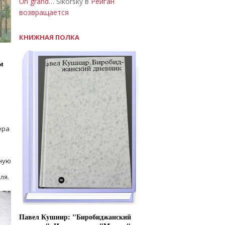
Un grand…
Sikorsky в
Рейган
возвращается
КНИЖНАЯ ПОЛКА
м
ера
ную
ля.
Павел Кушнир: "Биробиджанский