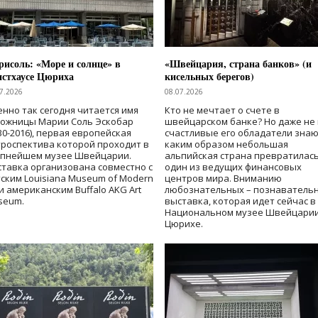
исоль: «Море и солнце» в
«Швейцария, страна банков» (и
нстхаусе Цюриха
кисельных берегов)
7.2026
08.07.2026
нно так сегодня читается имя
Кто не мечтает о счете в
дожницы Марии Соль Эскобар
швейцарском банке? Но даже не 
30-2016), первая европейская
счастливые его обладатели знаю
роспектива которой проходит в
каким образом небольшая
упнейшем музее Швейцарии.
альпийская страна превратилась
тавка организована совместно с
один из ведущих финансовых
ским Louisiana Museum of Modern
центров мира. Вниманию
 и американским Buffalo AKG Art
любознательных – познаватель
seum.
выставка, которая идет сейчас в
Национальном музее Швейцарии
Цюрихе.