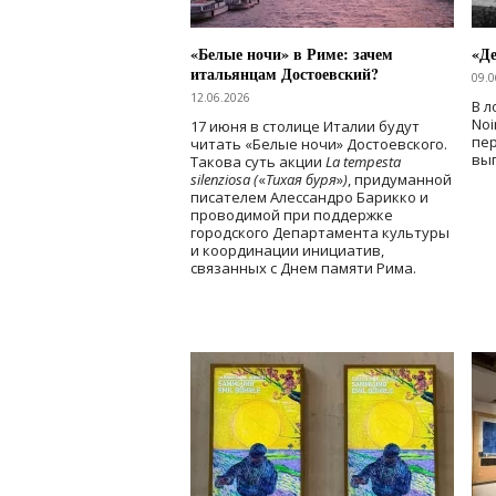
«Белые ночи» в Риме: зачем
«Д
итальянцам Достоевский?
09.0
12.06.2026
В л
Noi
17 июня в столице Италии будут
пе
читать «Белые ночи» Достоевского.
вы
Такова суть акции
La tempesta
silenziosa (
«
Тихая буря
»
)
, придуманной
писателем Алессандро Барикко и
проводимой при поддержке
городского Департамента культуры
и координации инициатив,
связанных с Днем памяти Рима.