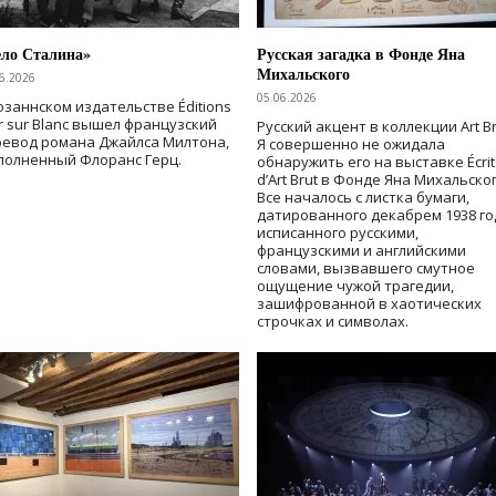
ело Сталина»
Русская загадка в Фонде Яна
Михальского
6.2026
05.06.2026
озаннском издательстве Éditions
r sur Blanc вышел французский
Русский акцент в коллекции Art Br
ревод романа Джайлса Милтона,
Я совершенно не ожидала
полненный Флоранс Герц.
обнаружить его на выставке Écrit
d’Art Brut в Фонде Яна Михальског
Все началось с листка бумаги,
датированного декабрем 1938 го
исписанного русскими,
французскими и английскими
словами, вызвавшего смутное
ощущение чужой трагедии,
зашифрованной в хаотических
строчках и символах.