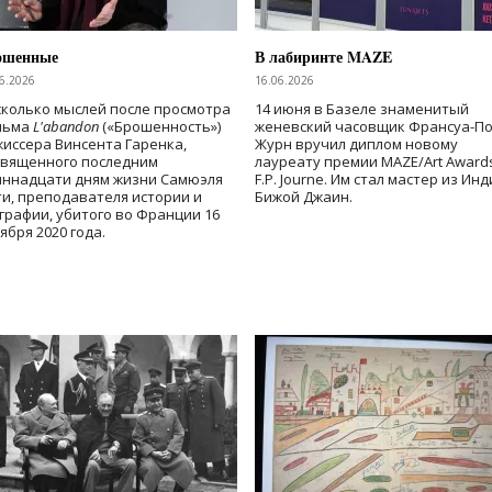
ошенные
В лабиринте MAZE
6.2026
16.06.2026
колько мыслей после просмотра
14 июня в Базеле знаменитый
льма
L'abandon
(«Брошенность»)
женевский часовщик Франсуа-П
иссера Винсента Гаренка,
Журн вручил диплом новому
священного последним
лауреату премии MAZE/Art Award
иннадцати дням жизни Самюэля
F.P. Journe. Им стал мастер из Ин
и, преподавателя истории и
Бижой Джаин.
графии, убитого во Франции 16
ября 2020 года.