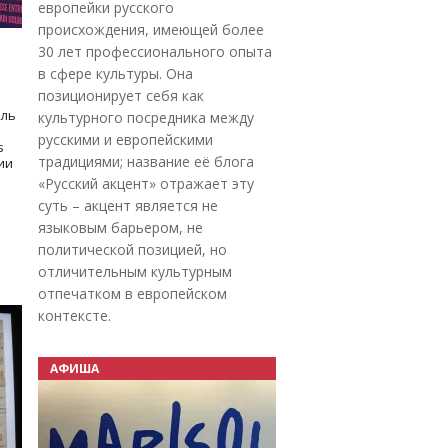
европейки русского
происхождения, имеющей более
30 лет профессионального опыта
в сфере культуры. Она
позиционирует себя как
оль
культурного посредника между
русскими и европейскими
s
традициями; название её блога
дии
«Русский акцент» отражает эту
суть – акцент является не
языковым барьером, не
политической позицией, но
отличительным культурным
отпечатком в европейском
контексте.
АФИША