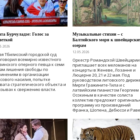
та Бурчуладзе: Голос за
Музыкальные стихии – с
шеткой
Балтийского моря к швейцарски
озерам
5.2026
12.05.2026
ая Тбилисский городской суд
говорил всемирно известного
Оркестр Романдской Швейцарии
зинского оперного певца к семи
приглашает всех меломанов на
дам лишения свободы
по
концерты в Женеве, Лозанне и
винениям в организации
Люцерне 20, 21 и 22 мая. Под
сового насилия, попытке
руководством литовского дириж
вата стратегического объекта и
Мирги Гражините-Тила и с
зывах к свержению власти
.
латвийским пианистом Георгием
Осокиным в качестве солиста
коллектив предложит оригиналь
программу из произведений
Франка, Шопена, Дебюсси и Раве