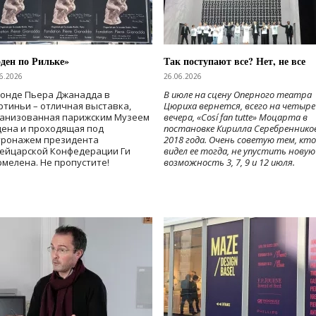
ден по Рильке»
Так поступают все? Нет, не все
6.2026
26.06.2026
Фонде Пьера Джанадда в
В июле на сцену Оперного театра
тиньи – отличная выставка,
Цюриха вернется, всего на четыре
ганизованная парижским Музеем
вечера, «Cosí fan tutte» Моцарта в
дена и проходящая под
постановке Кирилла Серебреннико
тронажем президента
2018 года. Очень советую тем, кто
ейцарской Конфедерации Ги
видел ее тогда, не упустить новую
мелена. Не пропустите!
возможность 3, 7, 9 и 12 июля.