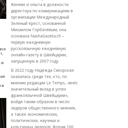
Женеве и опыта в должности
директора по коммуникациям в
организации Международный
Зелёный Крест, основанной
Михаилом Горбачёвым, она
основала NashaGazeta.ch –
первую ежедневную
русскоязычную ежедневную
все
т,
онлайн-газету в Швейцарии,
запущенную в 2007 году.
 в
В 2022 году Надежда Сикорская
ная
оказалась среди тех, кто, по
мнению редакции Le Temps, «внёс
 в
значительный вклад в успех
франкоязычной Швейцарии»,
войдя таким образом в число
лидеров общественного мнения,
а также экономических,
политических, научных и
культурных лидеров: Форум 100.