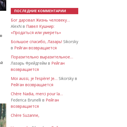
ПОСЛЕДНИЕ КОММЕНТАРИИ
Бог даровал Жизнь человеку…
AlexN в
Павел Кушнир:
«Продаться или умереть»
 в
Большое спасибо, Лазарь!
Sikorsky
в
Рейган возвращается
Поразительно выразительное…
ой
Лазарь Фрейдгейм в
Рейган
возвращается
Moi aussi, je l’espère! Je…
Sikorsky в
Рейган возвращается
Chère Nadia, merci pour la…
Federica Brunelli в
Рейган
возвращается
Chère Suzanne,