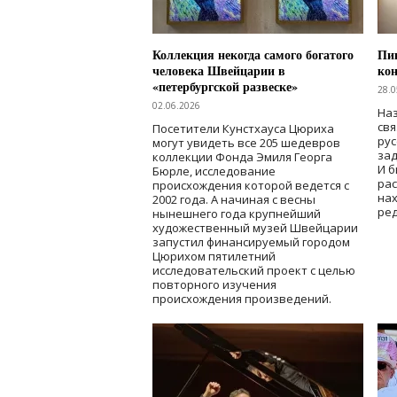
Коллекция некогда самого богатого
Пик
человека Швейцарии в
кон
«петербургской развеске»
28.0
02.06.2026
Наз
свя
Посетители Кунстхауса Цюриха
рус
могут увидеть все 205 шедевров
зад
коллекции Фонда Эмиля Георга
И б
Бюрле, исследование
рас
происхождения которой ведется с
нах
2002 года. А начиная с весны
ред
нынешнего года крупнейший
художественный музей Швейцарии
запустил финансируемый городом
Цюрихом пятилетний
исследовательский проект с целью
повторного изучения
происхождения произведений.