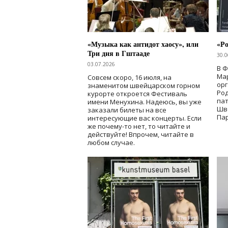
«Музыка как антидот хаосу», или
«Ро
Три дня в Гштааде
30.0
03.07.2026
В 
Мар
Совсем скоро, 16 июля, на
ор
знаменитом швейцарском горном
Ро
курорте откроется Фестиваль
па
имени Менухина. Надеюсь, вы уже
Шв
заказали билеты на все
Пар
интересующие вас концерты. Если
же почему-то нет, то читайте и
действуйте! Впрочем, читайте в
любом случае.