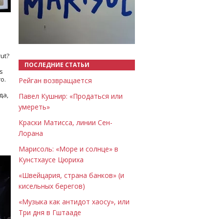
Назад
Вперёд
ut?
ПОСЛЕДНИЕ СТАТЬИ
s
о.
Рейган возвращается
да,
Павел Кушнир: «Продаться или
умереть»
Краски Матисса, линии Сен-
Лорана
Марисоль: «Море и солнце» в
Кунстхаусе Цюриха
«Швейцария, страна банков» (и
кисельных берегов)
«Музыка как антидот хаосу», или
Три дня в Гштааде