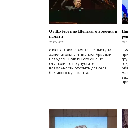
От Шуберта до Шопена: о времени и
Паа
памяти
ре
21.05.2026
19.0
8 июня в Виктория-холле выступит
7 м
замечательный пианист Аркадий
при
Володось. Если вы его еще не
гру
слышали, то не упустите
го
возможность открыть для себя
об
большого музыканта.
мас
зах
при