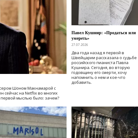
Павел Кушнир: «Продаться или
умереть»
27.07.2026
Два года назад я первой в
Швейцарии рассказала о судьбе
российского пианиста Павла
Кушнира. Сегодня, во вторую
годовщину его смерти, хочу
напомнить о нем и кое-что
добавить.
сером Шоном Макнамарой с
 сейчас на Netflix во многих
й первой мыслью было: зачем?