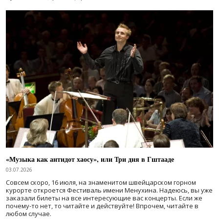
«Музыка как антидот хаосу», или Три дня в Гштааде
03.07.2026
Совсем скоро, 16 июля, на знаменитом швейцарском горном
курорте откроется Фестиваль имени Менухина. Надеюсь, вы уже
заказали билеты на все интересующие вас концерты. Если же
почему-то нет, то читайте и действуйте! Впрочем, читайте в
любом случае.