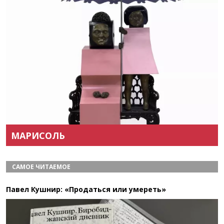
Назад
Вперёд
МАРИСОЛЬ
САМОЕ ЧИТАЕМОЕ
Павел Кушнир: «Продаться или умереть»