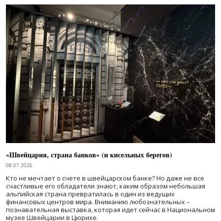
«Швейцария, страна банков» (и кисельных берегов)
08.07.2026
Кто не мечтает о счете в швейцарском банке? Но даже не все
счастливые его обладатели знают, каким образом небольшая
альпийская страна превратилась в один из ведущих
финансовых центров мира. Вниманию любознательных –
познавательная выставка, которая идет сейчас в Национальном
музее Швейцарии в Цюрихе.