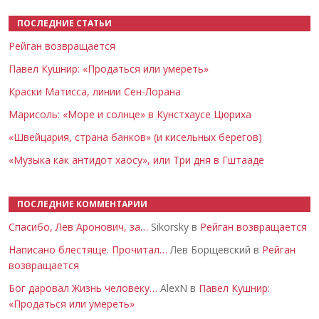
ПОСЛЕДНИЕ СТАТЬИ
Рейган возвращается
Павел Кушнир: «Продаться или умереть»
Краски Матисса, линии Сен-Лорана
Марисоль: «Море и солнце» в Кунстхаусе Цюриха
«Швейцария, страна банков» (и кисельных берегов)
«Музыка как антидот хаосу», или Три дня в Гштааде
ПОСЛЕДНИЕ КОММЕНТАРИИ
Спасибо, Лев Аронович, за…
Sikorsky в
Рейган возвращается
Написано блестяще. Прочитал…
Лев Борщевский в
Рейган
возвращается
Бог даровал Жизнь человеку…
AlexN в
Павел Кушнир:
«Продаться или умереть»