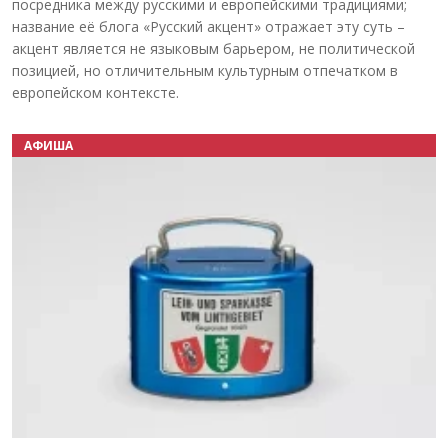
посредника между русскими и европейскими традициями;
название её блога «Русский акцент» отражает эту суть –
акцент является не языковым барьером, не политической
позицией, но отличительным культурным отпечатком в
европейском контексте.
АФИША
Назад
Вперёд