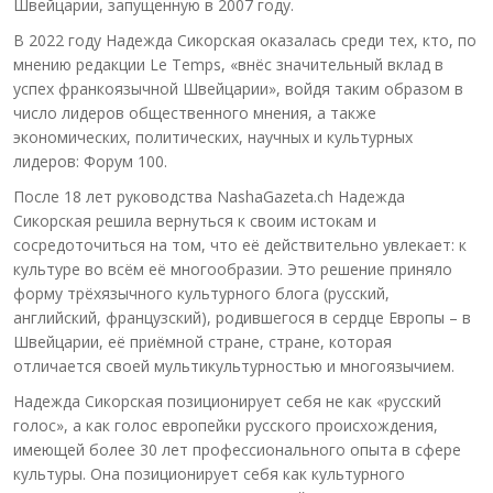
Швейцарии, запущенную в 2007 году.
В 2022 году Надежда Сикорская оказалась среди тех, кто, по
мнению редакции Le Temps, «внёс значительный вклад в
успех франкоязычной Швейцарии», войдя таким образом в
число лидеров общественного мнения, а также
экономических, политических, научных и культурных
лидеров: Форум 100.
После 18 лет руководства NashaGazeta.ch Надежда
Сикорская решила вернуться к своим истокам и
сосредоточиться на том, что её действительно увлекает: к
культуре во всём её многообразии. Это решение приняло
форму трёхязычного культурного блога (русский,
английский, французский), родившегося в сердце Европы – в
Швейцарии, её приёмной стране, стране, которая
отличается своей мультикультурностью и многоязычием.
Надежда Сикорская позиционирует себя не как «русский
голос», а как голос европейки русского происхождения,
имеющей более 30 лет профессионального опыта в сфере
культуры. Она позиционирует себя как культурного