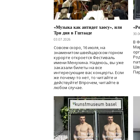
«Музыка как антидот хаосу», или
«Ро
Три дня в Гштааде
30.0
03.07.2026
В 
Мар
Совсем скоро, 16 июля, на
ор
знаменитом швейцарском горном
Ро
курорте откроется Фестиваль
па
имени Менухина. Надеюсь, вы уже
Шв
заказали билеты на все
Пар
интересующие вас концерты. Если
же почему-то нет, то читайте и
действуйте! Впрочем, читайте в
любом случае.