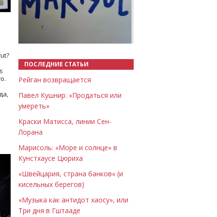
Назад
Вперёд
ut?
ПОСЛЕДНИЕ СТАТЬИ
s
о.
Рейган возвращается
да,
Павел Кушнир: «Продаться или
умереть»
Краски Матисса, линии Сен-
Лорана
Марисоль: «Море и солнце» в
Кунстхаусе Цюриха
«Швейцария, страна банков» (и
кисельных берегов)
«Музыка как антидот хаосу», или
Три дня в Гштааде