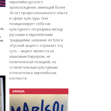
европейки русского
происхождения, имеющей более
30 лет профессионального опыта
в сфере культуры. Она
позиционирует себя как
оль
культурного посредника между
русскими и европейскими
s
традициями; название её блога
дии
«Русский акцент» отражает эту
суть – акцент является не
языковым барьером, не
политической позицией, но
отличительным культурным
отпечатком в европейском
контексте.
АФИША