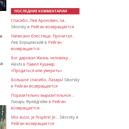
ПОСЛЕДНИЕ КОММЕНТАРИИ
Спасибо, Лев Аронович, за…
Sikorsky в
Рейган возвращается
Написано блестяще. Прочитал…
 в
Лев Борщевский в
Рейган
возвращается
Бог даровал Жизнь человеку…
ой
AlexN в
Павел Кушнир:
«Продаться или умереть»
Большое спасибо, Лазарь!
Sikorsky
в
Рейган возвращается
Поразительно выразительное…
Лазарь Фрейдгейм в
Рейган
возвращается
Moi aussi, je l’espère! Je…
Sikorsky в
Рейган возвращается