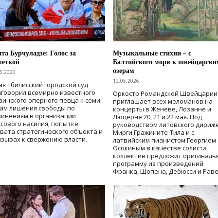
та Бурчуладзе: Голос за
Музыкальные стихии – с
шеткой
Балтийского моря к швейцарски
озерам
5.2026
12.05.2026
ая Тбилисский городской суд
говорил всемирно известного
Оркестр Романдской Швейцарии
зинского оперного певца к семи
приглашает всех меломанов на
дам лишения свободы
по
концерты в Женеве, Лозанне и
винениям в организации
Люцерне 20, 21 и 22 мая. Под
сового насилия, попытке
руководством литовского дириж
вата стратегического объекта и
Мирги Гражините-Тила и с
зывах к свержению власти
.
латвийским пианистом Георгием
Осокиным в качестве солиста
коллектив предложит оригиналь
программу из произведений
Франка, Шопена, Дебюсси и Раве