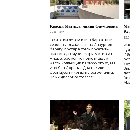
Краски Матисса, линии Сен-Лорана
Мар
Ку
22.07.2026
15.0
Если этим летом или в бархатный
сезон вы окажетесь на Лазурном
Име
берегу, постарайтесь посетить
ху
выставку в Музее Анри Матисса в
(19
Ницце, временно приютившем
рет
часть коллекции парижского музея
кр
Ива Сен-Лорана. Два великих
Выс
француза никогда не встречались,
дат
но их диалог состоялся!
Art
Mu