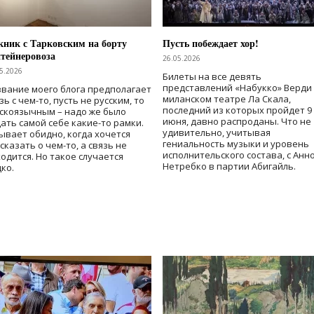
ник с Тарковским на борту
Пусть побеждает хор!
тейнеровоза
26.05.2026
5.2026
Билеты на все девять
представлений «Набукко» Верди
вание моего блога предполагает
миланском театре Ла Скала,
зь с чем-то, пусть не русским, то
последний из которых пройдет 9
скоязычным – надо же было
июня, давно распроданы. Что не
ать самой себе какие-то рамки.
удивительно, учитывая
ывает обидно, когда хочется
гениальность музыки и уровень
сказать о чем-то, а связь не
исполнительского состава, с Анн
одится. Но такое случается
Нетребко в партии Абигайль.
ко.