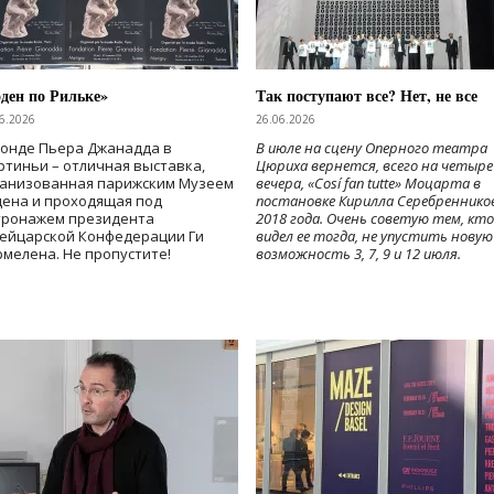
ден по Рильке»
Так поступают все? Нет, не все
6.2026
26.06.2026
Фонде Пьера Джанадда в
В июле на сцену Оперного театра
тиньи – отличная выставка,
Цюриха вернется, всего на четыре
ганизованная парижским Музеем
вечера, «Cosí fan tutte» Моцарта в
дена и проходящая под
постановке Кирилла Серебреннико
тронажем президента
2018 года. Очень советую тем, кто
ейцарской Конфедерации Ги
видел ее тогда, не упустить новую
мелена. Не пропустите!
возможность 3, 7, 9 и 12 июля.