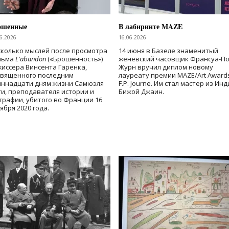
ошенные
В лабиринте MAZE
6.2026
16.06.2026
колько мыслей после просмотра
14 июня в Базеле знаменитый
льма
L'abandon
(«Брошенность»)
женевский часовщик Франсуа-П
иссера Винсента Гаренка,
Журн вручил диплом новому
священного последним
лауреату премии MAZE/Art Award
иннадцати дням жизни Самюэля
F.P. Journe. Им стал мастер из Ин
и, преподавателя истории и
Бижой Джаин.
графии, убитого во Франции 16
ября 2020 года.