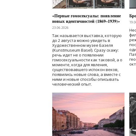
«Первые гомосексуалы: появление
Бр
новых идентичностей (1869–1939)»
19.0
23.06.2026
Нес
фи
Так называется выставка, которую
реж
до 2 августа можно увидеть в
по
Художественном музее Базеля
од
(Kunstmuseum Basel). Сразу скажу:
Пат
речь идет не о появлении
гео
гомосексуальности как таковой, а о
окт
моменте, когда для явления,
существовавшего испокон веков,
появились новые слова, а вместе с
ними и новые способы описывать
человеческий опыт.