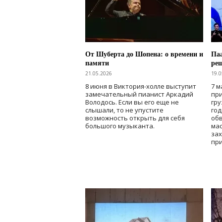
От Шуберта до Шопена: о времени и
Паа
памяти
ре
21.05.2026
19.0
8 июня в Виктория-холле выступит
7 м
замечательный пианист Аркадий
при
Володось. Если вы его еще не
гру
слышали, то не упустите
го
возможность открыть для себя
об
большого музыканта.
мас
зах
при