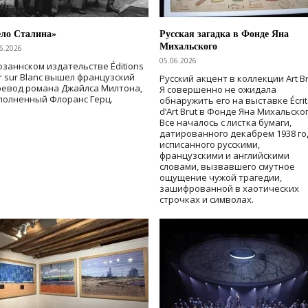
ело Сталина»
Русская загадка в Фонде Яна
Михальского
6.2026
05.06.2026
озаннском издательстве Éditions
r sur Blanc вышел французский
Русский акцент в коллекции Art Br
ревод романа Джайлса Милтона,
Я совершенно не ожидала
полненный Флоранс Герц.
обнаружить его на выставке Écrit
d’Art Brut в Фонде Яна Михальског
Все началось с листка бумаги,
датированного декабрем 1938 го
исписанного русскими,
французскими и английскими
словами, вызвавшего смутное
ощущение чужой трагедии,
зашифрованной в хаотических
строчках и символах.