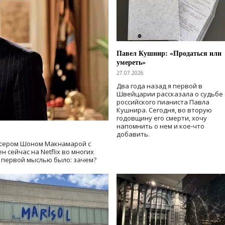
Павел Кушнир: «Продаться или
умереть»
27.07.2026
Два года назад я первой в
Швейцарии рассказала о судьбе
российского пианиста Павла
Кушнира. Сегодня, во вторую
годовщину его смерти, хочу
напомнить о нем и кое-что
добавить.
сером Шоном Макнамарой с
 сейчас на Netflix во многих
й первой мыслью было: зачем?