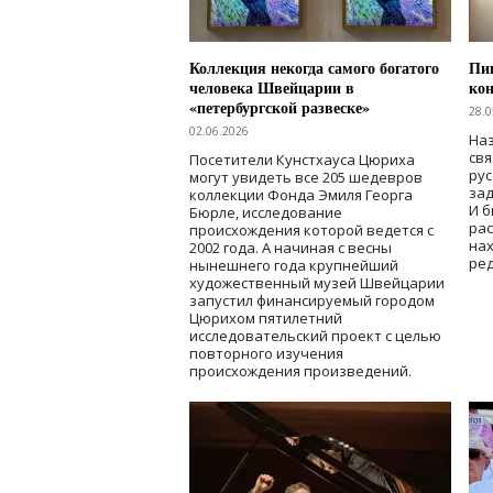
Коллекция некогда самого богатого
Пик
человека Швейцарии в
кон
«петербургской развеске»
28.0
02.06.2026
Наз
свя
Посетители Кунстхауса Цюриха
рус
могут увидеть все 205 шедевров
зад
коллекции Фонда Эмиля Георга
И б
Бюрле, исследование
рас
происхождения которой ведется с
нах
2002 года. А начиная с весны
ред
нынешнего года крупнейший
художественный музей Швейцарии
запустил финансируемый городом
Цюрихом пятилетний
исследовательский проект с целью
повторного изучения
происхождения произведений.