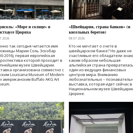
исоль: «Море и солнце» в
«Швейцария, страна банков» (и
нстхаусе Цюриха
кисельных берегов)
7.2026
08.07.2026
нно так сегодня читается имя
Кто не мечтает о счете в
дожницы Марии Соль Эскобар
швейцарском банке? Но даже не 
30-2016), первая европейская
счастливые его обладатели знаю
роспектива которой проходит в
каким образом небольшая
упнейшем музее Швейцарии.
альпийская страна превратилась
тавка организована совместно с
один из ведущих финансовых
ским Louisiana Museum of Modern
центров мира. Вниманию
 и американским Buffalo AKG Art
любознательных – познаватель
seum.
выставка, которая идет сейчас в
Национальном музее Швейцарии
Цюрихе.