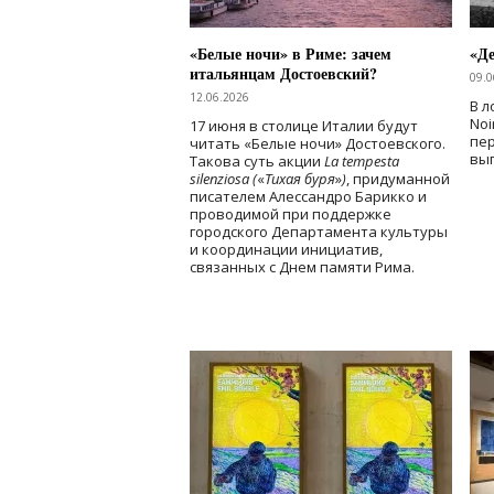
«Белые ночи» в Риме: зачем
«Д
итальянцам Достоевский?
09.0
12.06.2026
В л
Noi
17 июня в столице Италии будут
пе
читать «Белые ночи» Достоевского.
вы
Такова суть акции
La tempesta
silenziosa (
«
Тихая буря
»
)
, придуманной
писателем Алессандро Барикко и
проводимой при поддержке
городского Департамента культуры
и координации инициатив,
связанных с Днем памяти Рима.