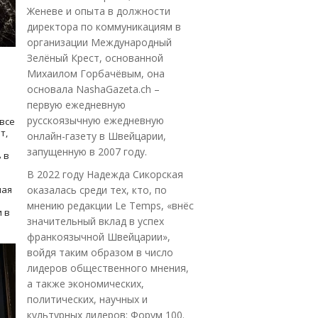
Женеве и опыта в должности
директора по коммуникациям в
организации Международный
Зелёный Крест, основанной
Михаилом Горбачёвым, она
основала NashaGazeta.ch –
первую ежедневную
русскоязычную ежедневную
все
т,
онлайн-газету в Швейцарии,
запущенную в 2007 году.
 в
В 2022 году Надежда Сикорская
ная
оказалась среди тех, кто, по
мнению редакции Le Temps, «внёс
 в
значительный вклад в успех
франкоязычной Швейцарии»,
войдя таким образом в число
лидеров общественного мнения,
а также экономических,
политических, научных и
культурных лидеров: Форум 100.