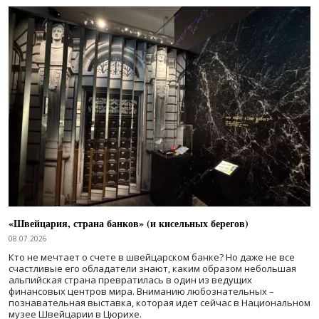
«Швейцария, страна банков» (и кисельных берегов)
08.07.2026
Кто не мечтает о счете в швейцарском банке? Но даже не все
счастливые его обладатели знают, каким образом небольшая
альпийская страна превратилась в один из ведущих
финансовых центров мира. Вниманию любознательных –
познавательная выставка, которая идет сейчас в Национальном
музее Швейцарии в Цюрихе.