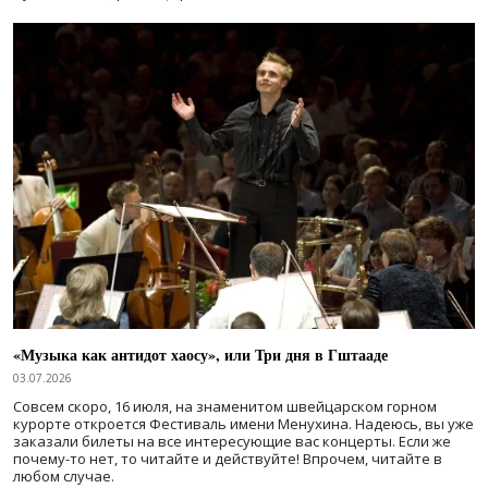
«Музыка как антидот хаосу», или Три дня в Гштааде
03.07.2026
Совсем скоро, 16 июля, на знаменитом швейцарском горном
курорте откроется Фестиваль имени Менухина. Надеюсь, вы уже
заказали билеты на все интересующие вас концерты. Если же
почему-то нет, то читайте и действуйте! Впрочем, читайте в
любом случае.