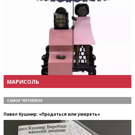
Назад
Вперёд
МАРИСОЛЬ
САМОЕ ЧИТАЕМОЕ
Павел Кушнир: «Продаться или умереть»