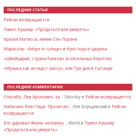
ПОСЛЕДНИЕ СТАТЬИ
Рейган возвращается
Павел Кушнир: «Продаться или умереть»
Краски Матисса, линии Сен-Лорана
Марисоль: «Море и солнце» в Кунстхаусе Цюриха
«Швейцария, страна банков» (и кисельных берегов)
«Музыка как антидот хаосу», или Три дня в Гштааде
ПОСЛЕДНИЕ КОММЕНТАРИИ
Спасибо, Лев Аронович, за…
Sikorsky в
Рейган возвращается
Написано блестяще. Прочитал…
Лев Борщевский в
Рейган
возвращается
Бог даровал Жизнь человеку…
AlexN в
Павел Кушнир:
«Продаться или умереть»