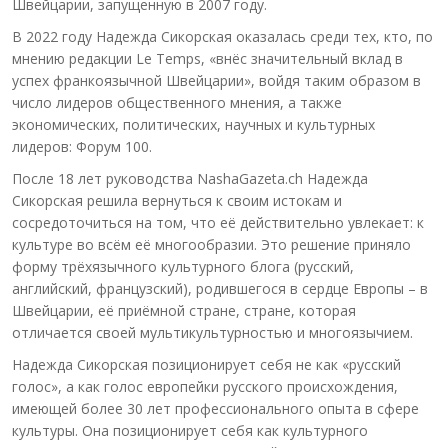
Швейцарии, запущенную в 2007 году.
В 2022 году Надежда Сикорская оказалась среди тех, кто, по
мнению редакции Le Temps, «внёс значительный вклад в
успех франкоязычной Швейцарии», войдя таким образом в
число лидеров общественного мнения, а также
экономических, политических, научных и культурных
лидеров: Форум 100.
После 18 лет руководства NashaGazeta.ch Надежда
Сикорская решила вернуться к своим истокам и
сосредоточиться на том, что её действительно увлекает: к
культуре во всём её многообразии. Это решение приняло
форму трёхязычного культурного блога (русский,
английский, французский), родившегося в сердце Европы – в
Швейцарии, её приёмной стране, стране, которая
отличается своей мультикультурностью и многоязычием.
Надежда Сикорская позиционирует себя не как «русский
голос», а как голос европейки русского происхождения,
имеющей более 30 лет профессионального опыта в сфере
культуры. Она позиционирует себя как культурного