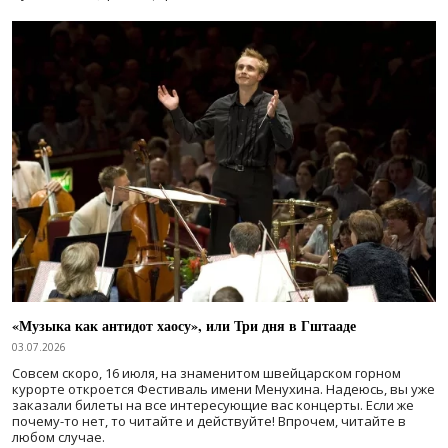
«Музыка как антидот хаосу», или Три дня в Гштааде
03.07.2026
Совсем скоро, 16 июля, на знаменитом швейцарском горном
курорте откроется Фестиваль имени Менухина. Надеюсь, вы уже
заказали билеты на все интересующие вас концерты. Если же
почему-то нет, то читайте и действуйте! Впрочем, читайте в
любом случае.