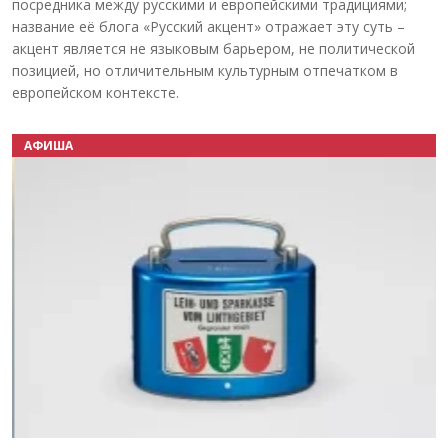
посредника между русскими и европейскими традициями;
название её блога «Русский акцент» отражает эту суть –
акцент является не языковым барьером, не политической
позицией, но отличительным культурным отпечатком в
европейском контексте.
АФИША
Назад
Вперёд