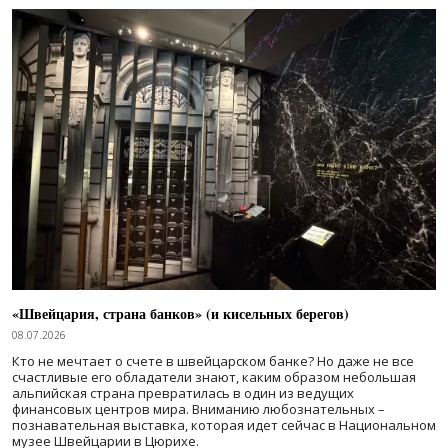
«Швейцария, страна банков» (и кисельных берегов)
08.07.2026
Кто не мечтает о счете в швейцарском банке? Но даже не все
счастливые его обладатели знают, каким образом небольшая
альпийская страна превратилась в один из ведущих
финансовых центров мира. Вниманию любознательных –
познавательная выставка, которая идет сейчас в Национальном
музее Швейцарии в Цюрихе.