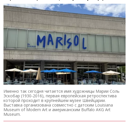
Именно так сегодня читается имя художницы Марии Соль
Эскобар (1930-2016), первая европейская ретроспектива
которой проходит в крупнейшем музее Швейцарии.
Выставка организована совместно с датским Louisiana
Museum of Modern Art и американским Buffalo AKG Art
Museum.