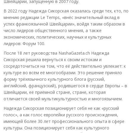
Швейцарии, запущенную в 2007 году.
В 2022 году Надежда Сикорская оказалась среди тех, кто, по
мнению редакции Le Temps, «внёс значительный вклад в
успех франкоязычной Швейцарии», войдя таким образом в
число лидеров общественного мнения, а также
экономических, политических, научных и культурных
лидеров: Форум 100.
После 18 лет руководства NashaGazeta.ch Надежда
Сикорская решила вернуться к своим истокам и
сосредоточиться на том, что её действительно увлекает: к
культуре во всём её многообразии. Это решение приняло
форму трёхязычного культурного блога (русский,
английский, французский), родившегося в сердце Европы – в
Швейцарии, её приёмной стране, стране, которая
отличается своей мультикультурностью и многоязычием.
Надежда Сикорская позиционирует себя не как «русский
голос», а как голос европейки русского происхождения,
имеющей более 30 лет профессионального опыта в сфере
культуры. Она позиционирует себя как культурного