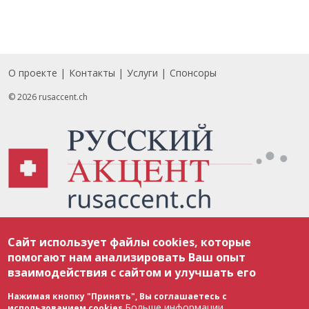
О проекте
Контакты
Услуги
Спонсоры
Footer
© 2026 rusaccent.ch
Все материалы, размещенные на веб-сайте rusaccent.ch, охраняются в
Сайт использует файлы cookies, которые
соответствии с законодательством Швейцарии об авторском праве и
международными соглашениями. Полное или частичное использование
помогают нам анализировать Ваш опыт
материалов возможно только с разрешения редакции. В случае полного
взаимодействия с сайтом и улучшать его
или частичного воспроизведения материалов сайта rusaccent.ch,
ОБЯЗАТЕЛЬНА АКТИВНАЯ ГИПЕРССЫЛКА на конкретный заимствованный
текст. Фотоизображения, размещенные редакцией rusaccent.ch, являются
Нажимая кнопку "Принять", Вы соглашаетесь с
ее исключительной собственностью. Полное или частичное
Больше информации
использованием cookies