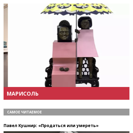
Назад
Вперёд
МАРИСОЛЬ
САМОЕ ЧИТАЕМОЕ
Павел Кушнир: «Продаться или умереть»