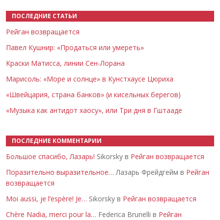
ПОСЛЕДНИЕ СТАТЬИ
Рейган возвращается
Павел Кушнир: «Продаться или умереть»
Краски Матисса, линии Сен-Лорана
Марисоль: «Море и солнце» в Кунстхаусе Цюриха
«Швейцария, страна банков» (и кисельных берегов)
«Музыка как антидот хаосу», или Три дня в Гштааде
ПОСЛЕДНИЕ КОММЕНТАРИИ
Большое спасибо, Лазарь!
Sikorsky в
Рейган возвращается
Поразительно выразительное…
Лазарь Фрейдгейм в
Рейган
возвращается
Moi aussi, je l’espère! Je…
Sikorsky в
Рейган возвращается
Chère Nadia, merci pour la…
Federica Brunelli в
Рейган