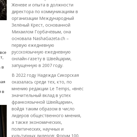
Женеве и опыта в должности
директора по коммуникациям в
организации Международный
Зелёный Крест, основанной
Михаилом Горбачёвым, она
основала NashaGazeta.ch –
первую ежедневную
русскоязычную ежедневную
все
т,
онлайн-газету в Швейцарии,
запущенную в 2007 году.
 в
В 2022 году Надежда Сикорская
ная
оказалась среди тех, кто, по
мнению редакции Le Temps, «внёс
 в
значительный вклад в успех
франкоязычной Швейцарии»,
войдя таким образом в число
лидеров общественного мнения,
а также экономических,
политических, научных и
культурных лидеров: Форум 100.