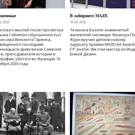
ошенные
В лабиринте MAZE
6.2026
16.06.2026
колько мыслей после просмотра
14 июня в Базеле знаменитый
льма
L'abandon
(«Брошенность»)
женевский часовщик Франсуа-П
иссера Винсента Гаренка,
Журн вручил диплом новому
священного последним
лауреату премии MAZE/Art Award
иннадцати дням жизни Самюэля
F.P. Journe. Им стал мастер из Ин
и, преподавателя истории и
Бижой Джаин.
графии, убитого во Франции 16
ября 2020 года.