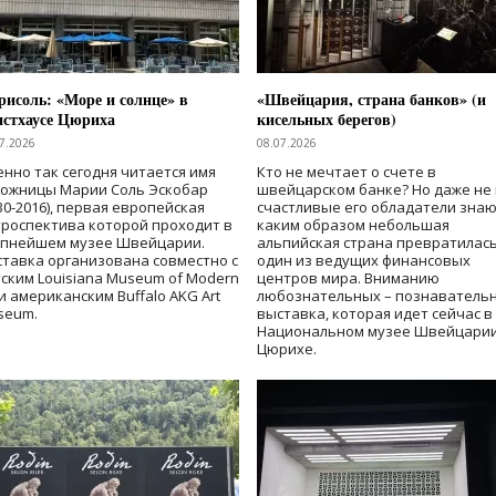
исоль: «Море и солнце» в
«Швейцария, страна банков» (и
нстхаусе Цюриха
кисельных берегов)
7.2026
08.07.2026
нно так сегодня читается имя
Кто не мечтает о счете в
дожницы Марии Соль Эскобар
швейцарском банке? Но даже не 
30-2016), первая европейская
счастливые его обладатели знаю
роспектива которой проходит в
каким образом небольшая
упнейшем музее Швейцарии.
альпийская страна превратилась
тавка организована совместно с
один из ведущих финансовых
ским Louisiana Museum of Modern
центров мира. Вниманию
 и американским Buffalo AKG Art
любознательных – познаватель
seum.
выставка, которая идет сейчас в
Национальном музее Швейцарии
Цюрихе.