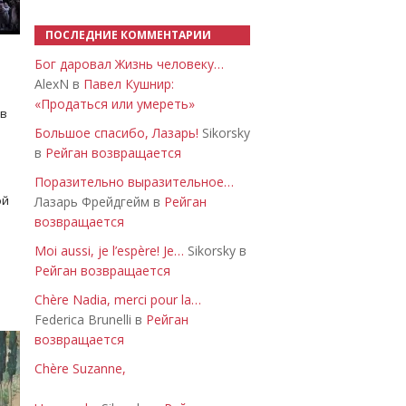
ПОСЛЕДНИЕ КОММЕНТАРИИ
Бог даровал Жизнь человеку…
AlexN в
Павел Кушнир:
«Продаться или умереть»
 в
Большое спасибо, Лазарь!
Sikorsky
в
Рейган возвращается
Поразительно выразительное…
ой
Лазарь Фрейдгейм в
Рейган
возвращается
Moi aussi, je l’espère! Je…
Sikorsky в
Рейган возвращается
Chère Nadia, merci pour la…
Federica Brunelli в
Рейган
возвращается
Chère Suzanne,