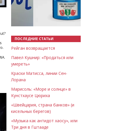
Назад
Вперёд
ut?
ПОСЛЕДНИЕ СТАТЬИ
s
о.
Рейган возвращается
да,
Павел Кушнир: «Продаться или
умереть»
Краски Матисса, линии Сен-
Лорана
Марисоль: «Море и солнце» в
Кунстхаусе Цюриха
«Швейцария, страна банков» (и
кисельных берегов)
«Музыка как антидот хаосу», или
Три дня в Гштааде