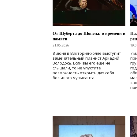
От Шуберта до Шопена: о времени и
Паа
памяти
ре
21.05.2026
19.0
8 июня в Виктория-холле выступит
7 м
замечательный пианист Аркадий
при
Володось. Если вы его еще не
гру
слышали, то не упустите
го
возможность открыть для себя
об
большого музыканта.
мас
зах
при