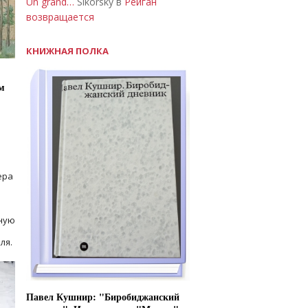
Un grand…
Sikorsky в
Рейган
возвращается
КНИЖНАЯ ПОЛКА
м
ера
ную
ля.
Павел Кушнир: "Биробиджанский