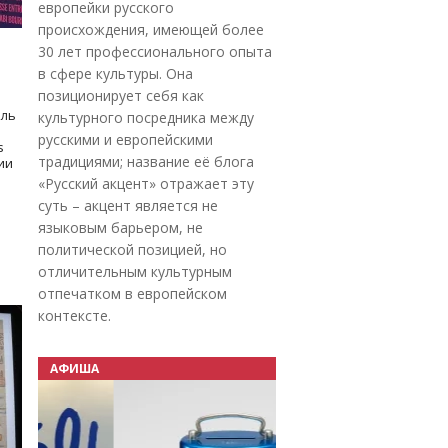
европейки русского
происхождения, имеющей более
30 лет профессионального опыта
в сфере культуры. Она
позиционирует себя как
оль
культурного посредника между
русскими и европейскими
s
традициями; название её блога
дии
«Русский акцент» отражает эту
суть – акцент является не
языковым барьером, не
политической позицией, но
отличительным культурным
отпечатком в европейском
контексте.
АФИША