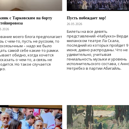
ник с Тарковским на борту
Пусть побеждает хор!
тейнеровоза
26.05.2026
5.2026
Билеты на все девять
представлений «Набукко» Верди
вание моего блога предполагает
миланском театре Ла Скала,
зь с чем-то, пусть не русским, то
последний из которых пройдет 9
скоязычным – надо же было
июня, давно распроданы. Что не
ать самой себе какие-то рамки.
удивительно, учитывая
ывает обидно, когда хочется
гениальность музыки и уровень
сказать о чем-то, а связь не
исполнительского состава, с Анн
одится. Но такое случается
Нетребко в партии Абигайль.
ко.