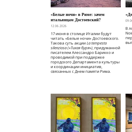
«Белые ночи» в Риме: зачем
«Д
итальянцам Достоевский?
09.0
12.06.2026
В л
Noi
17 июня в столице Италии будут
пе
читать «Белые ночи» Достоевского.
вы
Такова суть акции
La tempesta
silenziosa (
«
Тихая буря
»
)
, придуманной
писателем Алессандро Барикко и
проводимой при поддержке
городского Департамента культуры
и координации инициатив,
связанных с Днем памяти Рима.