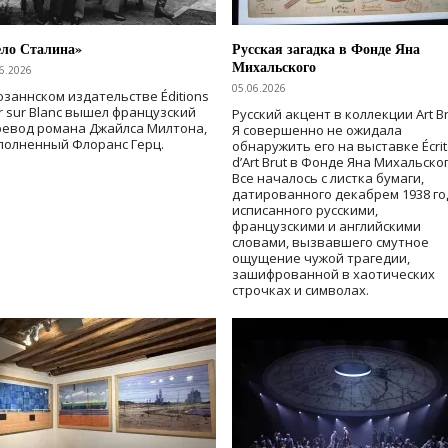
ело Сталина»
Русская загадка в Фонде Яна
Михальского
6.2026
05.06.2026
озаннском издательстве Éditions
r sur Blanc вышел французский
Русский акцент в коллекции Art Br
ревод романа Джайлса Милтона,
Я совершенно не ожидала
полненный Флоранс Герц.
обнаружить его на выставке Écrit
d’Art Brut в Фонде Яна Михальског
Все началось с листка бумаги,
датированного декабрем 1938 го
исписанного русскими,
французскими и английскими
словами, вызвавшего смутное
ощущение чужой трагедии,
зашифрованной в хаотических
строчках и символах.