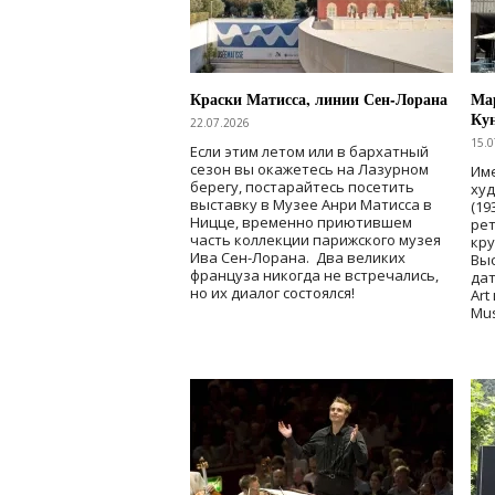
Краски Матисса, линии Сен-Лорана
Мар
Ку
22.07.2026
15.0
Если этим летом или в бархатный
сезон вы окажетесь на Лазурном
Име
берегу, постарайтесь посетить
ху
выставку в Музее Анри Матисса в
(19
Ницце, временно приютившем
рет
часть коллекции парижского музея
кр
Ива Сен-Лорана. Два великих
Выс
француза никогда не встречались,
дат
но их диалог состоялся!
Art
Mu