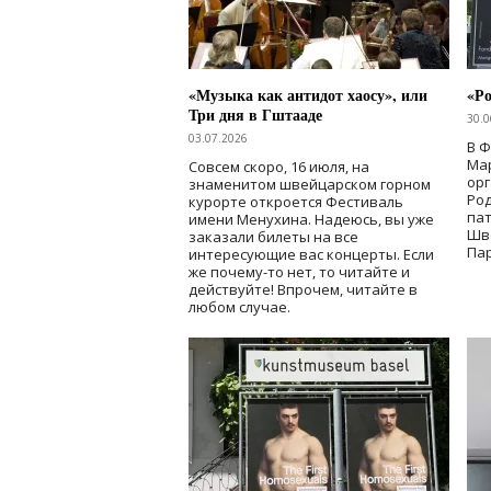
«Музыка как антидот хаосу», или
«Ро
Три дня в Гштааде
30.0
03.07.2026
В 
Мар
Совсем скоро, 16 июля, на
ор
знаменитом швейцарском горном
Ро
курорте откроется Фестиваль
па
имени Менухина. Надеюсь, вы уже
Шв
заказали билеты на все
Пар
интересующие вас концерты. Если
же почему-то нет, то читайте и
действуйте! Впрочем, читайте в
любом случае.