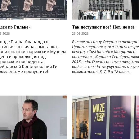
ден по Рильке»
Так поступают все? Нет, не все
6.2026
26.06.2026
Фонде Пьера Джанадда в
В июле на сцену Оперного театра
тиньи – отличная выставка,
Цюриха вернется, всего на четыре
ганизованная парижским Музеем
вечера, «Cosí fan tutte» Моцарта в
дена и проходящая под
постановке Кирилла Серебреннико
тронажем президента
2018 года. Очень советую тем, кто
ейцарской Конфедерации Ги
видел ее тогда, не упустить новую
мелена. Не пропустите!
возможность 3, 7, 9 и 12 июля.