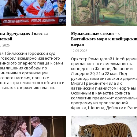
та Бурчуладзе: Голос за
Музыкальные стихии – с
шеткой
Балтийского моря к швейцарски
озерам
5.2026
12.05.2026
ая Тбилисский городской суд
говорил всемирно известного
Оркестр Романдской Швейцарии
зинского оперного певца к семи
приглашает всех меломанов на
дам лишения свободы
по
концерты в Женеве, Лозанне и
винениям в организации
Люцерне 20, 21 и 22 мая. Под
сового насилия, попытке
руководством литовского дириж
вата стратегического объекта и
Мирги Гражините-Тила и с
зывах к свержению власти
.
латвийским пианистом Георгием
Осокиным в качестве солиста
коллектив предложит оригиналь
программу из произведений
Франка, Шопена, Дебюсси и Раве