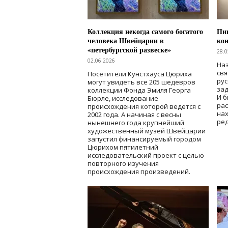
Коллекция некогда самого богатого
Пик
человека Швейцарии в
кон
«петербургской развеске»
28.0
02.06.2026
Наз
свя
Посетители Кунстхауса Цюриха
рус
могут увидеть все 205 шедевров
зад
коллекции Фонда Эмиля Георга
И б
Бюрле, исследование
рас
происхождения которой ведется с
нах
2002 года. А начиная с весны
ред
нынешнего года крупнейший
художественный музей Швейцарии
запустил финансируемый городом
Цюрихом пятилетний
исследовательский проект с целью
повторного изучения
происхождения произведений.