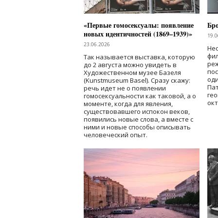
«Первые гомосексуалы: появление
Бр
новых идентичностей (1869–1939)»
19.0
23.06.2026
Нес
фи
Так называется выставка, которую
реж
до 2 августа можно увидеть в
по
Художественном музее Базеля
од
(Kunstmuseum Basel). Сразу скажу:
Пат
речь идет не о появлении
гео
гомосексуальности как таковой, а о
окт
моменте, когда для явления,
существовавшего испокон веков,
появились новые слова, а вместе с
ними и новые способы описывать
человеческий опыт.