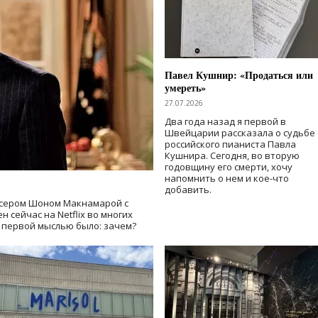
Павел Кушнир: «Продаться или
умереть»
27.07.2026
Два года назад я первой в
Швейцарии рассказала о судьбе
российского пианиста Павла
Кушнира. Сегодня, во вторую
годовщину его смерти, хочу
напомнить о нем и кое-что
добавить.
сером Шоном Макнамарой с
 сейчас на Netflix во многих
й первой мыслью было: зачем?