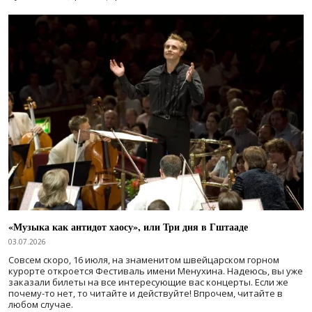
«Музыка как антидот хаосу», или Три дня в Гштааде
03.07.2026
Совсем скоро, 16 июля, на знаменитом швейцарском горном
курорте откроется Фестиваль имени Менухина. Надеюсь, вы уже
заказали билеты на все интересующие вас концерты. Если же
почему-то нет, то читайте и действуйте! Впрочем, читайте в
любом случае.