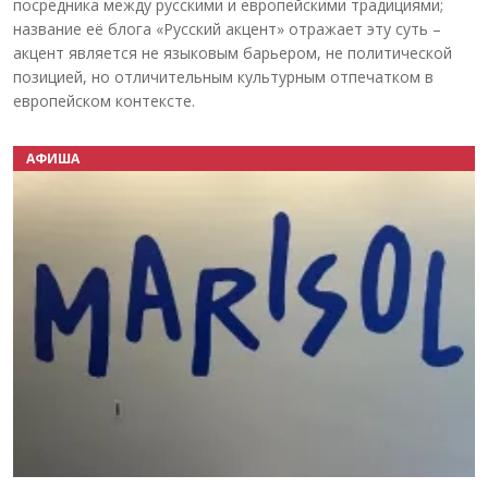
посредника между русскими и европейскими традициями;
название её блога «Русский акцент» отражает эту суть –
акцент является не языковым барьером, не политической
позицией, но отличительным культурным отпечатком в
европейском контексте.
АФИША
Назад
Вперёд