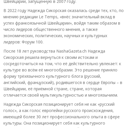
Швейцарии, запущенную в 2007 году.
В 2022 году Надежда Сикорская оказалась среди тех, кто, по
мнению редакции Le Temps, «внёс значительный вклад в
успех франкоязычной Швейцарии», войдя таким образом в
число лидеров общественного мнения, а также
экономических, политических, научных и культурных
лидеров: Форум 100.
После 18 лет руководства NashaGazeta.ch Надежда
Сикорская решила вернуться к своим истокам и
сосредоточиться на том, что её действительно увлекает: к
культуре во всём её многообразии. Это решение приняло
форму трёхязычного культурного блога (русский,
английский, французский), родившегося в сердце Европы – в
Швейцарии, её приёмной стране, стране, которая
отличается своей мультикультурностью и многоязычием.
Надежда Сикорская позиционирует себя не как «русский
голос», а как голос европейки русского происхождения,
имеющей более 30 лет профессионального опыта в сфере
культуры. Она позиционирует себя как культурного