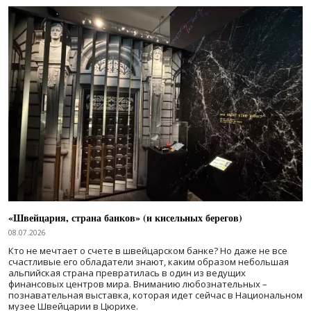
«Швейцария, страна банков» (и кисельных берегов)
08.07.2026
Кто не мечтает о счете в швейцарском банке? Но даже не все
счастливые его обладатели знают, каким образом небольшая
альпийская страна превратилась в один из ведущих
финансовых центров мира. Вниманию любознательных –
познавательная выставка, которая идет сейчас в Национальном
музее Швейцарии в Цюрихе.