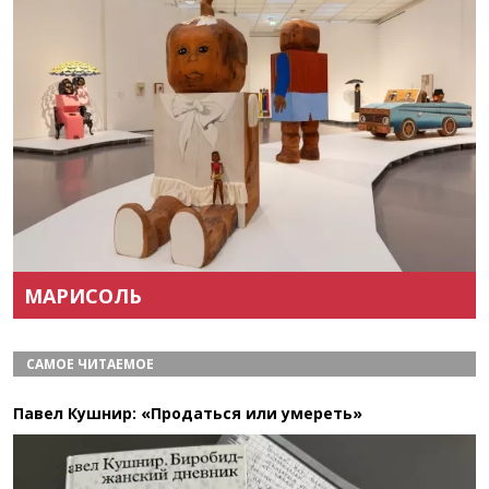
Назад
Вперёд
МАРИСОЛЬ
САМОЕ ЧИТАЕМОЕ
Павел Кушнир: «Продаться или умереть»