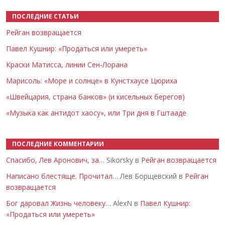
ПОСЛЕДНИЕ СТАТЬИ
Рейган возвращается
Павел Кушнир: «Продаться или умереть»
Краски Матисса, линии Сен-Лорана
Марисоль: «Море и солнце» в Кунстхаусе Цюриха
«Швейцария, страна банков» (и кисельных берегов)
«Музыка как антидот хаосу», или Три дня в Гштааде
ПОСЛЕДНИЕ КОММЕНТАРИИ
Спасибо, Лев Аронович, за…
Sikorsky в
Рейган возвращается
Написано блестяще. Прочитал…
Лев Борщевский в
Рейган
возвращается
Бог даровал Жизнь человеку…
AlexN в
Павел Кушнир:
«Продаться или умереть»