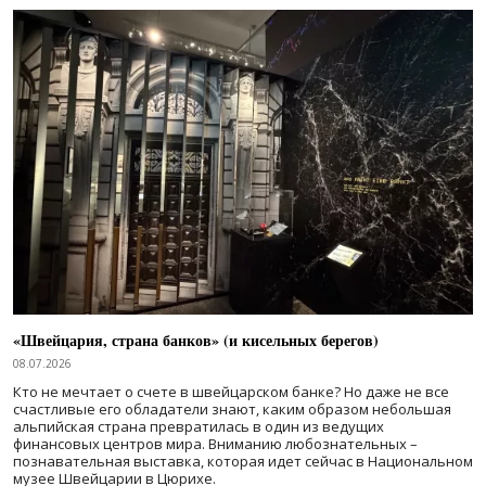
«Швейцария, страна банков» (и кисельных берегов)
08.07.2026
Кто не мечтает о счете в швейцарском банке? Но даже не все
счастливые его обладатели знают, каким образом небольшая
альпийская страна превратилась в один из ведущих
финансовых центров мира. Вниманию любознательных –
познавательная выставка, которая идет сейчас в Национальном
музее Швейцарии в Цюрихе.