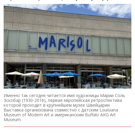
Именно так сегодня читается имя художницы Марии Соль
Эскобар (1930-2016), первая европейская ретроспектива
которой проходит в крупнейшем музее Швейцарии.
Выставка организована совместно с датским Louisiana
Museum of Modern Art и американским Buffalo AKG Art
Museum.