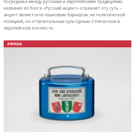
посредника между русскими и европейскими традициями;
название её блога «Русский акцент» отражает эту суть –
акцент является не языковым барьером, не политической
позицией, но отличительным культурным отпечатком в
европейском контексте.
АФИША
Назад
Вперёд