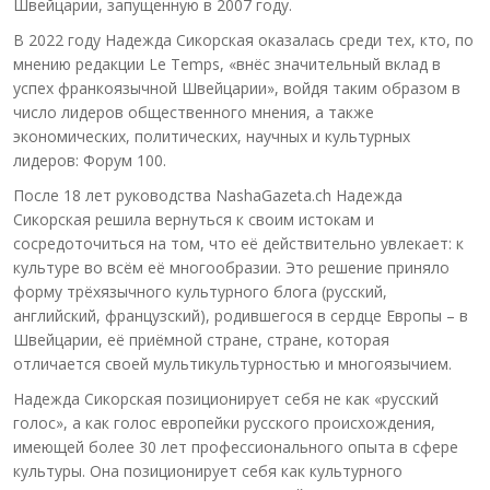
Швейцарии, запущенную в 2007 году.
В 2022 году Надежда Сикорская оказалась среди тех, кто, по
мнению редакции Le Temps, «внёс значительный вклад в
успех франкоязычной Швейцарии», войдя таким образом в
число лидеров общественного мнения, а также
экономических, политических, научных и культурных
лидеров: Форум 100.
После 18 лет руководства NashaGazeta.ch Надежда
Сикорская решила вернуться к своим истокам и
сосредоточиться на том, что её действительно увлекает: к
культуре во всём её многообразии. Это решение приняло
форму трёхязычного культурного блога (русский,
английский, французский), родившегося в сердце Европы – в
Швейцарии, её приёмной стране, стране, которая
отличается своей мультикультурностью и многоязычием.
Надежда Сикорская позиционирует себя не как «русский
голос», а как голос европейки русского происхождения,
имеющей более 30 лет профессионального опыта в сфере
культуры. Она позиционирует себя как культурного