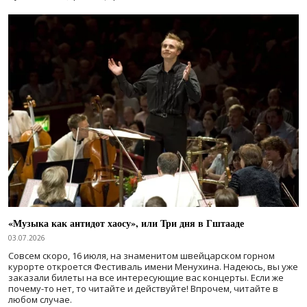
«Музыка как антидот хаосу», или Три дня в Гштааде
03.07.2026
Совсем скоро, 16 июля, на знаменитом швейцарском горном
курорте откроется Фестиваль имени Менухина. Надеюсь, вы уже
заказали билеты на все интересующие вас концерты. Если же
почему-то нет, то читайте и действуйте! Впрочем, читайте в
любом случае.