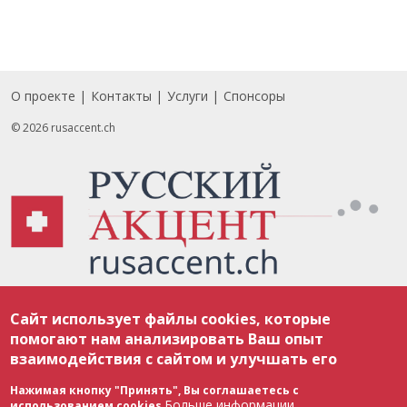
О проекте
Контакты
Услуги
Спонсоры
Footer
© 2026 rusaccent.ch
Все материалы, размещенные на веб-сайте rusaccent.ch, охраняются в
Сайт использует файлы cookies, которые
соответствии с законодательством Швейцарии об авторском праве и
международными соглашениями. Полное или частичное использование
помогают нам анализировать Ваш опыт
материалов возможно только с разрешения редакции. В случае полного
взаимодействия с сайтом и улучшать его
или частичного воспроизведения материалов сайта rusaccent.ch,
ОБЯЗАТЕЛЬНА АКТИВНАЯ ГИПЕРССЫЛКА на конкретный заимствованный
текст. Фотоизображения, размещенные редакцией rusaccent.ch, являются
Нажимая кнопку "Принять", Вы соглашаетесь с
ее исключительной собственностью. Полное или частичное
Больше информации
использованием cookies