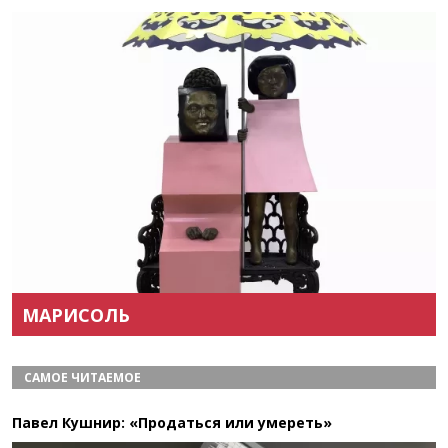
Назад
Вперёд
МАРИСОЛЬ
САМОЕ ЧИТАЕМОЕ
Павел Кушнир: «Продаться или умереть»