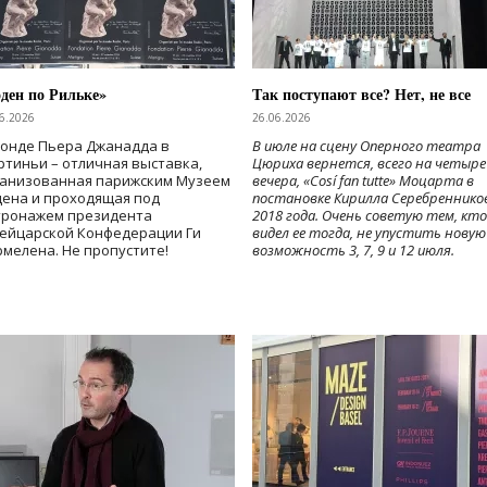
ден по Рильке»
Так поступают все? Нет, не все
6.2026
26.06.2026
Фонде Пьера Джанадда в
В июле на сцену Оперного театра
тиньи – отличная выставка,
Цюриха вернется, всего на четыре
ганизованная парижским Музеем
вечера, «Cosí fan tutte» Моцарта в
дена и проходящая под
постановке Кирилла Серебреннико
тронажем президента
2018 года. Очень советую тем, кто
ейцарской Конфедерации Ги
видел ее тогда, не упустить новую
мелена. Не пропустите!
возможность 3, 7, 9 и 12 июля.