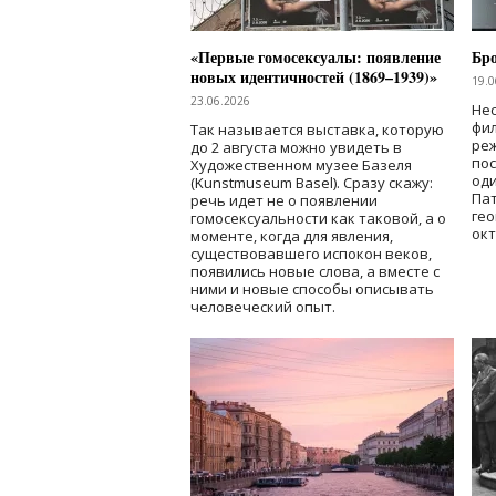
«Первые гомосексуалы: появление
Бр
новых идентичностей (1869–1939)»
19.0
23.06.2026
Нес
фи
Так называется выставка, которую
реж
до 2 августа можно увидеть в
по
Художественном музее Базеля
од
(Kunstmuseum Basel). Сразу скажу:
Пат
речь идет не о появлении
гео
гомосексуальности как таковой, а о
окт
моменте, когда для явления,
существовавшего испокон веков,
появились новые слова, а вместе с
ними и новые способы описывать
человеческий опыт.