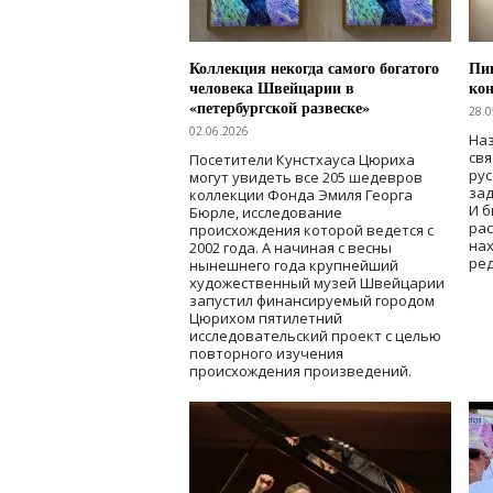
Коллекция некогда самого богатого
Пик
человека Швейцарии в
кон
«петербургской развеске»
28.0
02.06.2026
Наз
свя
Посетители Кунстхауса Цюриха
рус
могут увидеть все 205 шедевров
зад
коллекции Фонда Эмиля Георга
И б
Бюрле, исследование
рас
происхождения которой ведется с
нах
2002 года. А начиная с весны
ред
нынешнего года крупнейший
художественный музей Швейцарии
запустил финансируемый городом
Цюрихом пятилетний
исследовательский проект с целью
повторного изучения
происхождения произведений.