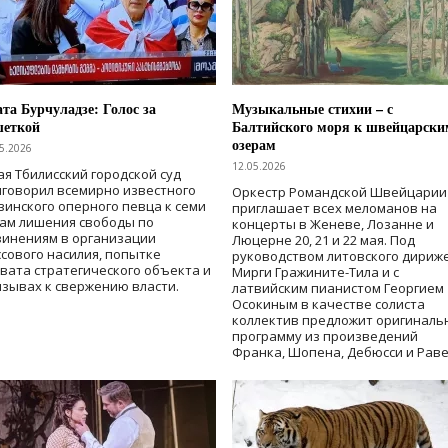
та Бурчуладзе: Голос за
Музыкальные стихии – с
шеткой
Балтийского моря к швейцарски
озерам
5.2026
12.05.2026
ая Тбилисский городской суд
говорил всемирно известного
Оркестр Романдской Швейцарии
зинского оперного певца к семи
приглашает всех меломанов на
дам лишения свободы
по
концерты в Женеве, Лозанне и
винениям в организации
Люцерне 20, 21 и 22 мая. Под
сового насилия, попытке
руководством литовского дириж
вата стратегического объекта и
Мирги Гражините-Тила и с
зывах к свержению власти
.
латвийским пианистом Георгием
Осокиным в качестве солиста
коллектив предложит оригиналь
программу из произведений
Франка, Шопена, Дебюсси и Раве