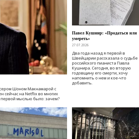
Павел Кушнир: «Продаться или
умереть»
27.07.2026
Два года назад я первой в
Швейцарии рассказала о судьбе
российского пианиста Павла
Кушнира. Сегодня, во вторую
годовщину его смерти, хочу
напомнить о нем и кое-что
добавить.
сером Шоном Макнамарой с
 сейчас на Netflix во многих
й первой мыслью было: зачем?