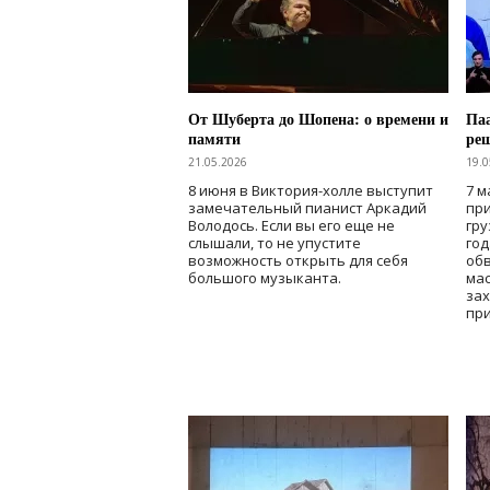
От Шуберта до Шопена: о времени и
Паа
памяти
ре
21.05.2026
19.0
8 июня в Виктория-холле выступит
7 м
замечательный пианист Аркадий
при
Володось. Если вы его еще не
гру
слышали, то не упустите
го
возможность открыть для себя
об
большого музыканта.
мас
зах
при