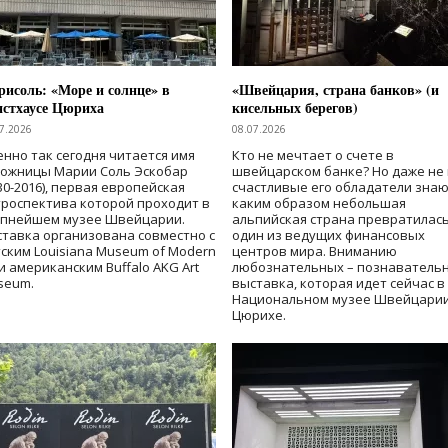
исоль: «Море и солнце» в
«Швейцария, страна банков» (и
нстхаусе Цюриха
кисельных берегов)
7.2026
08.07.2026
нно так сегодня читается имя
Кто не мечтает о счете в
дожницы Марии Соль Эскобар
швейцарском банке? Но даже не 
30-2016), первая европейская
счастливые его обладатели знаю
роспектива которой проходит в
каким образом небольшая
упнейшем музее Швейцарии.
альпийская страна превратилась
тавка организована совместно с
один из ведущих финансовых
ским Louisiana Museum of Modern
центров мира. Вниманию
 и американским Buffalo AKG Art
любознательных – познаватель
seum.
выставка, которая идет сейчас в
Национальном музее Швейцарии
Цюрихе.