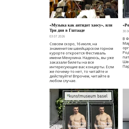
«Музыка как антидот хаосу», или
«Ро
Три дня в Гштааде
30.0
03.07.2026
В 
Мар
Совсем скоро, 16 июля, на
ор
знаменитом швейцарском горном
Ро
курорте откроется Фестиваль
па
имени Менухина. Надеюсь, вы уже
Шв
заказали билеты на все
Пар
интересующие вас концерты. Если
же почему-то нет, то читайте и
действуйте! Впрочем, читайте в
любом случае.