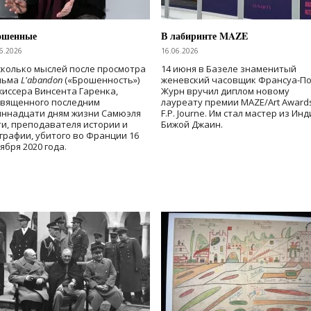
ошенные
В лабиринте MAZE
6.2026
16.06.2026
колько мыслей после просмотра
14 июня в Базеле знаменитый
льма
L'abandon
(«Брошенность»)
женевский часовщик Франсуа-П
иссера Винсента Гаренка,
Журн вручил диплом новому
священного последним
лауреату премии MAZE/Art Award
иннадцати дням жизни Самюэля
F.P. Journe. Им стал мастер из Ин
и, преподавателя истории и
Бижой Джаин.
графии, убитого во Франции 16
ября 2020 года.