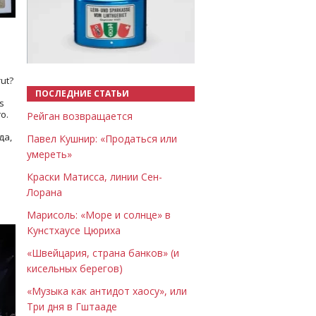
Назад
Вперёд
ut?
ПОСЛЕДНИЕ СТАТЬИ
s
о.
Рейган возвращается
да,
Павел Кушнир: «Продаться или
умереть»
Краски Матисса, линии Сен-
Лорана
Марисоль: «Море и солнце» в
Кунстхаусе Цюриха
«Швейцария, страна банков» (и
кисельных берегов)
«Музыка как антидот хаосу», или
Три дня в Гштааде