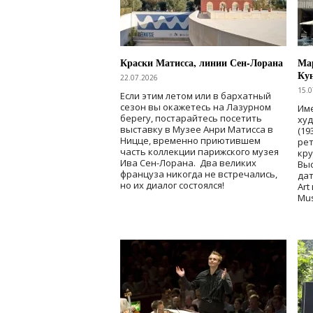
Краски Матисса, линии Сен-Лорана
Мар
Ку
22.07.2026
15.0
Если этим летом или в бархатный
сезон вы окажетесь на Лазурном
Име
берегу, постарайтесь посетить
ху
выставку в Музее Анри Матисса в
(19
Ницце, временно приютившем
рет
часть коллекции парижского музея
кр
Ива Сен-Лорана. Два великих
Выс
француза никогда не встречались,
дат
но их диалог состоялся!
Art
Mu