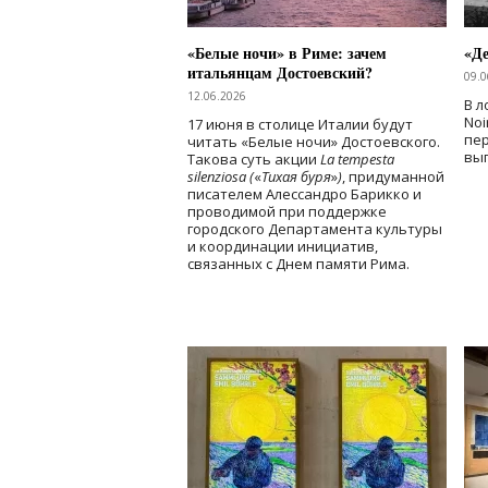
«Белые ночи» в Риме: зачем
«Д
итальянцам Достоевский?
09.0
12.06.2026
В л
Noi
17 июня в столице Италии будут
пе
читать «Белые ночи» Достоевского.
вы
Такова суть акции
La tempesta
silenziosa (
«
Тихая буря
»
)
, придуманной
писателем Алессандро Барикко и
проводимой при поддержке
городского Департамента культуры
и координации инициатив,
связанных с Днем памяти Рима.