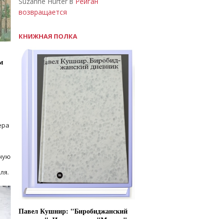
Suzanne Hurter в
Рейган
возвращается
КНИЖНАЯ ПОЛКА
м
ера
ную
ля.
Павел Кушнир: "Биробиджанский