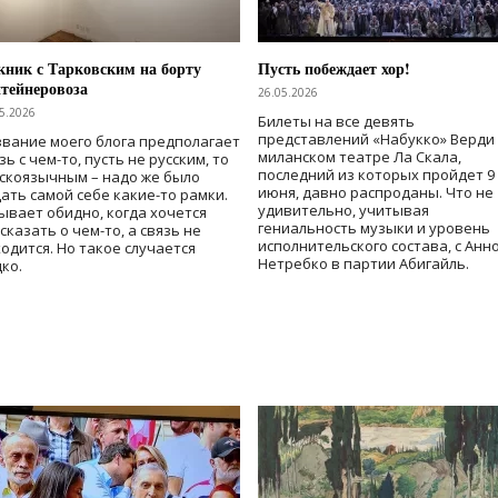
ник с Тарковским на борту
Пусть побеждает хор!
тейнеровоза
26.05.2026
5.2026
Билеты на все девять
представлений «Набукко» Верди
вание моего блога предполагает
миланском театре Ла Скала,
зь с чем-то, пусть не русским, то
последний из которых пройдет 9
скоязычным – надо же было
июня, давно распроданы. Что не
ать самой себе какие-то рамки.
удивительно, учитывая
ывает обидно, когда хочется
гениальность музыки и уровень
сказать о чем-то, а связь не
исполнительского состава, с Анн
одится. Но такое случается
Нетребко в партии Абигайль.
ко.