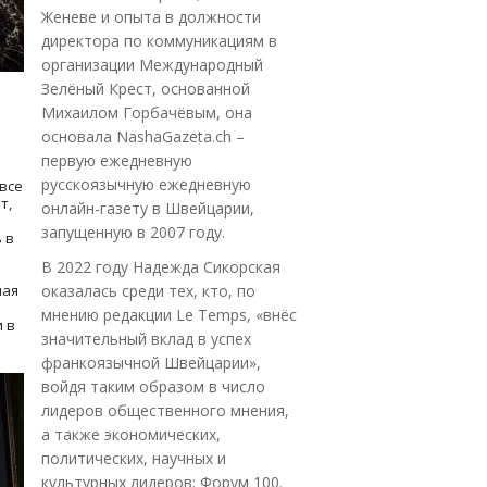
Женеве и опыта в должности
директора по коммуникациям в
организации Международный
Зелёный Крест, основанной
Михаилом Горбачёвым, она
основала NashaGazeta.ch –
первую ежедневную
русскоязычную ежедневную
все
т,
онлайн-газету в Швейцарии,
запущенную в 2007 году.
 в
В 2022 году Надежда Сикорская
ная
оказалась среди тех, кто, по
мнению редакции Le Temps, «внёс
 в
значительный вклад в успех
франкоязычной Швейцарии»,
войдя таким образом в число
лидеров общественного мнения,
а также экономических,
политических, научных и
культурных лидеров: Форум 100.