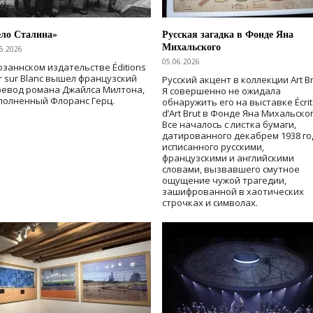
ело Сталина»
Русская загадка в Фонде Яна
Михальского
6.2026
05.06.2026
озаннском издательстве Éditions
r sur Blanc вышел французский
Русский акцент в коллекции Art Br
ревод романа Джайлса Милтона,
Я совершенно не ожидала
полненный Флоранс Герц.
обнаружить его на выставке Écrit
d’Art Brut в Фонде Яна Михальског
Все началось с листка бумаги,
датированного декабрем 1938 го
исписанного русскими,
французскими и английскими
словами, вызвавшего смутное
ощущение чужой трагедии,
зашифрованной в хаотических
строчках и символах.