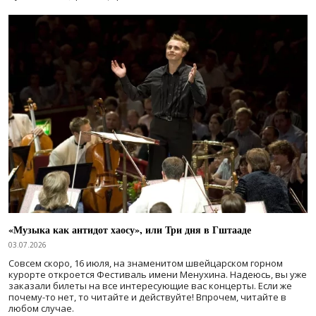
«Музыка как антидот хаосу», или Три дня в Гштааде
03.07.2026
Совсем скоро, 16 июля, на знаменитом швейцарском горном
курорте откроется Фестиваль имени Менухина. Надеюсь, вы уже
заказали билеты на все интересующие вас концерты. Если же
почему-то нет, то читайте и действуйте! Впрочем, читайте в
любом случае.