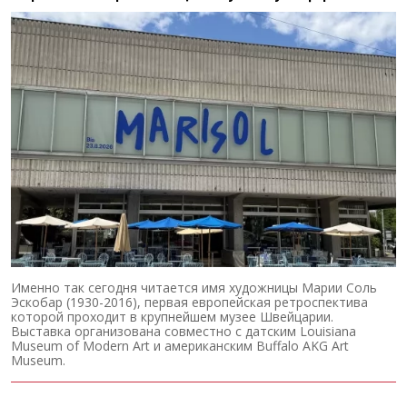
Именно так сегодня читается имя художницы Марии Соль
Эскобар (1930-2016), первая европейская ретроспектива
которой проходит в крупнейшем музее Швейцарии.
Выставка организована совместно с датским Louisiana
Museum of Modern Art и американским Buffalo AKG Art
Museum.