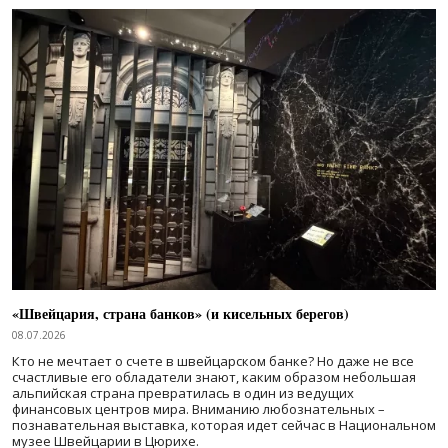
«Швейцария, страна банков» (и кисельных берегов)
08.07.2026
Кто не мечтает о счете в швейцарском банке? Но даже не все
счастливые его обладатели знают, каким образом небольшая
альпийская страна превратилась в один из ведущих
финансовых центров мира. Вниманию любознательных –
познавательная выставка, которая идет сейчас в Национальном
музее Швейцарии в Цюрихе.