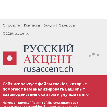
О проекте
Контакты
Услуги
Спонсоры
Footer
© 2026 rusaccent.ch
Все материалы, размещенные на веб-сайте rusaccent.ch, охраняются в
Сайт использует файлы cookies, которые
соответствии с законодательством Швейцарии об авторском праве и
международными соглашениями. Полное или частичное использование
помогают нам анализировать Ваш опыт
материалов возможно только с разрешения редакции. В случае полного
взаимодействия с сайтом и улучшать его
или частичного воспроизведения материалов сайта rusaccent.ch,
ОБЯЗАТЕЛЬНА АКТИВНАЯ ГИПЕРССЫЛКА на конкретный заимствованный
текст. Фотоизображения, размещенные редакцией rusaccent.ch, являются
Нажимая кнопку "Принять", Вы соглашаетесь с
ее исключительной собственностью. Полное или частичное
Больше информации
использованием cookies