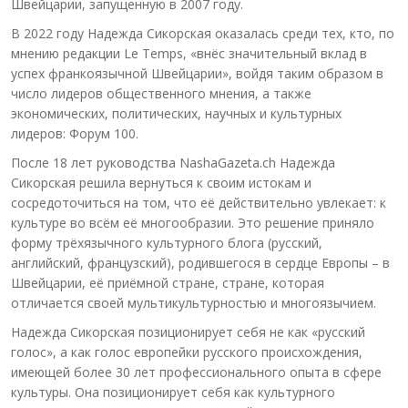
Швейцарии, запущенную в 2007 году.
В 2022 году Надежда Сикорская оказалась среди тех, кто, по
мнению редакции Le Temps, «внёс значительный вклад в
успех франкоязычной Швейцарии», войдя таким образом в
число лидеров общественного мнения, а также
экономических, политических, научных и культурных
лидеров: Форум 100.
После 18 лет руководства NashaGazeta.ch Надежда
Сикорская решила вернуться к своим истокам и
сосредоточиться на том, что её действительно увлекает: к
культуре во всём её многообразии. Это решение приняло
форму трёхязычного культурного блога (русский,
английский, французский), родившегося в сердце Европы – в
Швейцарии, её приёмной стране, стране, которая
отличается своей мультикультурностью и многоязычием.
Надежда Сикорская позиционирует себя не как «русский
голос», а как голос европейки русского происхождения,
имеющей более 30 лет профессионального опыта в сфере
культуры. Она позиционирует себя как культурного