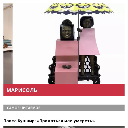
Назад
Вперёд
МАРИСОЛЬ
САМОЕ ЧИТАЕМОЕ
Павел Кушнир: «Продаться или умереть»