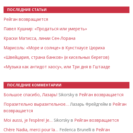
ПОСЛЕДНИЕ СТАТЬИ
Рейган возвращается
Павел Кушнир: «Продаться или умереть»
Краски Матисса, линии Сен-Лорана
Марисоль: «Море и солнце» в Кунстхаусе Цюриха
«Швейцария, страна банков» (и кисельных берегов)
«Музыка как антидот хаосу», или Три дня в Гштааде
ПОСЛЕДНИЕ КОММЕНТАРИИ
Большое спасибо, Лазарь!
Sikorsky в
Рейган возвращается
Поразительно выразительное…
Лазарь Фрейдгейм в
Рейган
возвращается
Moi aussi, je l’espère! Je…
Sikorsky в
Рейган возвращается
Chère Nadia, merci pour la…
Federica Brunelli в
Рейган