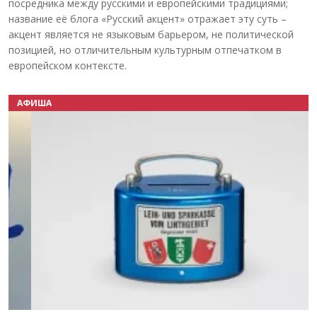
посредника между русскими и европейскими традициями;
название её блога «Русский акцент» отражает эту суть –
акцент является не языковым барьером, не политической
позицией, но отличительным культурным отпечатком в
европейском контексте.
АФИША
Назад
Вперёд