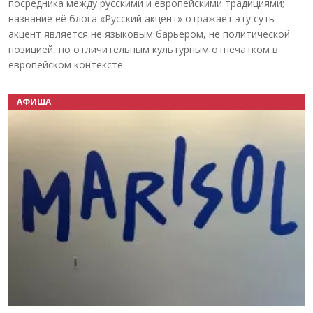
посредника между русскими и европейскими традициями;
название её блога «Русский акцент» отражает эту суть –
акцент является не языковым барьером, не политической
позицией, но отличительным культурным отпечатком в
европейском контексте.
АФИША
Назад
Вперёд