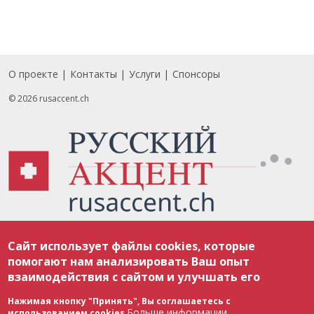
О проекте
Контакты
Услуги
Спонсоры
Footer
© 2026 rusaccent.ch
Все материалы, размещенные на веб-сайте rusaccent.ch, охраняются в
Сайт использует файлы cookies, которые
соответствии с законодательством Швейцарии об авторском праве и
международными соглашениями. Полное или частичное использование
помогают нам анализировать Ваш опыт
материалов возможно только с разрешения редакции. В случае полного
взаимодействия с сайтом и улучшать его
или частичного воспроизведения материалов сайта rusaccent.ch,
ОБЯЗАТЕЛЬНА АКТИВНАЯ ГИПЕРССЫЛКА на конкретный заимствованный
текст. Фотоизображения, размещенные редакцией rusaccent.ch, являются
Нажимая кнопку "Принять", Вы соглашаетесь с
ее исключительной собственностью. Полное или частичное
Больше информации
использованием cookies