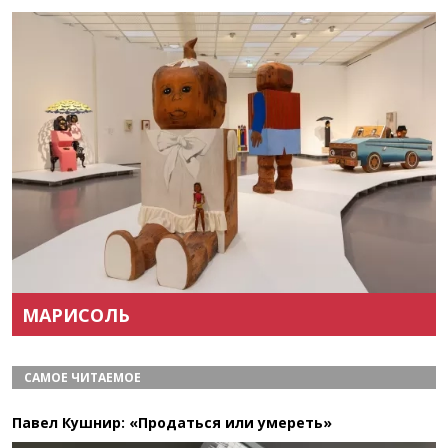
Назад
Вперёд
МАРИСОЛЬ
САМОЕ ЧИТАЕМОЕ
Павел Кушнир: «Продаться или умереть»