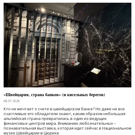
«Швейцария, страна банков» (и кисельных берегов)
08.07.2026
Кто не мечтает о счете в швейцарском банке? Но даже не все
счастливые его обладатели знают, каким образом небольшая
альпийская страна превратилась в один из ведущих
финансовых центров мира. Вниманию любознательных –
познавательная выставка, которая идет сейчас в Национальном
музее Швейцарии в Цюрихе.