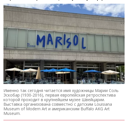
Именно так сегодня читается имя художницы Марии Соль
Эскобар (1930-2016), первая европейская ретроспектива
которой проходит в крупнейшем музее Швейцарии.
Выставка организована совместно с датским Louisiana
Museum of Modern Art и американским Buffalo AKG Art
Museum.