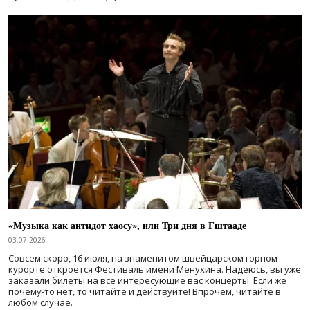
«Музыка как антидот хаосу», или Три дня в Гштааде
03.07.2026
Совсем скоро, 16 июля, на знаменитом швейцарском горном
курорте откроется Фестиваль имени Менухина. Надеюсь, вы уже
заказали билеты на все интересующие вас концерты. Если же
почему-то нет, то читайте и действуйте! Впрочем, читайте в
любом случае.