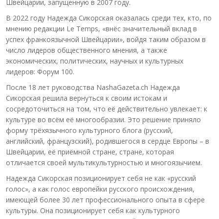
Швейцарии, запущенную в 2007 году.
В 2022 году Надежда Сикорская оказалась среди тех, кто, по
мнению редакции Le Temps, «внёс значительный вклад в
успех франкоязычной Швейцарии», войдя таким образом в
число лидеров общественного мнения, а также
экономических, политических, научных и культурных
лидеров: Форум 100.
После 18 лет руководства NashaGazeta.ch Надежда
Сикорская решила вернуться к своим истокам и
сосредоточиться на том, что её действительно увлекает: к
культуре во всём её многообразии. Это решение приняло
форму трёхязычного культурного блога (русский,
английский, французский), родившегося в сердце Европы – в
Швейцарии, её приёмной стране, стране, которая
отличается своей мультикультурностью и многоязычием.
Надежда Сикорская позиционирует себя не как «русский
голос», а как голос европейки русского происхождения,
имеющей более 30 лет профессионального опыта в сфере
культуры. Она позиционирует себя как культурного