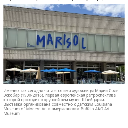
Именно так сегодня читается имя художницы Марии Соль
Эскобар (1930-2016), первая европейская ретроспектива
которой проходит в крупнейшем музее Швейцарии.
Выставка организована совместно с датским Louisiana
Museum of Modern Art и американским Buffalo AKG Art
Museum.