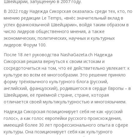
Швейцарии, запущенную в 2007 году.
В 2022 году Надежда Сикорская оказалась среди тех, кто, по
мнению редакции Le Temps, «внёс значительный вклад в
успех франкоязычной Швейцарии», войдя таким образом в
число лидеров общественного мнения, а также
экономических, политических, научных и культурных
лидеров: Форум 100.
После 18 лет руководства NashaGazeta.ch Надежда
Сикорская решила вернуться к своим истокам и
сосредоточиться на том, что её действительно увлекает: к
культуре во всём её многообразии. Это решение приняло
форму трёхязычного культурного блога (русский,
английский, французский), родившегося в сердце Европы – в
Швейцарии, её приёмной стране, стране, которая
отличается своей мультикультурностью и многоязычием.
Надежда Сикорская позиционирует себя не как «русский
голос», а как голос европейки русского происхождения,
имеющей более 30 лет профессионального опыта в сфере
культуры. Она позиционирует себя как культурного