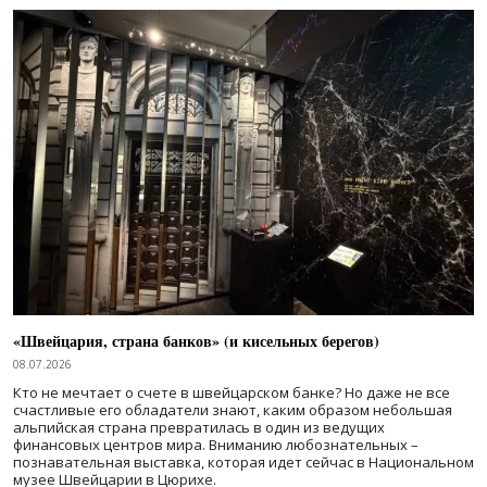
«Швейцария, страна банков» (и кисельных берегов)
08.07.2026
Кто не мечтает о счете в швейцарском банке? Но даже не все
счастливые его обладатели знают, каким образом небольшая
альпийская страна превратилась в один из ведущих
финансовых центров мира. Вниманию любознательных –
познавательная выставка, которая идет сейчас в Национальном
музее Швейцарии в Цюрихе.