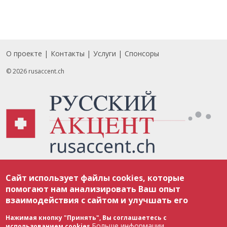
О проекте
Контакты
Услуги
Спонсоры
Footer
© 2026 rusaccent.ch
Все материалы, размещенные на веб-сайте rusaccent.ch, охраняются в
Сайт использует файлы cookies, которые
соответствии с законодательством Швейцарии об авторском праве и
международными соглашениями. Полное или частичное использование
помогают нам анализировать Ваш опыт
материалов возможно только с разрешения редакции. В случае полного
взаимодействия с сайтом и улучшать его
или частичного воспроизведения материалов сайта rusaccent.ch,
ОБЯЗАТЕЛЬНА АКТИВНАЯ ГИПЕРССЫЛКА на конкретный заимствованный
текст. Фотоизображения, размещенные редакцией rusaccent.ch, являются
Нажимая кнопку "Принять", Вы соглашаетесь с
ее исключительной собственностью. Полное или частичное
Больше информации
использованием cookies