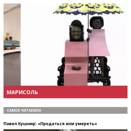
Назад
Вперёд
МАРИСОЛЬ
САМОЕ ЧИТАЕМОЕ
Павел Кушнир: «Продаться или умереть»