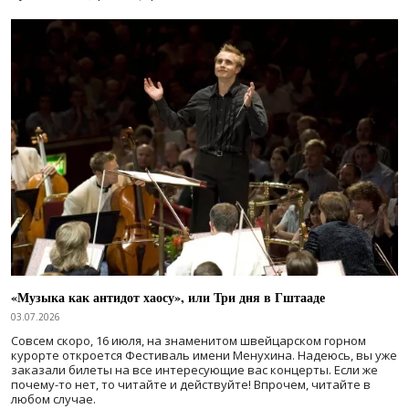
«Музыка как антидот хаосу», или Три дня в Гштааде
03.07.2026
Совсем скоро, 16 июля, на знаменитом швейцарском горном
курорте откроется Фестиваль имени Менухина. Надеюсь, вы уже
заказали билеты на все интересующие вас концерты. Если же
почему-то нет, то читайте и действуйте! Впрочем, читайте в
любом случае.