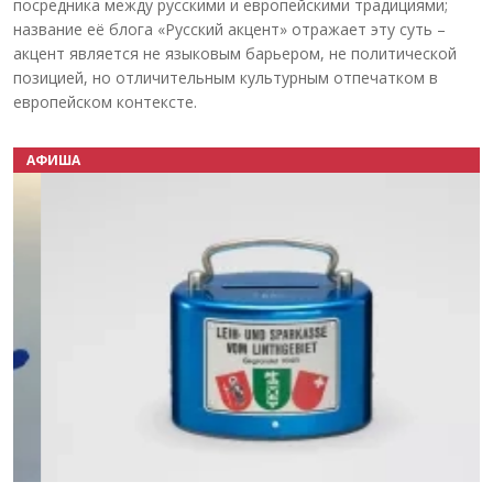
посредника между русскими и европейскими традициями;
название её блога «Русский акцент» отражает эту суть –
акцент является не языковым барьером, не политической
позицией, но отличительным культурным отпечатком в
европейском контексте.
АФИША
Назад
Вперёд