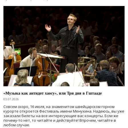
«Музыка как антидот хаосу», или Три дня в Гштааде
03.07.2026
Совсем скоро, 16 июля, на знаменитом швейцарском горном
курорте откроется Фестиваль имени Менухина. Надеюсь, вы уже
заказали билеты на все интересующие вас концерты. Если же
почему-то нет, то читайте и действуйте! Впрочем, читайте в
любом случае.