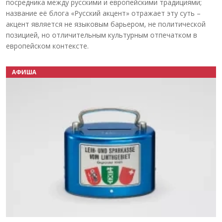
посредника между русскими и европейскими традициями;
название её блога «Русский акцент» отражает эту суть –
акцент является не языковым барьером, не политической
позицией, но отличительным культурным отпечатком в
европейском контексте.
АФИША
Назад
Вперёд