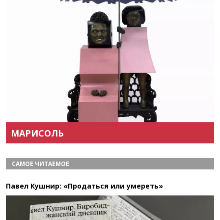
Назад
Вперёд
МАРИСОЛЬ
САМОЕ ЧИТАЕМОЕ
Павел Кушнир: «Продаться или умереть»