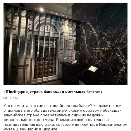
«Швейцария, страна банков» (и кисельных берегов)
08.07.2026
Кто не мечтает о счете в швейцарском банке? Но даже не все
счастливые его обладатели знают, каким образом небольшая
альпийская страна превратилась в один из ведущих
финансовых центров мира. Вниманию любознательных –
познавательная выставка, которая идет сейчас в Национальном
музее Швейцарии в Цюрихе.