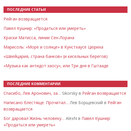
ПОСЛЕДНИЕ СТАТЬИ
Рейган возвращается
Павел Кушнир: «Продаться или умереть»
Краски Матисса, линии Сен-Лорана
Марисоль: «Море и солнце» в Кунстхаусе Цюриха
«Швейцария, страна банков» (и кисельных берегов)
«Музыка как антидот хаосу», или Три дня в Гштааде
ПОСЛЕДНИЕ КОММЕНТАРИИ
Спасибо, Лев Аронович, за…
Sikorsky в
Рейган возвращается
Написано блестяще. Прочитал…
Лев Борщевский в
Рейган
возвращается
Бог даровал Жизнь человеку…
AlexN в
Павел Кушнир:
«Продаться или умереть»