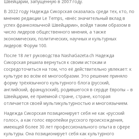
Швейцарии, запущенную в 2007 году.
В 2022 году Надежда Сикорская оказалась среди тех, кто, по
мнению редакции Le Temps, «внёс значительный вклад в
успех франкоязычной Швейцарии», войдя таким образом в
число лидеров общественного мнения, а также
экономических, политических, научных и культурных
лидеров: Форум 100.
После 18 лет руководства NashaGazeta.ch Надежда
Сикорская решила вернуться к своим истокам и
сосредоточиться на том, что её действительно увлекает: к
культуре во всём её многообразии. Это решение приняло
форму трёхязычного культурного блога (русский,
английский, французский), родившегося в сердце Европы – в
Швейцарии, её приёмной стране, стране, которая
отличается своей мультикультурностью и многоязычием.
Надежда Сикорская позиционирует себя не как «русский
голос», а как голос европейки русского происхождения,
имеющей более 30 лет профессионального опыта в сфере
культуры. Она позиционирует себя как культурного