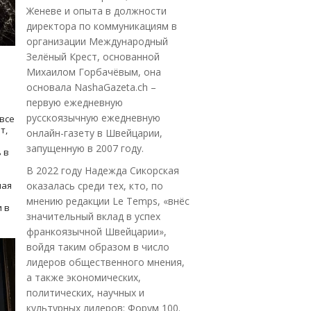
Женеве и опыта в должности
директора по коммуникациям в
организации Международный
Зелёный Крест, основанной
Михаилом Горбачёвым, она
основала NashaGazeta.ch –
первую ежедневную
русскоязычную ежедневную
все
т,
онлайн-газету в Швейцарии,
запущенную в 2007 году.
 в
В 2022 году Надежда Сикорская
ная
оказалась среди тех, кто, по
мнению редакции Le Temps, «внёс
 в
значительный вклад в успех
франкоязычной Швейцарии»,
войдя таким образом в число
лидеров общественного мнения,
а также экономических,
политических, научных и
культурных лидеров: Форум 100.