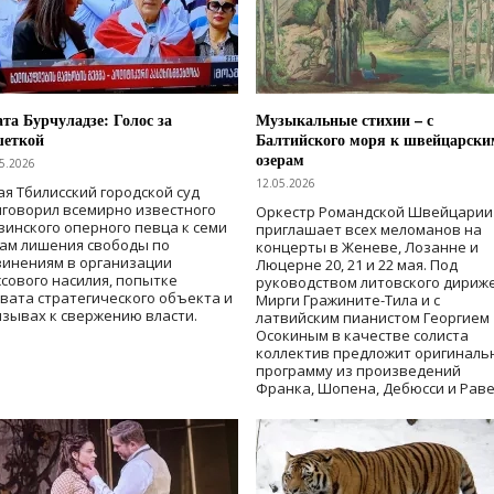
та Бурчуладзе: Голос за
Музыкальные стихии – с
шеткой
Балтийского моря к швейцарски
озерам
5.2026
12.05.2026
ая Тбилисский городской суд
говорил всемирно известного
Оркестр Романдской Швейцарии
зинского оперного певца к семи
приглашает всех меломанов на
дам лишения свободы
по
концерты в Женеве, Лозанне и
винениям в организации
Люцерне 20, 21 и 22 мая. Под
сового насилия, попытке
руководством литовского дириж
вата стратегического объекта и
Мирги Гражините-Тила и с
зывах к свержению власти
.
латвийским пианистом Георгием
Осокиным в качестве солиста
коллектив предложит оригиналь
программу из произведений
Франка, Шопена, Дебюсси и Раве