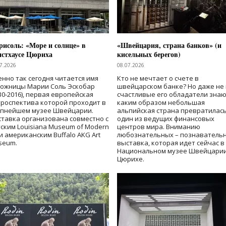
исоль: «Море и солнце» в
«Швейцария, страна банков» (и
нстхаусе Цюриха
кисельных берегов)
7.2026
08.07.2026
нно так сегодня читается имя
Кто не мечтает о счете в
дожницы Марии Соль Эскобар
швейцарском банке? Но даже не 
30-2016), первая европейская
счастливые его обладатели знаю
роспектива которой проходит в
каким образом небольшая
упнейшем музее Швейцарии.
альпийская страна превратилась
тавка организована совместно с
один из ведущих финансовых
ским Louisiana Museum of Modern
центров мира. Вниманию
 и американским Buffalo AKG Art
любознательных – познаватель
seum.
выставка, которая идет сейчас в
Национальном музее Швейцарии
Цюрихе.