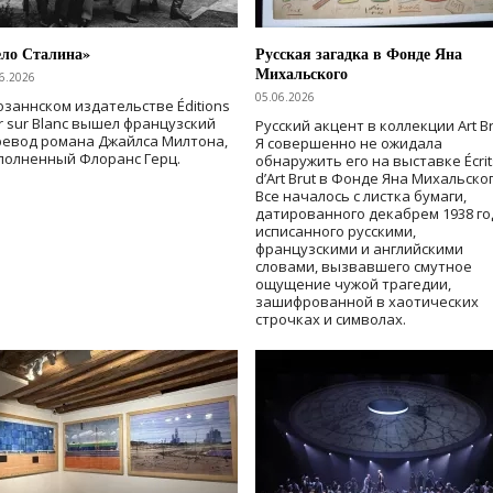
ело Сталина»
Русская загадка в Фонде Яна
Михальского
6.2026
05.06.2026
озаннском издательстве Éditions
r sur Blanc вышел французский
Русский акцент в коллекции Art Br
ревод романа Джайлса Милтона,
Я совершенно не ожидала
полненный Флоранс Герц.
обнаружить его на выставке Écrit
d’Art Brut в Фонде Яна Михальског
Все началось с листка бумаги,
датированного декабрем 1938 го
исписанного русскими,
французскими и английскими
словами, вызвавшего смутное
ощущение чужой трагедии,
зашифрованной в хаотических
строчках и символах.