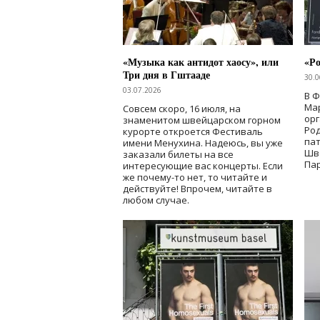
«Музыка как антидот хаосу», или
«Ро
Три дня в Гштааде
30.0
03.07.2026
В 
Мар
Совсем скоро, 16 июля, на
ор
знаменитом швейцарском горном
Ро
курорте откроется Фестиваль
па
имени Менухина. Надеюсь, вы уже
Шв
заказали билеты на все
Пар
интересующие вас концерты. Если
же почему-то нет, то читайте и
действуйте! Впрочем, читайте в
любом случае.