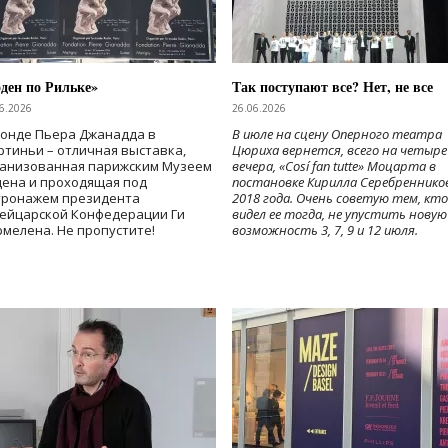
ден по Рильке»
Так поступают все? Нет, не все
6.2026
26.06.2026
Фонде Пьера Джанадда в
В июле на сцену Оперного театра
тиньи – отличная выставка,
Цюриха вернется, всего на четыре
ганизованная парижским Музеем
вечера, «Cosí fan tutte» Моцарта в
дена и проходящая под
постановке Кирилла Серебреннико
тронажем президента
2018 года. Очень советую тем, кто
ейцарской Конфедерации Ги
видел ее тогда, не упустить новую
мелена. Не пропустите!
возможность 3, 7, 9 и 12 июля.