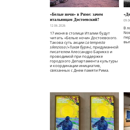
«Белые ночи» в Риме: зачем
«Д
итальянцам Достоевский?
09.0
12.06.2026
В л
Noi
17 июня в столице Италии будут
пе
читать «Белые ночи» Достоевского.
вы
Такова суть акции
La tempesta
silenziosa (
«
Тихая буря
»
)
, придуманной
писателем Алессандро Барикко и
проводимой при поддержке
городского Департамента культуры
и координации инициатив,
связанных с Днем памяти Рима.