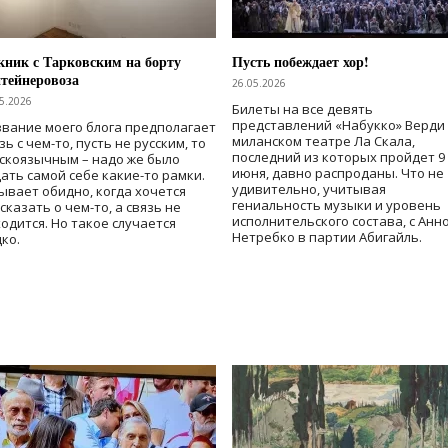
ник с Тарковским на борту
Пусть побеждает хор!
тейнеровоза
26.05.2026
5.2026
Билеты на все девять
представлений «Набукко» Верди
вание моего блога предполагает
миланском театре Ла Скала,
зь с чем-то, пусть не русским, то
последний из которых пройдет 9
скоязычным – надо же было
июня, давно распроданы. Что не
ать самой себе какие-то рамки.
удивительно, учитывая
ывает обидно, когда хочется
гениальность музыки и уровень
сказать о чем-то, а связь не
исполнительского состава, с Анн
одится. Но такое случается
Нетребко в партии Абигайль.
ко.