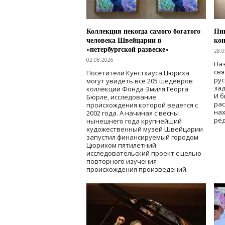
Коллекция некогда самого богатого
Пик
человека Швейцарии в
кон
«петербургской развеске»
28.0
02.06.2026
Наз
свя
Посетители Кунстхауса Цюриха
рус
могут увидеть все 205 шедевров
зад
коллекции Фонда Эмиля Георга
И б
Бюрле, исследование
рас
происхождения которой ведется с
нах
2002 года. А начиная с весны
ред
нынешнего года крупнейший
художественный музей Швейцарии
запустил финансируемый городом
Цюрихом пятилетний
исследовательский проект с целью
повторного изучения
происхождения произведений.