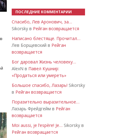
ПОСЛЕДНИЕ КОММЕНТАРИИ
Спасибо, Лев Аронович, за…
Sikorsky в
Рейган возвращается
Написано блестяще. Прочитал…
 в
Лев Борщевский в
Рейган
возвращается
Бог даровал Жизнь человеку…
ой
AlexN в
Павел Кушнир:
«Продаться или умереть»
Большое спасибо, Лазарь!
Sikorsky
в
Рейган возвращается
Поразительно выразительное…
Лазарь Фрейдгейм в
Рейган
возвращается
Moi aussi, je l’espère! Je…
Sikorsky в
Рейган возвращается