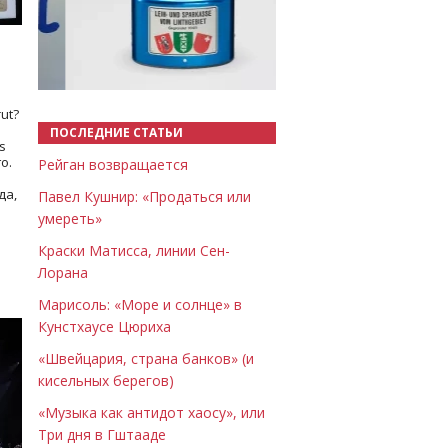
Назад
Вперёд
ut?
ПОСЛЕДНИЕ СТАТЬИ
s
о.
Рейган возвращается
да,
Павел Кушнир: «Продаться или
умереть»
Краски Матисса, линии Сен-
Лорана
Марисоль: «Море и солнце» в
Кунстхаусе Цюриха
«Швейцария, страна банков» (и
кисельных берегов)
«Музыка как антидот хаосу», или
Три дня в Гштааде