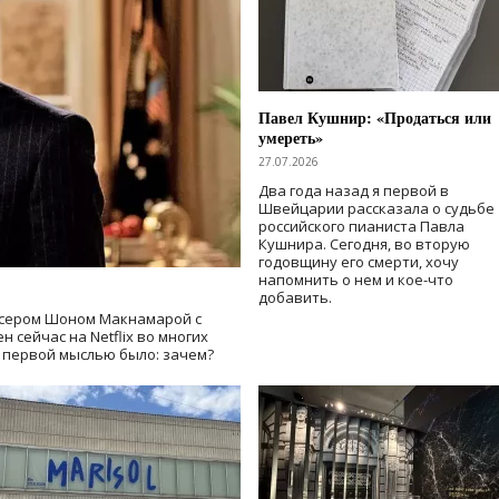
Павел Кушнир: «Продаться или
умереть»
27.07.2026
Два года назад я первой в
Швейцарии рассказала о судьбе
российского пианиста Павла
Кушнира. Сегодня, во вторую
годовщину его смерти, хочу
напомнить о нем и кое-что
добавить.
сером Шоном Макнамарой с
 сейчас на Netflix во многих
й первой мыслью было: зачем?