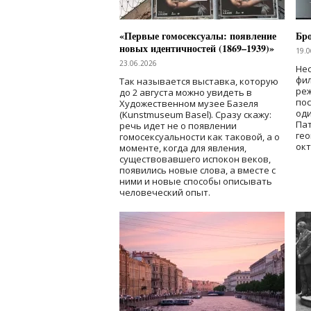
«Первые гомосексуалы: появление
Бр
новых идентичностей (1869–1939)»
19.0
23.06.2026
Нес
фи
Так называется выставка, которую
реж
до 2 августа можно увидеть в
по
Художественном музее Базеля
од
(Kunstmuseum Basel). Сразу скажу:
Пат
речь идет не о появлении
гео
гомосексуальности как таковой, а о
окт
моменте, когда для явления,
существовавшего испокон веков,
появились новые слова, а вместе с
ними и новые способы описывать
человеческий опыт.