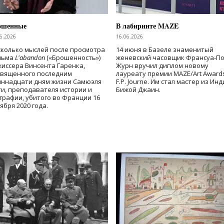
ошенные
В лабиринте MAZE
6.2026
16.06.2026
колько мыслей после просмотра
14 июня в Базеле знаменитый
льма
L'abandon
(«Брошенность»)
женевский часовщик Франсуа-П
иссера Винсента Гаренка,
Журн вручил диплом новому
священного последним
лауреату премии MAZE/Art Award
иннадцати дням жизни Самюэля
F.P. Journe. Им стал мастер из Ин
и, преподавателя истории и
Бижой Джаин.
графии, убитого во Франции 16
ября 2020 года.