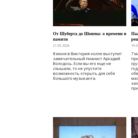
От Шуберта до Шопена: о времени и
Паа
памяти
ре
21.05.2026
19.0
8 июня в Виктория-холле выступит
7 м
замечательный пианист Аркадий
при
Володось. Если вы его еще не
гру
слышали, то не упустите
го
возможность открыть для себя
об
большого музыканта.
мас
зах
при