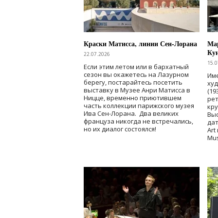
Краски Матисса, линии Сен-Лорана
Мар
Ку
22.07.2026
15.0
Если этим летом или в бархатный
сезон вы окажетесь на Лазурном
Име
берегу, постарайтесь посетить
ху
выставку в Музее Анри Матисса в
(19
Ницце, временно приютившем
рет
часть коллекции парижского музея
кр
Ива Сен-Лорана. Два великих
Выс
француза никогда не встречались,
дат
но их диалог состоялся!
Art
Mu