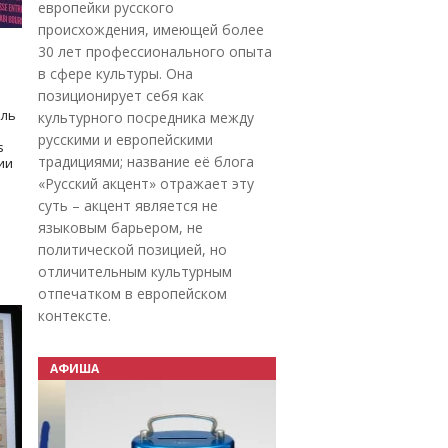
европейки русского
происхождения, имеющей более
30 лет профессионального опыта
в сфере культуры. Она
позиционирует себя как
оль
культурного посредника между
русскими и европейскими
s
традициями; название её блога
дии
«Русский акцент» отражает эту
суть – акцент является не
языковым барьером, не
политической позицией, но
отличительным культурным
отпечатком в европейском
контексте.
АФИША