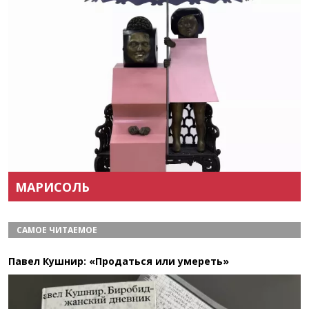
Назад
Вперёд
МАРИСОЛЬ
САМОЕ ЧИТАЕМОЕ
Павел Кушнир: «Продаться или умереть»