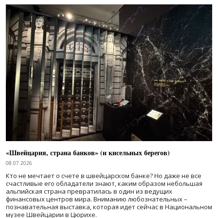
«Швейцария, страна банков» (и кисельных берегов)
08.07.2026
Кто не мечтает о счете в швейцарском банке? Но даже не все
счастливые его обладатели знают, каким образом небольшая
альпийская страна превратилась в один из ведущих
финансовых центров мира. Вниманию любознательных –
познавательная выставка, которая идет сейчас в Национальном
музее Швейцарии в Цюрихе.