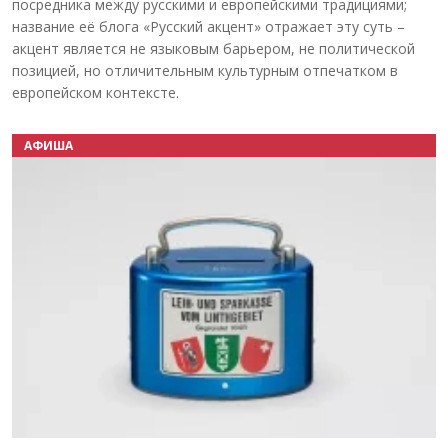
посредника между русскими и европейскими традициями;
название её блога «Русский акцент» отражает эту суть –
акцент является не языковым барьером, не политической
позицией, но отличительным культурным отпечатком в
европейском контексте.
АФИША
Назад
Вперёд