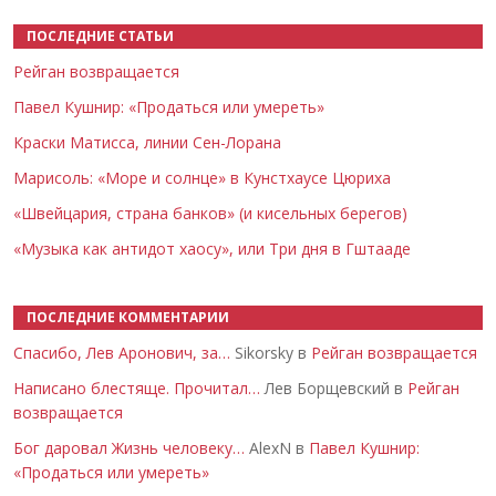
ПОСЛЕДНИЕ СТАТЬИ
Рейган возвращается
Павел Кушнир: «Продаться или умереть»
Краски Матисса, линии Сен-Лорана
Марисоль: «Море и солнце» в Кунстхаусе Цюриха
«Швейцария, страна банков» (и кисельных берегов)
«Музыка как антидот хаосу», или Три дня в Гштааде
ПОСЛЕДНИЕ КОММЕНТАРИИ
Спасибо, Лев Аронович, за…
Sikorsky в
Рейган возвращается
Написано блестяще. Прочитал…
Лев Борщевский в
Рейган
возвращается
Бог даровал Жизнь человеку…
AlexN в
Павел Кушнир:
«Продаться или умереть»