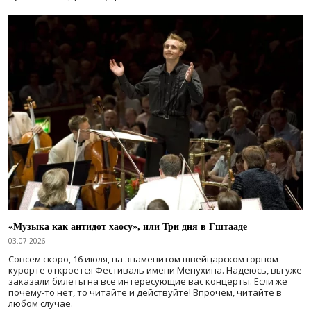
«Музыка как антидот хаосу», или Три дня в Гштааде
03.07.2026
Совсем скоро, 16 июля, на знаменитом швейцарском горном
курорте откроется Фестиваль имени Менухина. Надеюсь, вы уже
заказали билеты на все интересующие вас концерты. Если же
почему-то нет, то читайте и действуйте! Впрочем, читайте в
любом случае.