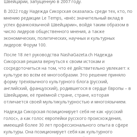
Швейцарии, запущенную в 2007 году.
В 2022 году Надежда Сикорская оказалась среди тех, кто, по
мнению редакции Le Temps, «внёс значительный вклад в
успех франкоязычной Швейцарии», войдя таким образом в
число лидеров общественного мнения, а также
экономических, политических, научных и культурных
лидеров: Форум 100.
После 18 лет руководства NashaGazeta.ch Надежда
Сикорская решила вернуться к своим истокам и
сосредоточиться на том, что её действительно увлекает: к
культуре во всём её многообразии. Это решение приняло
форму трёхязычного культурного блога (русский,
английский, французский), родившегося в сердце Европы – в
Швейцарии, её приёмной стране, стране, которая
отличается своей мультикультурностью и многоязычием.
Надежда Сикорская позиционирует себя не как «русский
голос», а как голос европейки русского происхождения,
имеющей более 30 лет профессионального опыта в сфере
культуры. Она позиционирует себя как культурного