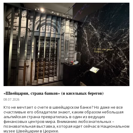
«Швейцария, страна банков» (и кисельных берегов)
08.07.2026
Кто не мечтает о счете в швейцарском банке? Но даже не все
счастливые его обладатели знают, каким образом небольшая
альпийская страна превратилась в один из ведущих
финансовых центров мира. Вниманию любознательных –
познавательная выставка, которая идет сейчас в Национальном
музее Швейцарии в Цюрихе.