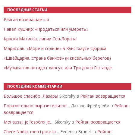
ПОСЛЕДНИЕ СТАТЬИ
Рейган возвращается
Павел Кушнир: «Продаться или умереть»
Краски Матисса, линии Сен-Лорана
Марисоль: «Море и солнце» в Кунстхаусе Цюриха
«Швейцария, страна банков» (и кисельных берегов)
«Музыка как антидот хаосу», или Три дня в Гштааде
ПОСЛЕДНИЕ КОММЕНТАРИИ
Большое спасибо, Лазарь!
Sikorsky в
Рейган возвращается
Поразительно выразительное…
Лазарь Фрейдгейм в
Рейган
возвращается
Moi aussi, je l’espère! Je…
Sikorsky в
Рейган возвращается
Chère Nadia, merci pour la…
Federica Brunelli в
Рейган