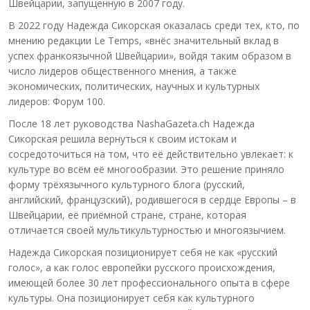
Швейцарии, запущенную в 2007 году.
В 2022 году Надежда Сикорская оказалась среди тех, кто, по
мнению редакции Le Temps, «внёс значительный вклад в
успех франкоязычной Швейцарии», войдя таким образом в
число лидеров общественного мнения, а также
экономических, политических, научных и культурных
лидеров: Форум 100.
После 18 лет руководства NashaGazeta.ch Надежда
Сикорская решила вернуться к своим истокам и
сосредоточиться на том, что её действительно увлекает: к
культуре во всём её многообразии. Это решение приняло
форму трёхязычного культурного блога (русский,
английский, французский), родившегося в сердце Европы – в
Швейцарии, её приёмной стране, стране, которая
отличается своей мультикультурностью и многоязычием.
Надежда Сикорская позиционирует себя не как «русский
голос», а как голос европейки русского происхождения,
имеющей более 30 лет профессионального опыта в сфере
культуры. Она позиционирует себя как культурного