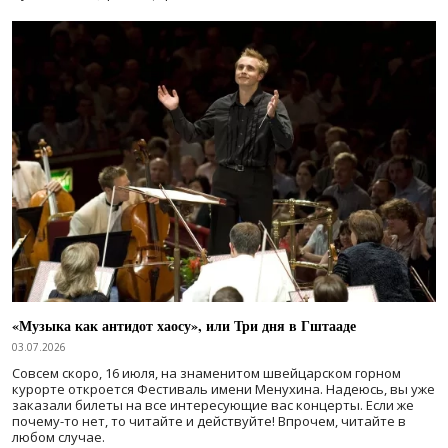
«Музыка как антидот хаосу», или Три дня в Гштааде
03.07.2026
Совсем скоро, 16 июля, на знаменитом швейцарском горном
курорте откроется Фестиваль имени Менухина. Надеюсь, вы уже
заказали билеты на все интересующие вас концерты. Если же
почему-то нет, то читайте и действуйте! Впрочем, читайте в
любом случае.