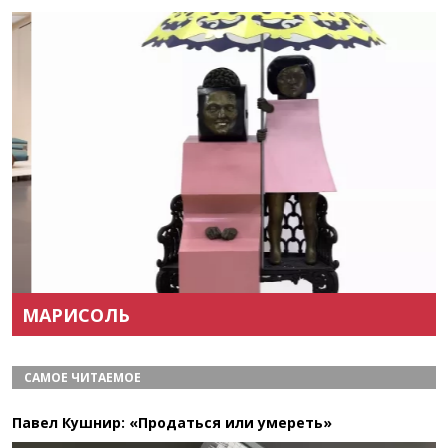
Назад
Вперёд
МАРИСОЛЬ
САМОЕ ЧИТАЕМОЕ
Павел Кушнир: «Продаться или умереть»