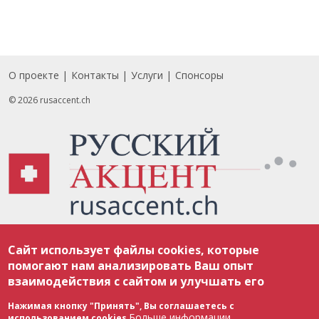
О проекте
Контакты
Услуги
Спонсоры
Footer
© 2026 rusaccent.ch
Все материалы, размещенные на веб-сайте rusaccent.ch, охраняются в
Сайт использует файлы cookies, которые
соответствии с законодательством Швейцарии об авторском праве и
международными соглашениями. Полное или частичное использование
помогают нам анализировать Ваш опыт
материалов возможно только с разрешения редакции. В случае полного
взаимодействия с сайтом и улучшать его
или частичного воспроизведения материалов сайта rusaccent.ch,
ОБЯЗАТЕЛЬНА АКТИВНАЯ ГИПЕРССЫЛКА на конкретный заимствованный
текст. Фотоизображения, размещенные редакцией rusaccent.ch, являются
Нажимая кнопку "Принять", Вы соглашаетесь с
ее исключительной собственностью. Полное или частичное
Больше информации
использованием cookies