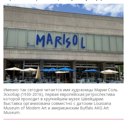
Именно так сегодня читается имя художницы Марии Соль
Эскобар (1930-2016), первая европейская ретроспектива
которой проходит в крупнейшем музее Швейцарии.
Выставка организована совместно с датским Louisiana
Museum of Modern Art и американским Buffalo AKG Art
Museum.