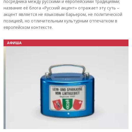
посредника между русскими и европейскими традициями;
название её блога «Русский акцент» отражает эту суть –
акцент является не языковым барьером, не политической
позицией, но отличительным культурным отпечатком в
европейском контексте.
АФИША
Назад
Вперёд