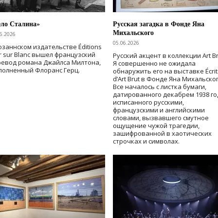
ело Сталина»
Русская загадка в Фонде Яна
Михальского
6.2026
05.06.2026
озаннском издательстве Éditions
r sur Blanc вышел французский
Русский акцент в коллекции Art Br
ревод романа Джайлса Милтона,
Я совершенно не ожидала
полненный Флоранс Герц.
обнаружить его на выставке Écrit
d’Art Brut в Фонде Яна Михальског
Все началось с листка бумаги,
датированного декабрем 1938 го
исписанного русскими,
французскими и английскими
словами, вызвавшего смутное
ощущение чужой трагедии,
зашифрованной в хаотических
строчках и символах.