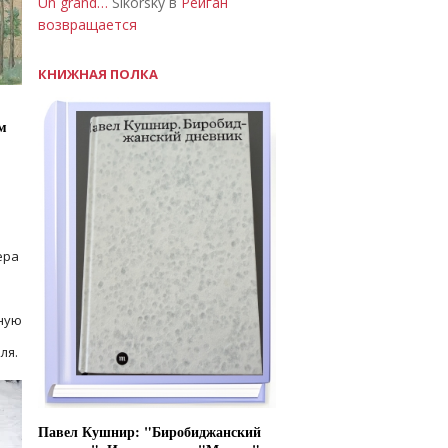
Un grand…
Sikorsky в
Рейган
возвращается
КНИЖНАЯ ПОЛКА
м
ера
ную
ля.
Павел Кушнир: "Биробиджанский