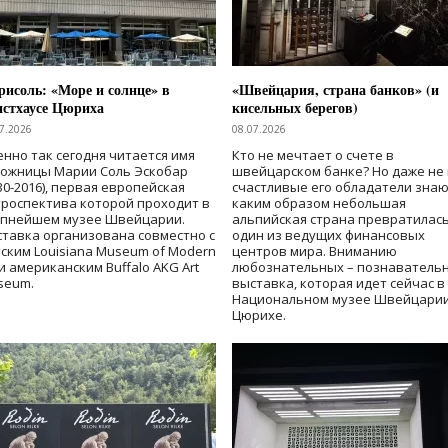
исоль: «Море и солнце» в
«Швейцария, страна банков» (и
нстхаусе Цюриха
кисельных берегов)
7.2026
08.07.2026
нно так сегодня читается имя
Кто не мечтает о счете в
дожницы Марии Соль Эскобар
швейцарском банке? Но даже не 
30-2016), первая европейская
счастливые его обладатели знаю
роспектива которой проходит в
каким образом небольшая
упнейшем музее Швейцарии.
альпийская страна превратилась
тавка организована совместно с
один из ведущих финансовых
ским Louisiana Museum of Modern
центров мира. Вниманию
 и американским Buffalo AKG Art
любознательных – познаватель
seum.
выставка, которая идет сейчас в
Национальном музее Швейцарии
Цюрихе.