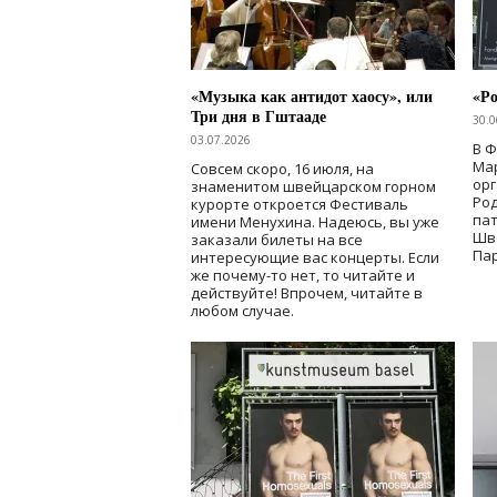
«Музыка как антидот хаосу», или
«Ро
Три дня в Гштааде
30.0
03.07.2026
В 
Мар
Совсем скоро, 16 июля, на
ор
знаменитом швейцарском горном
Ро
курорте откроется Фестиваль
па
имени Менухина. Надеюсь, вы уже
Шв
заказали билеты на все
Пар
интересующие вас концерты. Если
же почему-то нет, то читайте и
действуйте! Впрочем, читайте в
любом случае.