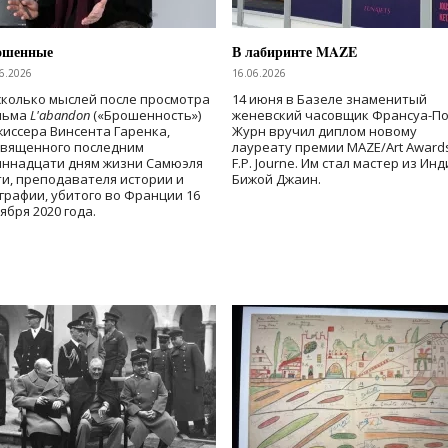
ошенные
В лабиринте MAZE
6.2026
16.06.2026
колько мыслей после просмотра
14 июня в Базеле знаменитый
льма
L'abandon
(«Брошенность»)
женевский часовщик Франсуа-П
иссера Винсента Гаренка,
Журн вручил диплом новому
священного последним
лауреату премии MAZE/Art Award
иннадцати дням жизни Самюэля
F.P. Journe. Им стал мастер из Ин
и, преподавателя истории и
Бижой Джаин.
графии, убитого во Франции 16
ября 2020 года.