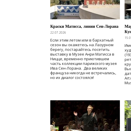
Краски Матисса, линии Сен-Лорана
Мар
Ку
22.07.2026
15.0
Если этим летом или в бархатный
сезон вы окажетесь на Лазурном
Име
берегу, постарайтесь посетить
ху
выставку в Музее Анри Матисса в
(19
Ницце, временно приютившем
рет
часть коллекции парижского музея
кр
Ива Сен-Лорана. Два великих
Выс
француза никогда не встречались,
дат
но их диалог состоялся!
Art
Mu