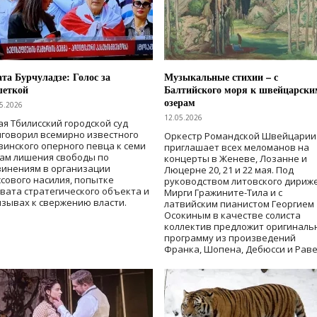
та Бурчуладзе: Голос за
Музыкальные стихии – с
шеткой
Балтийского моря к швейцарски
озерам
5.2026
12.05.2026
ая Тбилисский городской суд
говорил всемирно известного
Оркестр Романдской Швейцарии
зинского оперного певца к семи
приглашает всех меломанов на
дам лишения свободы
по
концерты в Женеве, Лозанне и
винениям в организации
Люцерне 20, 21 и 22 мая. Под
сового насилия, попытке
руководством литовского дириж
вата стратегического объекта и
Мирги Гражините-Тила и с
зывах к свержению власти
.
латвийским пианистом Георгием
Осокиным в качестве солиста
коллектив предложит оригиналь
программу из произведений
Франка, Шопена, Дебюсси и Раве