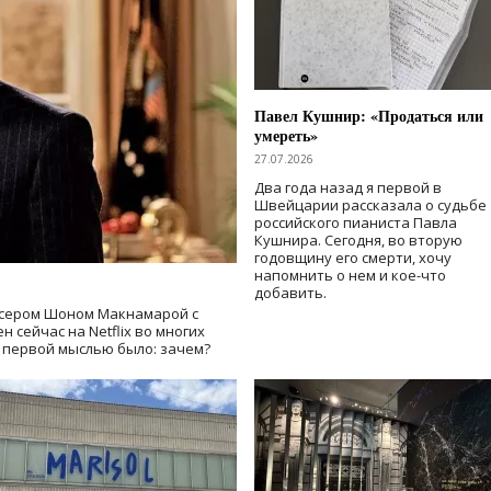
Павел Кушнир: «Продаться или
умереть»
27.07.2026
Два года назад я первой в
Швейцарии рассказала о судьбе
российского пианиста Павла
Кушнира. Сегодня, во вторую
годовщину его смерти, хочу
напомнить о нем и кое-что
добавить.
сером Шоном Макнамарой с
 сейчас на Netflix во многих
й первой мыслью было: зачем?