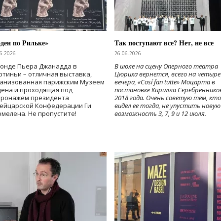
ден по Рильке»
Так поступают все? Нет, не все
6.2026
26.06.2026
Фонде Пьера Джанадда в
В июле на сцену Оперного театра
тиньи – отличная выставка,
Цюриха вернется, всего на четыре
ганизованная парижским Музеем
вечера, «Cosí fan tutte» Моцарта в
дена и проходящая под
постановке Кирилла Серебреннико
тронажем президента
2018 года. Очень советую тем, кто
ейцарской Конфедерации Ги
видел ее тогда, не упустить новую
мелена. Не пропустите!
возможность 3, 7, 9 и 12 июля.