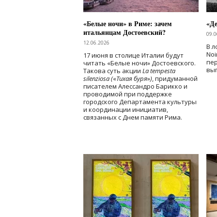
«Белые ночи» в Риме: зачем
«Д
итальянцам Достоевский?
09.0
12.06.2026
В л
Noi
17 июня в столице Италии будут
пе
читать «Белые ночи» Достоевского.
вы
Такова суть акции
La tempesta
silenziosa (
«
Тихая буря
»
)
, придуманной
писателем Алессандро Барикко и
проводимой при поддержке
городского Департамента культуры
и координации инициатив,
связанных с Днем памяти Рима.