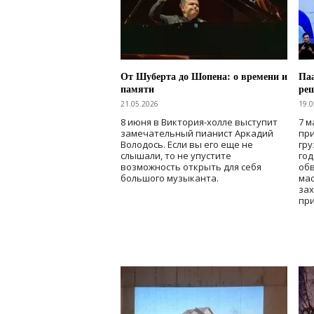
От Шуберта до Шопена: о времени и
Паа
памяти
ре
21.05.2026
19.0
8 июня в Виктория-холле выступит
7 м
замечательный пианист Аркадий
при
Володось. Если вы его еще не
гру
слышали, то не упустите
го
возможность открыть для себя
об
большого музыканта.
мас
зах
при