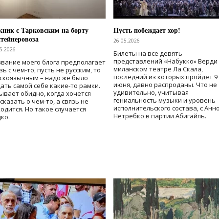
ник с Тарковским на борту
Пусть побеждает хор!
тейнеровоза
26.05.2026
5.2026
Билеты на все девять
представлений «Набукко» Верди
вание моего блога предполагает
миланском театре Ла Скала,
зь с чем-то, пусть не русским, то
последний из которых пройдет 9
скоязычным – надо же было
июня, давно распроданы. Что не
ать самой себе какие-то рамки.
удивительно, учитывая
ывает обидно, когда хочется
гениальность музыки и уровень
сказать о чем-то, а связь не
исполнительского состава, с Анн
одится. Но такое случается
Нетребко в партии Абигайль.
ко.