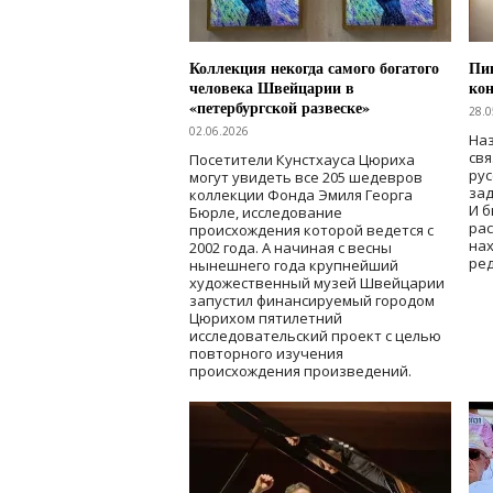
Коллекция некогда самого богатого
Пик
человека Швейцарии в
кон
«петербургской развеске»
28.0
02.06.2026
Наз
свя
Посетители Кунстхауса Цюриха
рус
могут увидеть все 205 шедевров
зад
коллекции Фонда Эмиля Георга
И б
Бюрле, исследование
рас
происхождения которой ведется с
нах
2002 года. А начиная с весны
ред
нынешнего года крупнейший
художественный музей Швейцарии
запустил финансируемый городом
Цюрихом пятилетний
исследовательский проект с целью
повторного изучения
происхождения произведений.