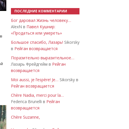
ПОСЛЕДНИЕ КОММЕНТАРИИ
Бог даровал Жизнь человеку…
AlexN в
Павел Кушнир:
«Продаться или умереть»
 в
Большое спасибо, Лазарь!
Sikorsky
в
Рейган возвращается
Поразительно выразительное…
ой
Лазарь Фрейдгейм в
Рейган
возвращается
Moi aussi, je l’espère! Je…
Sikorsky в
Рейган возвращается
Chère Nadia, merci pour la…
Federica Brunelli в
Рейган
возвращается
Chère Suzanne,