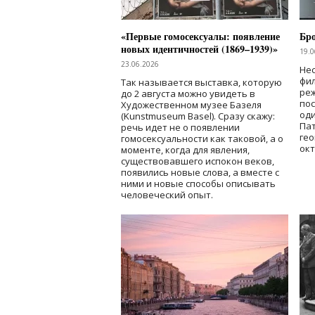
«Первые гомосексуалы: появление
Бр
новых идентичностей (1869–1939)»
19.0
23.06.2026
Нес
фи
Так называется выставка, которую
реж
до 2 августа можно увидеть в
по
Художественном музее Базеля
од
(Kunstmuseum Basel). Сразу скажу:
Пат
речь идет не о появлении
гео
гомосексуальности как таковой, а о
окт
моменте, когда для явления,
существовавшего испокон веков,
появились новые слова, а вместе с
ними и новые способы описывать
человеческий опыт.