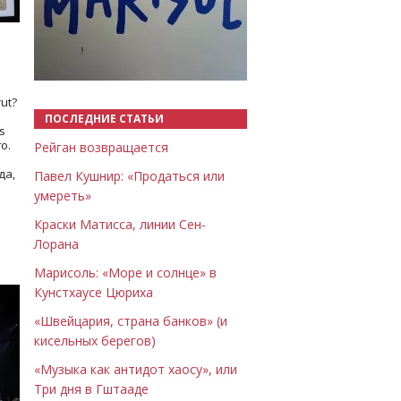
Назад
Вперёд
ut?
ПОСЛЕДНИЕ СТАТЬИ
s
о.
Рейган возвращается
да,
Павел Кушнир: «Продаться или
умереть»
Краски Матисса, линии Сен-
Лорана
Марисоль: «Море и солнце» в
Кунстхаусе Цюриха
«Швейцария, страна банков» (и
кисельных берегов)
«Музыка как антидот хаосу», или
Три дня в Гштааде