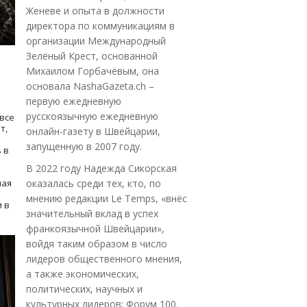
Женеве и опыта в должности
директора по коммуникациям в
организации Международный
Зелёный Крест, основанной
Михаилом Горбачёвым, она
основала NashaGazeta.ch –
первую ежедневную
русскоязычную ежедневную
все
т,
онлайн-газету в Швейцарии,
запущенную в 2007 году.
 в
В 2022 году Надежда Сикорская
ная
оказалась среди тех, кто, по
мнению редакции Le Temps, «внёс
 в
значительный вклад в успех
франкоязычной Швейцарии»,
войдя таким образом в число
лидеров общественного мнения,
а также экономических,
политических, научных и
культурных лидеров: Форум 100.