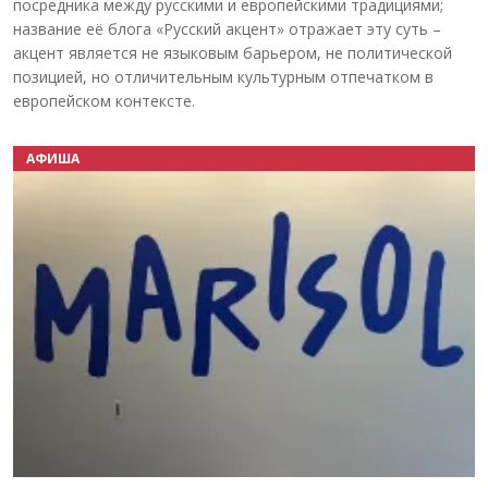
посредника между русскими и европейскими традициями;
название её блога «Русский акцент» отражает эту суть –
акцент является не языковым барьером, не политической
позицией, но отличительным культурным отпечатком в
европейском контексте.
АФИША
Назад
Вперёд