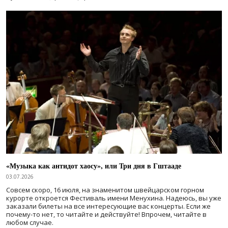
«Музыка как антидот хаосу», или Три дня в Гштааде
03.07.2026
Совсем скоро, 16 июля, на знаменитом швейцарском горном
курорте откроется Фестиваль имени Менухина. Надеюсь, вы уже
заказали билеты на все интересующие вас концерты. Если же
почему-то нет, то читайте и действуйте! Впрочем, читайте в
любом случае.