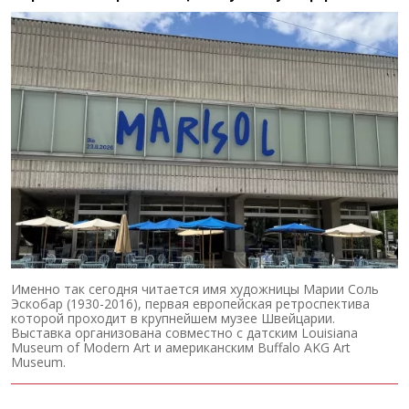
Именно так сегодня читается имя художницы Марии Соль
Эскобар (1930-2016), первая европейская ретроспектива
которой проходит в крупнейшем музее Швейцарии.
Выставка организована совместно с датским Louisiana
Museum of Modern Art и американским Buffalo AKG Art
Museum.