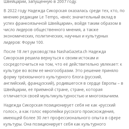
Швейцарии, запущенную в 2007 году.
В 2022 году Надежда Сикорская оказалась среди тех, кто, по
мнению редакции Le Temps, «внёс значительный вклад в
успех франкоязычной Швейцарии», войдя таким образом в
число лидеров общественного мнения, а также
экономических, политических, научных и культурных
лидеров: Форум 100.
После 18 лет руководства NashaGazeta.ch Надежда
Сикорская решила вернуться к своим истокам и
сосредоточиться на том, что её действительно увлекает: к
культуре во всём её многообразии. Это решение приняло
форму трёхязычного культурного блога (русский,
английский, французский), родившегося в сердце Европы – в
Швейцарии, её приёмной стране, стране, которая
отличается своей мультикультурностью и многоязычием.
Надежда Сикорская позиционирует себя не как «русский
голос», а как голос европейки русского происхождения,
имеющей более 30 лет профессионального опыта в сфере
культуры. Она позиционирует себя как культурного