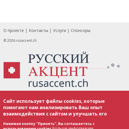
О проекте
Контакты
Услуги
Спонсоры
Footer
© 2026 rusaccent.ch
Все материалы, размещенные на веб-сайте rusaccent.ch, охраняются в
Сайт использует файлы cookies, которые
соответствии с законодательством Швейцарии об авторском праве и
международными соглашениями. Полное или частичное использование
помогают нам анализировать Ваш опыт
материалов возможно только с разрешения редакции. В случае полного
взаимодействия с сайтом и улучшать его
или частичного воспроизведения материалов сайта rusaccent.ch,
ОБЯЗАТЕЛЬНА АКТИВНАЯ ГИПЕРССЫЛКА на конкретный заимствованный
текст. Фотоизображения, размещенные редакцией rusaccent.ch, являются
Нажимая кнопку "Принять", Вы соглашаетесь с
ее исключительной собственностью. Полное или частичное
Больше информации
использованием cookies