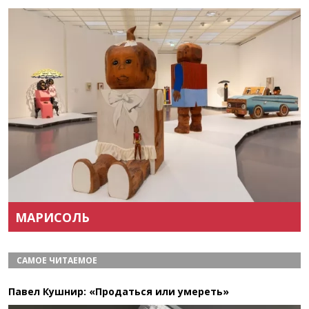
Назад
Вперёд
МАРИСОЛЬ
САМОЕ ЧИТАЕМОЕ
Павел Кушнир: «Продаться или умереть»