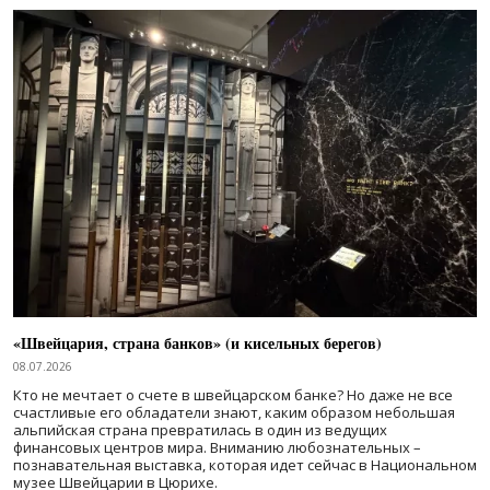
«Швейцария, страна банков» (и кисельных берегов)
08.07.2026
Кто не мечтает о счете в швейцарском банке? Но даже не все
счастливые его обладатели знают, каким образом небольшая
альпийская страна превратилась в один из ведущих
финансовых центров мира. Вниманию любознательных –
познавательная выставка, которая идет сейчас в Национальном
музее Швейцарии в Цюрихе.