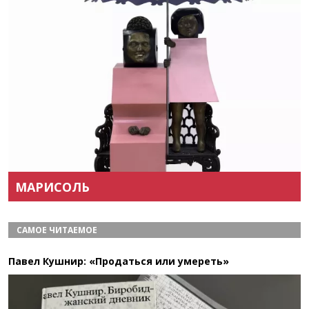
Назад
Вперёд
МАРИСОЛЬ
САМОЕ ЧИТАЕМОЕ
Павел Кушнир: «Продаться или умереть»