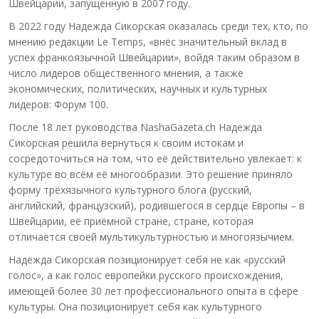
Швейцарии, запущенную в 2007 году.
В 2022 году Надежда Сикорская оказалась среди тех, кто, по
мнению редакции Le Temps, «внёс значительный вклад в
успех франкоязычной Швейцарии», войдя таким образом в
число лидеров общественного мнения, а также
экономических, политических, научных и культурных
лидеров: Форум 100.
После 18 лет руководства NashaGazeta.ch Надежда
Сикорская решила вернуться к своим истокам и
сосредоточиться на том, что её действительно увлекает: к
культуре во всём её многообразии. Это решение приняло
форму трёхязычного культурного блога (русский,
английский, французский), родившегося в сердце Европы – в
Швейцарии, её приёмной стране, стране, которая
отличается своей мультикультурностью и многоязычием.
Надежда Сикорская позиционирует себя не как «русский
голос», а как голос европейки русского происхождения,
имеющей более 30 лет профессионального опыта в сфере
культуры. Она позиционирует себя как культурного