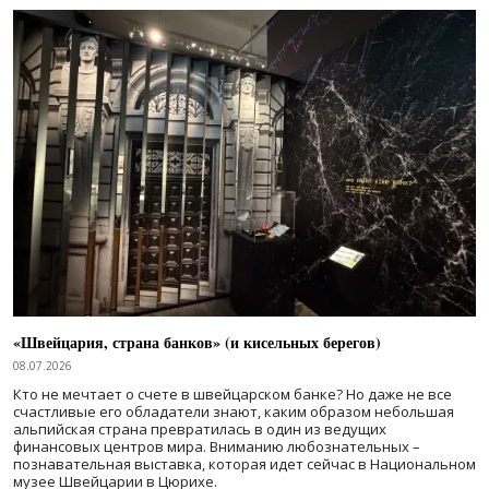
«Швейцария, страна банков» (и кисельных берегов)
08.07.2026
Кто не мечтает о счете в швейцарском банке? Но даже не все
счастливые его обладатели знают, каким образом небольшая
альпийская страна превратилась в один из ведущих
финансовых центров мира. Вниманию любознательных –
познавательная выставка, которая идет сейчас в Национальном
музее Швейцарии в Цюрихе.