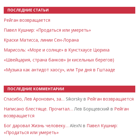
ПОСЛЕДНИЕ СТАТЬИ
Рейган возвращается
Павел Кушнир: «Продаться или умереть»
Краски Матисса, линии Сен-Лорана
Марисоль: «Море и солнце» в Кунстхаусе Цюриха
«Швейцария, страна банков» (и кисельных берегов)
«Музыка как антидот хаосу», или Три дня в Гштааде
ПОСЛЕДНИЕ КОММЕНТАРИИ
Спасибо, Лев Аронович, за…
Sikorsky в
Рейган возвращается
Написано блестяще. Прочитал…
Лев Борщевский в
Рейган
возвращается
Бог даровал Жизнь человеку…
AlexN в
Павел Кушнир:
«Продаться или умереть»