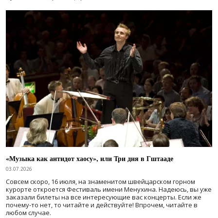
«Музыка как антидот хаосу», или Три дня в Гштааде
03.07.2026
Совсем скоро, 16 июля, на знаменитом швейцарском горном
курорте откроется Фестиваль имени Менухина. Надеюсь, вы уже
заказали билеты на все интересующие вас концерты. Если же
почему-то нет, то читайте и действуйте! Впрочем, читайте в
любом случае.