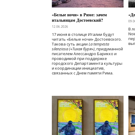
«Белые ночи» в Риме: зачем
«Д
итальянцам Достоевский?
09.0
12.06.2026
В л
Noi
17 июня в столице Италии будут
пе
читать «Белые ночи» Достоевского.
вы
Такова суть акции
La tempesta
silenziosa (
«
Тихая буря
»
)
, придуманной
писателем Алессандро Барикко и
проводимой при поддержке
городского Департамента культуры
и координации инициатив,
связанных с Днем памяти Рима.