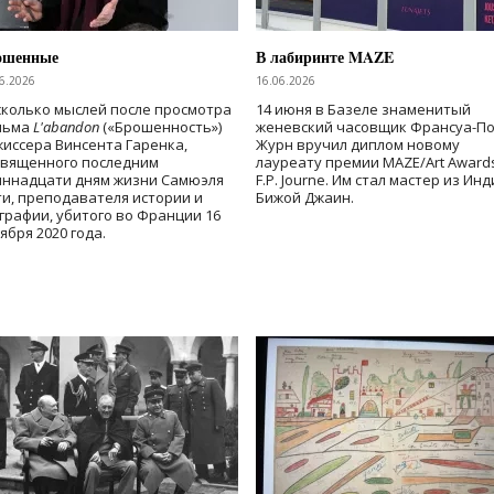
ошенные
В лабиринте MAZE
6.2026
16.06.2026
колько мыслей после просмотра
14 июня в Базеле знаменитый
льма
L'abandon
(«Брошенность»)
женевский часовщик Франсуа-П
иссера Винсента Гаренка,
Журн вручил диплом новому
священного последним
лауреату премии MAZE/Art Award
иннадцати дням жизни Самюэля
F.P. Journe. Им стал мастер из Ин
и, преподавателя истории и
Бижой Джаин.
графии, убитого во Франции 16
ября 2020 года.