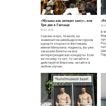
«Музыка как антидот хаосу», или
«Ро
Три дня в Гштааде
30.0
03.07.2026
В 
Мар
Совсем скоро, 16 июля, на
ор
знаменитом швейцарском горном
Ро
курорте откроется Фестиваль
па
имени Менухина. Надеюсь, вы уже
Шв
заказали билеты на все
Пар
интересующие вас концерты. Если
же почему-то нет, то читайте и
действуйте! Впрочем, читайте в
любом случае.