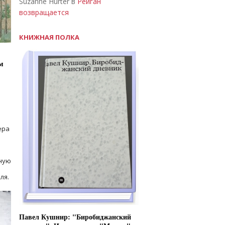
Suzanne Hurter в
Рейган
возвращается
КНИЖНАЯ ПОЛКА
м
ера
ную
ля.
Павел Кушнир: "Биробиджанский