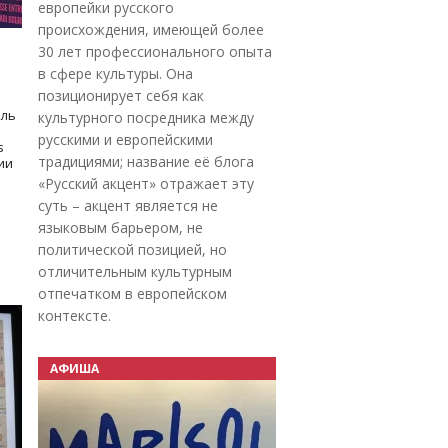
европейки русского
происхождения, имеющей более
30 лет профессионального опыта
в сфере культуры. Она
позиционирует себя как
оль
культурного посредника между
русскими и европейскими
s
традициями; название её блога
дии
«Русский акцент» отражает эту
суть – акцент является не
языковым барьером, не
политической позицией, но
отличительным культурным
отпечатком в европейском
контексте.
АФИША