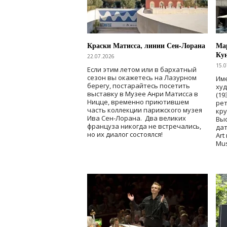
Краски Матисса, линии Сен-Лорана
Мар
Ку
22.07.2026
15.0
Если этим летом или в бархатный
сезон вы окажетесь на Лазурном
Име
берегу, постарайтесь посетить
ху
выставку в Музее Анри Матисса в
(19
Ницце, временно приютившем
рет
часть коллекции парижского музея
кр
Ива Сен-Лорана. Два великих
Выс
француза никогда не встречались,
дат
но их диалог состоялся!
Art
Mu