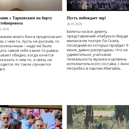
ник с Тарковским на борту
Пусть побеждает хор!
тейнеровоза
26.05.2026
5.2026
Билеты на все девять
представлений «Набукко» Верди
вание моего блога предполагает
миланском театре Ла Скала,
зь с чем-то, пусть не русским, то
последний из которых пройдет 9
скоязычным – надо же было
июня, давно распроданы. Что не
ать самой себе какие-то рамки.
удивительно, учитывая
ывает обидно, когда хочется
гениальность музыки и уровень
сказать о чем-то, а связь не
исполнительского состава, с Анн
одится. Но такое случается
Нетребко в партии Абигайль.
ко.