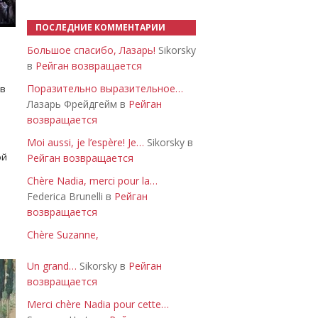
ПОСЛЕДНИЕ КОММЕНТАРИИ
Большое спасибо, Лазарь!
Sikorsky
в
Рейган возвращается
Поразительно выразительное…
 в
Лазарь Фрейдгейм в
Рейган
возвращается
Moi aussi, je l’espère! Je…
Sikorsky в
ой
Рейган возвращается
Chère Nadia, merci pour la…
Federica Brunelli в
Рейган
возвращается
Chère Suzanne,
Un grand…
Sikorsky в
Рейган
возвращается
Merci chère Nadia pour cette…