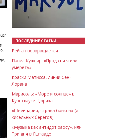
Назад
Вперёд
ut?
ПОСЛЕДНИЕ СТАТЬИ
s
о.
Рейган возвращается
да,
Павел Кушнир: «Продаться или
умереть»
Краски Матисса, линии Сен-
Лорана
Марисоль: «Море и солнце» в
Кунстхаусе Цюриха
«Швейцария, страна банков» (и
кисельных берегов)
«Музыка как антидот хаосу», или
Три дня в Гштааде