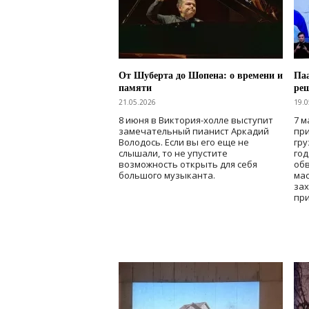
От Шуберта до Шопена: о времени и
Паа
памяти
ре
21.05.2026
19.0
8 июня в Виктория-холле выступит
7 м
замечательный пианист Аркадий
при
Володось. Если вы его еще не
гру
слышали, то не упустите
го
возможность открыть для себя
об
большого музыканта.
мас
зах
при