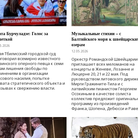
та Бурчуладзе: Голос за
Музыкальные стихии – с
шеткой
Балтийского моря к швейцарски
озерам
5.2026
12.05.2026
ая Тбилисский городской суд
говорил всемирно известного
Оркестр Романдской Швейцарии
зинского оперного певца к семи
приглашает всех меломанов на
дам лишения свободы
по
концерты в Женеве, Лозанне и
винениям в организации
Люцерне 20, 21 и 22 мая. Под
сового насилия, попытке
руководством литовского дириж
вата стратегического объекта и
Мирги Гражините-Тила и с
зывах к свержению власти
.
латвийским пианистом Георгием
Осокиным в качестве солиста
коллектив предложит оригиналь
программу из произведений
Франка, Шопена, Дебюсси и Раве