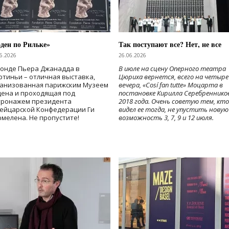
ден по Рильке»
Так поступают все? Нет, не все
6.2026
26.06.2026
Фонде Пьера Джанадда в
В июле на сцену Оперного театра
тиньи – отличная выставка,
Цюриха вернется, всего на четыре
ганизованная парижским Музеем
вечера, «Cosí fan tutte» Моцарта в
дена и проходящая под
постановке Кирилла Серебреннико
тронажем президента
2018 года. Очень советую тем, кто
ейцарской Конфедерации Ги
видел ее тогда, не упустить новую
мелена. Не пропустите!
возможность 3, 7, 9 и 12 июля.