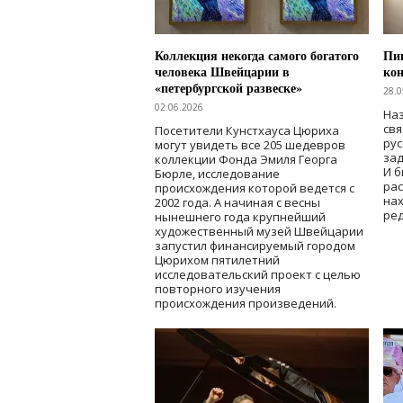
Коллекция некогда самого богатого
Пик
человека Швейцарии в
кон
«петербургской развеске»
28.0
02.06.2026
Наз
свя
Посетители Кунстхауса Цюриха
рус
могут увидеть все 205 шедевров
зад
коллекции Фонда Эмиля Георга
И б
Бюрле, исследование
рас
происхождения которой ведется с
нах
2002 года. А начиная с весны
ред
нынешнего года крупнейший
художественный музей Швейцарии
запустил финансируемый городом
Цюрихом пятилетний
исследовательский проект с целью
повторного изучения
происхождения произведений.