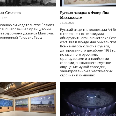
ело Сталина»
Русская загадка в Фонде Яна
Михальского
6.2026
05.06.2026
озаннском издательстве Éditions
r sur Blanc вышел французский
Русский акцент в коллекции Art Br
ревод романа Джайлса Милтона,
Я совершенно не ожидала
полненный Флоранс Герц.
обнаружить его на выставке Écrit
d’Art Brut в Фонде Яна Михальског
Все началось с листка бумаги,
датированного декабрем 1938 го
исписанного русскими,
французскими и английскими
словами, вызвавшего смутное
ощущение чужой трагедии,
зашифрованной в хаотических
строчках и символах.