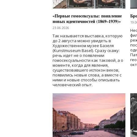
«Первые гомосексуалы: появление
Бр
новых идентичностей (1869–1939)»
19.0
23.06.2026
Нес
фи
Так называется выставка, которую
реж
до 2 августа можно увидеть в
по
Художественном музее Базеля
од
(Kunstmuseum Basel). Сразу скажу:
Пат
речь идет не о появлении
гео
гомосексуальности как таковой, а о
окт
моменте, когда для явления,
существовавшего испокон веков,
появились новые слова, а вместе с
ними и новые способы описывать
человеческий опыт.