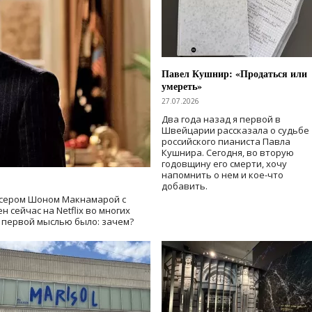
Павел Кушнир: «Продаться или
умереть»
27.07.2026
Два года назад я первой в
Швейцарии рассказала о судьбе
российского пианиста Павла
Кушнира. Сегодня, во вторую
годовщину его смерти, хочу
напомнить о нем и кое-что
добавить.
сером Шоном Макнамарой с
 сейчас на Netflix во многих
й первой мыслью было: зачем?