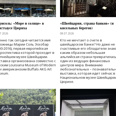
исоль: «Море и солнце» в
«Швейцария, страна банков» (и
нстхаусе Цюриха
кисельных берегов)
7.2026
08.07.2026
нно так сегодня читается имя
Кто не мечтает о счете в
дожницы Марии Соль Эскобар
швейцарском банке? Но даже не 
30-2016), первая европейская
счастливые его обладатели знаю
роспектива которой проходит в
каким образом небольшая
упнейшем музее Швейцарии.
альпийская страна превратилась
тавка организована совместно с
один из ведущих финансовых
ским Louisiana Museum of Modern
центров мира. Вниманию
 и американским Buffalo AKG Art
любознательных – познаватель
seum.
выставка, которая идет сейчас в
Национальном музее Швейцарии
Цюрихе.