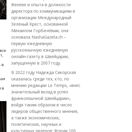
Женеве и опыта в должности
директора по коммуникациям в
организации Международный
Зелёный Крест, основанной
Михаилом Горбачёвым, она
основала NashaGazeta.ch –
первую ежедневную
русскоязычную ежедневную
все
т,
онлайн-газету в Швейцарии,
запущенную в 2007 году.
 в
В 2022 году Надежда Сикорская
ная
оказалась среди тех, кто, по
мнению редакции Le Temps, «внёс
 в
значительный вклад в успех
франкоязычной Швейцарии»,
войдя таким образом в число
лидеров общественного мнения,
а также экономических,
политических, научных и
культурных лидеров: Форум 100.