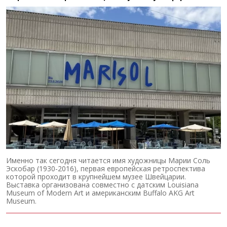
Именно так сегодня читается имя художницы Марии Соль
Эскобар (1930-2016), первая европейская ретроспектива
которой проходит в крупнейшем музее Швейцарии.
Выставка организована совместно с датским Louisiana
Museum of Modern Art и американским Buffalo AKG Art
Museum.