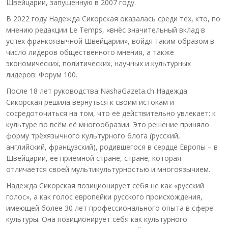
Швейцарии, запущенную в 2007 году.
В 2022 году Надежда Сикорская оказалась среди тех, кто, по
мнению редакции Le Temps, «внёс значительный вклад в
успех франкоязычной Швейцарии», войдя таким образом в
число лидеров общественного мнения, а также
экономических, политических, научных и культурных
лидеров: Форум 100.
После 18 лет руководства NashaGazeta.ch Надежда
Сикорская решила вернуться к своим истокам и
сосредоточиться на том, что её действительно увлекает: к
культуре во всём её многообразии. Это решение приняло
форму трёхязычного культурного блога (русский,
английский, французский), родившегося в сердце Европы – в
Швейцарии, её приёмной стране, стране, которая
отличается своей мультикультурностью и многоязычием.
Надежда Сикорская позиционирует себя не как «русский
голос», а как голос европейки русского происхождения,
имеющей более 30 лет профессионального опыта в сфере
культуры. Она позиционирует себя как культурного