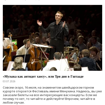
«Музыка как антидот хаосу», или Три дня в Гштааде
03.07.2026
Совсем скоро, 16 июля, на знаменитом швейцарском горном
курорте откроется Фестиваль имени Менухина. Надеюсь, вы уже
заказали билеты на все интересующие вас концерты. Если же
почему-то нет, то читайте и действуйте! Впрочем, читайте в
любом случае.