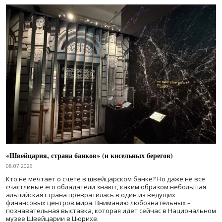
«Швейцария, страна банков» (и кисельных берегов)
08.07.2026
Кто не мечтает о счете в швейцарском банке? Но даже не все
счастливые его обладатели знают, каким образом небольшая
альпийская страна превратилась в один из ведущих
финансовых центров мира. Вниманию любознательных –
познавательная выставка, которая идет сейчас в Национальном
музее Швейцарии в Цюрихе.