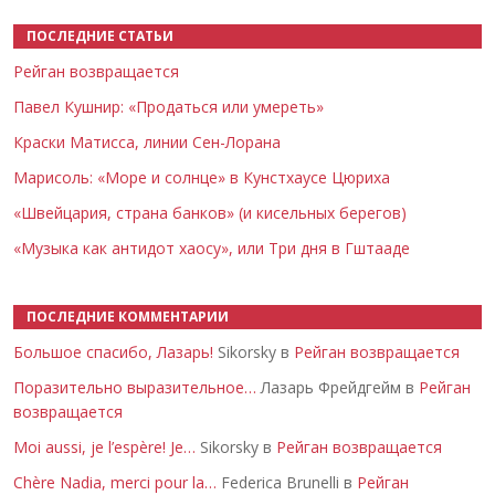
ПОСЛЕДНИЕ СТАТЬИ
Рейган возвращается
Павел Кушнир: «Продаться или умереть»
Краски Матисса, линии Сен-Лорана
Марисоль: «Море и солнце» в Кунстхаусе Цюриха
«Швейцария, страна банков» (и кисельных берегов)
«Музыка как антидот хаосу», или Три дня в Гштааде
ПОСЛЕДНИЕ КОММЕНТАРИИ
Большое спасибо, Лазарь!
Sikorsky в
Рейган возвращается
Поразительно выразительное…
Лазарь Фрейдгейм в
Рейган
возвращается
Moi aussi, je l’espère! Je…
Sikorsky в
Рейган возвращается
Chère Nadia, merci pour la…
Federica Brunelli в
Рейган