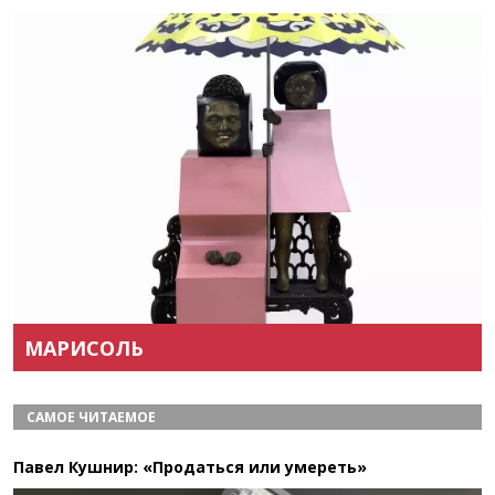
Назад
Вперёд
МАРИСОЛЬ
САМОЕ ЧИТАЕМОЕ
Павел Кушнир: «Продаться или умереть»