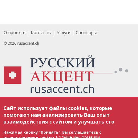
О проекте
Контакты
Услуги
Спонсоры
Footer
© 2026 rusaccent.ch
Все материалы, размещенные на веб-сайте rusaccent.ch, охраняются в
Сайт использует файлы cookies, которые
соответствии с законодательством Швейцарии об авторском праве и
международными соглашениями. Полное или частичное использование
помогают нам анализировать Ваш опыт
материалов возможно только с разрешения редакции. В случае полного
взаимодействия с сайтом и улучшать его
или частичного воспроизведения материалов сайта rusaccent.ch,
ОБЯЗАТЕЛЬНА АКТИВНАЯ ГИПЕРССЫЛКА на конкретный заимствованный
текст. Фотоизображения, размещенные редакцией rusaccent.ch, являются
Нажимая кнопку "Принять", Вы соглашаетесь с
ее исключительной собственностью. Полное или частичное
Больше информации
использованием cookies