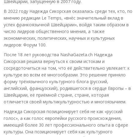
Швейцарии, запущенную в 2007 году.
В 2022 году Надежда Сикорская оказалась среди тех, кто, по
мнению редакции Le Temps, «внёс значительный вклад в
успех франкоязычной Швейцарии», войдя таким образом в
число лидеров общественного мнения, а также
экономических, политических, научных и культурных
лидеров: Форум 100.
После 18 лет руководства NashaGazeta.ch Надежда
Сикорская решила вернуться к своим истокам и
сосредоточиться на том, что её действительно увлекает: к
культуре во всём её многообразии. Это решение приняло
форму трёхязычного культурного блога (русский,
английский, французский), родившегося в сердце Европы – в
Швейцарии, её приёмной стране, стране, которая
отличается своей мультикультурностью и многоязычием.
Надежда Сикорская позиционирует себя не как «русский
голос», а как голос европейки русского происхождения,
имеющей более 30 лет профессионального опыта в сфере
культуры. Она позиционирует себя как культурного