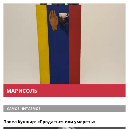
Назад
Вперёд
МАРИСОЛЬ
САМОЕ ЧИТАЕМОЕ
Павел Кушнир: «Продаться или умереть»