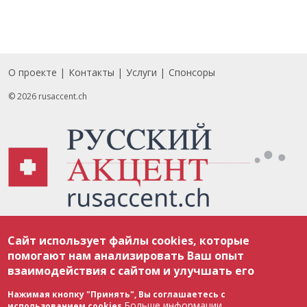
О проекте
Контакты
Услуги
Спонсоры
Footer
© 2026 rusaccent.ch
Все материалы, размещенные на веб-сайте rusaccent.ch, охраняются в
Сайт использует файлы cookies, которые
соответствии с законодательством Швейцарии об авторском праве и
международными соглашениями. Полное или частичное использование
помогают нам анализировать Ваш опыт
материалов возможно только с разрешения редакции. В случае полного
взаимодействия с сайтом и улучшать его
или частичного воспроизведения материалов сайта rusaccent.ch,
ОБЯЗАТЕЛЬНА АКТИВНАЯ ГИПЕРССЫЛКА на конкретный заимствованный
текст. Фотоизображения, размещенные редакцией rusaccent.ch, являются
Нажимая кнопку "Принять", Вы соглашаетесь с
ее исключительной собственностью. Полное или частичное
Больше информации
использованием cookies