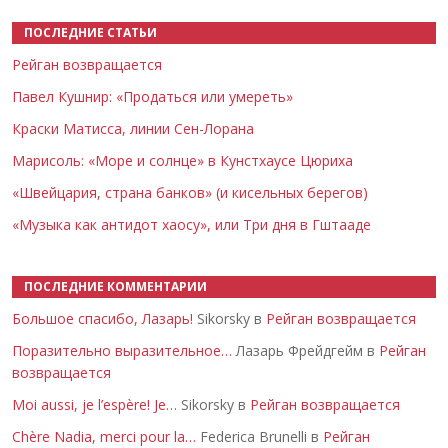
ПОСЛЕДНИЕ СТАТЬИ
Рейган возвращается
Павел Кушнир: «Продаться или умереть»
Краски Матисса, линии Сен-Лорана
Марисоль: «Море и солнце» в Кунстхаусе Цюриха
«Швейцария, страна банков» (и кисельных берегов)
«Музыка как антидот хаосу», или Три дня в Гштааде
ПОСЛЕДНИЕ КОММЕНТАРИИ
Большое спасибо, Лазарь!
Sikorsky в
Рейган возвращается
Поразительно выразительное…
Лазарь Фрейдгейм в
Рейган
возвращается
Moi aussi, je l’espère! Je…
Sikorsky в
Рейган возвращается
Chère Nadia, merci pour la…
Federica Brunelli в
Рейган