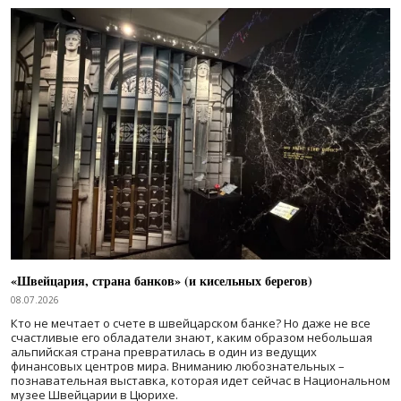
«Швейцария, страна банков» (и кисельных берегов)
08.07.2026
Кто не мечтает о счете в швейцарском банке? Но даже не все
счастливые его обладатели знают, каким образом небольшая
альпийская страна превратилась в один из ведущих
финансовых центров мира. Вниманию любознательных –
познавательная выставка, которая идет сейчас в Национальном
музее Швейцарии в Цюрихе.