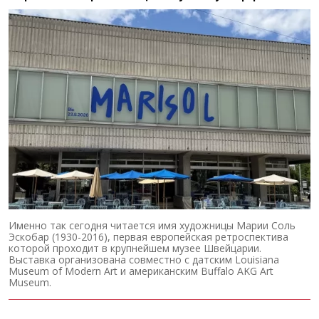
Именно так сегодня читается имя художницы Марии Соль
Эскобар (1930-2016), первая европейская ретроспектива
которой проходит в крупнейшем музее Швейцарии.
Выставка организована совместно с датским Louisiana
Museum of Modern Art и американским Buffalo AKG Art
Museum.