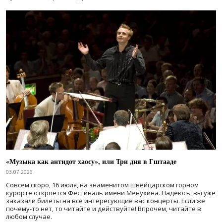
«Музыка как антидот хаосу», или Три дня в Гштааде
03.07.2026
Совсем скоро, 16 июля, на знаменитом швейцарском горном
курорте откроется Фестиваль имени Менухина. Надеюсь, вы уже
заказали билеты на все интересующие вас концерты. Если же
почему-то нет, то читайте и действуйте! Впрочем, читайте в
любом случае.