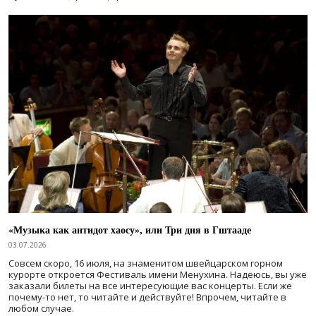
«Музыка как антидот хаосу», или Три дня в Гштааде
03.07.2026
Совсем скоро, 16 июля, на знаменитом швейцарском горном
курорте откроется Фестиваль имени Менухина. Надеюсь, вы уже
заказали билеты на все интересующие вас концерты. Если же
почему-то нет, то читайте и действуйте! Впрочем, читайте в
любом случае.