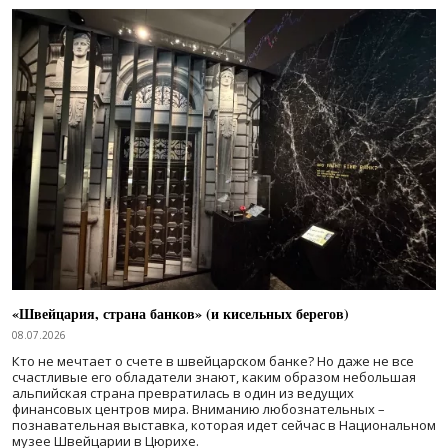
«Швейцария, страна банков» (и кисельных берегов)
08.07.2026
Кто не мечтает о счете в швейцарском банке? Но даже не все
счастливые его обладатели знают, каким образом небольшая
альпийская страна превратилась в один из ведущих
финансовых центров мира. Вниманию любознательных –
познавательная выставка, которая идет сейчас в Национальном
музее Швейцарии в Цюрихе.