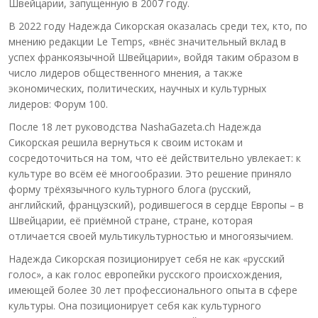
Швейцарии, запущенную в 2007 году.
В 2022 году Надежда Сикорская оказалась среди тех, кто, по
мнению редакции Le Temps, «внёс значительный вклад в
успех франкоязычной Швейцарии», войдя таким образом в
число лидеров общественного мнения, а также
экономических, политических, научных и культурных
лидеров: Форум 100.
После 18 лет руководства NashaGazeta.ch Надежда
Сикорская решила вернуться к своим истокам и
сосредоточиться на том, что её действительно увлекает: к
культуре во всём её многообразии. Это решение приняло
форму трёхязычного культурного блога (русский,
английский, французский), родившегося в сердце Европы – в
Швейцарии, её приёмной стране, стране, которая
отличается своей мультикультурностью и многоязычием.
Надежда Сикорская позиционирует себя не как «русский
голос», а как голос европейки русского происхождения,
имеющей более 30 лет профессионального опыта в сфере
культуры. Она позиционирует себя как культурного