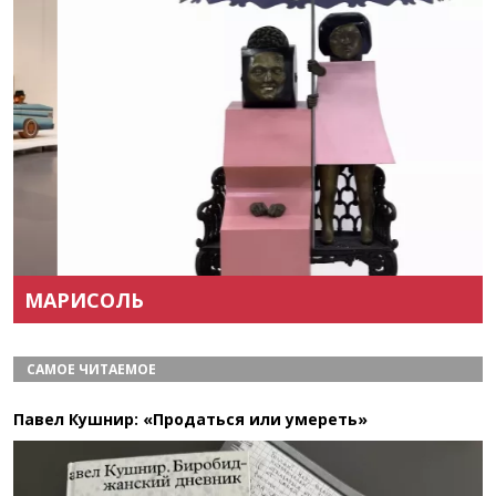
Назад
Вперёд
МАРИСОЛЬ
САМОЕ ЧИТАЕМОЕ
Павел Кушнир: «Продаться или умереть»