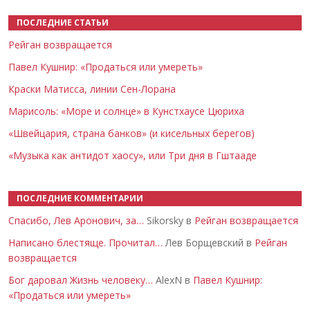
ПОСЛЕДНИЕ СТАТЬИ
Рейган возвращается
Павел Кушнир: «Продаться или умереть»
Краски Матисса, линии Сен-Лорана
Марисоль: «Море и солнце» в Кунстхаусе Цюриха
«Швейцария, страна банков» (и кисельных берегов)
«Музыка как антидот хаосу», или Три дня в Гштааде
ПОСЛЕДНИЕ КОММЕНТАРИИ
Спасибо, Лев Аронович, за…
Sikorsky в
Рейган возвращается
Написано блестяще. Прочитал…
Лев Борщевский в
Рейган
возвращается
Бог даровал Жизнь человеку…
AlexN в
Павел Кушнир:
«Продаться или умереть»