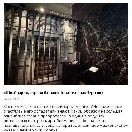
«Швейцария, страна банков» (и кисельных берегов)
08.07.2026
Кто не мечтает о счете в швейцарском банке? Но даже не все
счастливые его обладатели знают, каким образом небольшая
альпийская страна превратилась в один из ведущих
финансовых центров мира. Вниманию любознательных –
познавательная выставка, которая идет сейчас в Национальном
музее Швейцарии в Цюрихе.