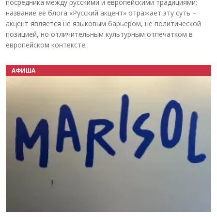
посредника между русскими и европейскими традициями;
название её блога «Русский акцент» отражает эту суть –
акцент является не языковым барьером, не политической
позицией, но отличительным культурным отпечатком в
европейском контексте.
АФИША
Назад
Вперёд