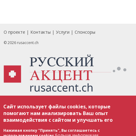
О проекте
Контакты
Услуги
Спонсоры
Footer
© 2026 rusaccent.ch
Все материалы, размещенные на веб-сайте rusaccent.ch, охраняются в
Сайт использует файлы cookies, которые
соответствии с законодательством Швейцарии об авторском праве и
международными соглашениями. Полное или частичное использование
помогают нам анализировать Ваш опыт
материалов возможно только с разрешения редакции. В случае полного
взаимодействия с сайтом и улучшать его
или частичного воспроизведения материалов сайта rusaccent.ch,
ОБЯЗАТЕЛЬНА АКТИВНАЯ ГИПЕРССЫЛКА на конкретный заимствованный
текст. Фотоизображения, размещенные редакцией rusaccent.ch, являются
Нажимая кнопку "Принять", Вы соглашаетесь с
ее исключительной собственностью. Полное или частичное
Больше информации
использованием cookies