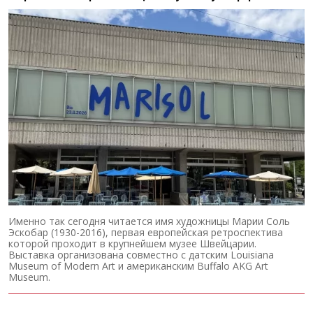
Именно так сегодня читается имя художницы Марии Соль
Эскобар (1930-2016), первая европейская ретроспектива
которой проходит в крупнейшем музее Швейцарии.
Выставка организована совместно с датским Louisiana
Museum of Modern Art и американским Buffalo AKG Art
Museum.