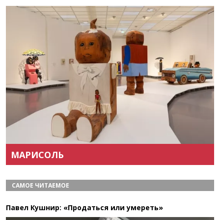
Назад
Вперёд
МАРИСОЛЬ
САМОЕ ЧИТАЕМОЕ
Павел Кушнир: «Продаться или умереть»