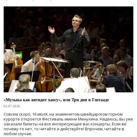
«Музыка как антидот хаосу», или Три дня в Гштааде
03.07.2026
Совсем скоро, 16 июля, на знаменитом швейцарском горном
курорте откроется Фестиваль имени Менухина. Надеюсь, вы уже
заказали билеты на все интересующие вас концерты. Если же
почему-то нет, то читайте и действуйте! Впрочем, читайте в
любом случае.