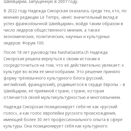
Швейцарии, запущенную в 2007 году.
В 2022 году Надежда Сикорская оказалась среди тех, кто, по
мнению редакции Le Temps, «внёс значительный вклад в
успех франкоязычной Швейцарии», войдя таким образом в
число лидеров общественного мнения, а также
экономических, политических, научных и культурных
лидеров: Форум 100.
После 18 лет руководства NashaGazeta.ch Надежда
Сикорская решила вернуться к своим истокам и
сосредоточиться на том, что её действительно увлекает: к
культуре во всём её многообразии. Это решение приняло
форму трёхязычного культурного блога (русский,
английский, французский), родившегося в сердце Европы – в
Швейцарии, её приёмной стране, стране, которая
отличается своей мультикультурностью и многоязычием.
Надежда Сикорская позиционирует себя не как «русский
голос», а как голос европейки русского происхождения,
имеющей более 30 лет профессионального опыта в сфере
культуры. Она позиционирует себя как культурного