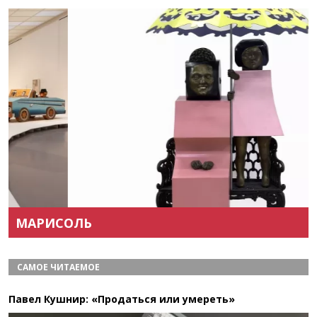
Назад
Вперёд
МАРИСОЛЬ
САМОЕ ЧИТАЕМОЕ
Павел Кушнир: «Продаться или умереть»