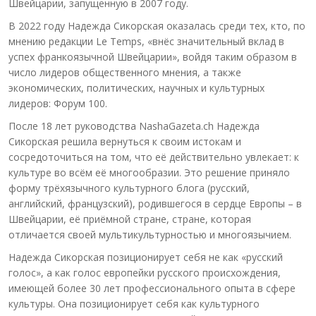
Швейцарии, запущенную в 2007 году.
В 2022 году Надежда Сикорская оказалась среди тех, кто, по
мнению редакции Le Temps, «внёс значительный вклад в
успех франкоязычной Швейцарии», войдя таким образом в
число лидеров общественного мнения, а также
экономических, политических, научных и культурных
лидеров: Форум 100.
После 18 лет руководства NashaGazeta.ch Надежда
Сикорская решила вернуться к своим истокам и
сосредоточиться на том, что её действительно увлекает: к
культуре во всём её многообразии. Это решение приняло
форму трёхязычного культурного блога (русский,
английский, французский), родившегося в сердце Европы – в
Швейцарии, её приёмной стране, стране, которая
отличается своей мультикультурностью и многоязычием.
Надежда Сикорская позиционирует себя не как «русский
голос», а как голос европейки русского происхождения,
имеющей более 30 лет профессионального опыта в сфере
культуры. Она позиционирует себя как культурного