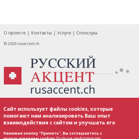
О проекте
Контакты
Услуги
Спонсоры
Footer
© 2026 rusaccent.ch
Все материалы, размещенные на веб-сайте rusaccent.ch, охраняются в
Сайт использует файлы cookies, которые
соответствии с законодательством Швейцарии об авторском праве и
международными соглашениями. Полное или частичное использование
помогают нам анализировать Ваш опыт
материалов возможно только с разрешения редакции. В случае полного
взаимодействия с сайтом и улучшать его
или частичного воспроизведения материалов сайта rusaccent.ch,
ОБЯЗАТЕЛЬНА АКТИВНАЯ ГИПЕРССЫЛКА на конкретный заимствованный
текст. Фотоизображения, размещенные редакцией rusaccent.ch, являются
Нажимая кнопку "Принять", Вы соглашаетесь с
ее исключительной собственностью. Полное или частичное
Больше информации
использованием cookies