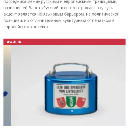
посредника между русскими и европейскими традициями;
название её блога «Русский акцент» отражает эту суть –
акцент является не языковым барьером, не политической
позицией, но отличительным культурным отпечатком в
европейском контексте.
АФИША
Назад
Вперёд