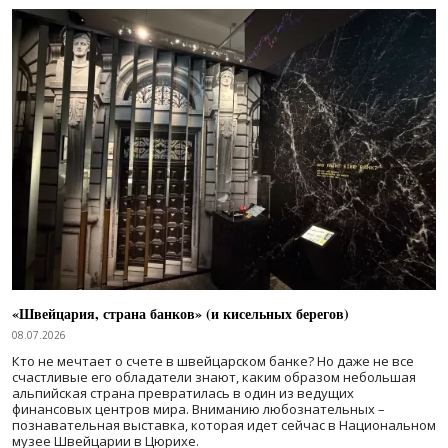
«Швейцария, страна банков» (и кисельных берегов)
08.07.2026
Кто не мечтает о счете в швейцарском банке? Но даже не все
счастливые его обладатели знают, каким образом небольшая
альпийская страна превратилась в один из ведущих
финансовых центров мира. Вниманию любознательных –
познавательная выставка, которая идет сейчас в Национальном
музее Швейцарии в Цюрихе.