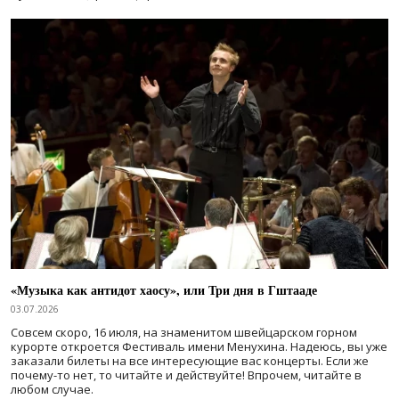
«Музыка как антидот хаосу», или Три дня в Гштааде
03.07.2026
Совсем скоро, 16 июля, на знаменитом швейцарском горном
курорте откроется Фестиваль имени Менухина. Надеюсь, вы уже
заказали билеты на все интересующие вас концерты. Если же
почему-то нет, то читайте и действуйте! Впрочем, читайте в
любом случае.