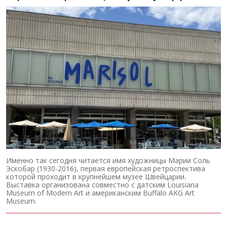
Именно так сегодня читается имя художницы Марии Соль
Эскобар (1930-2016), первая европейская ретроспектива
которой проходит в крупнейшем музее Швейцарии.
Выставка организована совместно с датским Louisiana
Museum of Modern Art и американским Buffalo AKG Art
Museum.