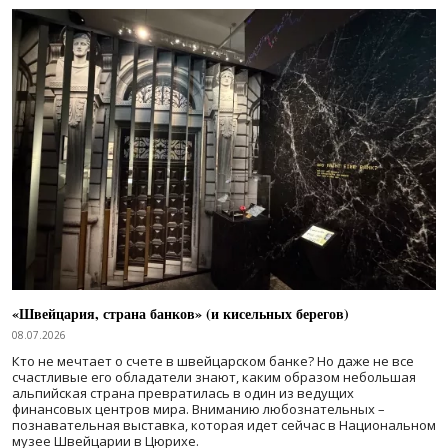
«Швейцария, страна банков» (и кисельных берегов)
08.07.2026
Кто не мечтает о счете в швейцарском банке? Но даже не все
счастливые его обладатели знают, каким образом небольшая
альпийская страна превратилась в один из ведущих
финансовых центров мира. Вниманию любознательных –
познавательная выставка, которая идет сейчас в Национальном
музее Швейцарии в Цюрихе.