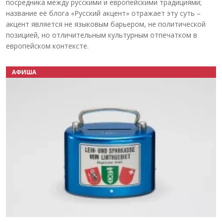
посредника между русскими и европейскими традициями;
название её блога «Русский акцент» отражает эту суть –
акцент является не языковым барьером, не политической
позицией, но отличительным культурным отпечатком в
европейском контексте.
АФИША
Назад
Вперёд