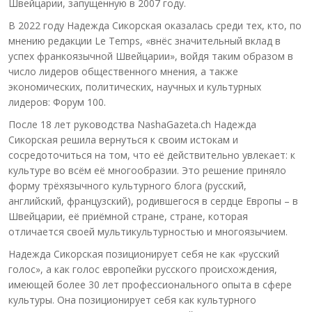
Швейцарии, запущенную в 2007 году.
В 2022 году Надежда Сикорская оказалась среди тех, кто, по
мнению редакции Le Temps, «внёс значительный вклад в
успех франкоязычной Швейцарии», войдя таким образом в
число лидеров общественного мнения, а также
экономических, политических, научных и культурных
лидеров: Форум 100.
После 18 лет руководства NashaGazeta.ch Надежда
Сикорская решила вернуться к своим истокам и
сосредоточиться на том, что её действительно увлекает: к
культуре во всём её многообразии. Это решение приняло
форму трёхязычного культурного блога (русский,
английский, французский), родившегося в сердце Европы – в
Швейцарии, её приёмной стране, стране, которая
отличается своей мультикультурностью и многоязычием.
Надежда Сикорская позиционирует себя не как «русский
голос», а как голос европейки русского происхождения,
имеющей более 30 лет профессионального опыта в сфере
культуры. Она позиционирует себя как культурного