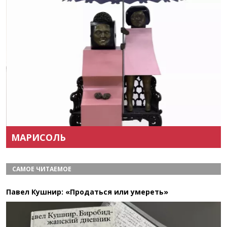
Назад
Вперёд
МАРИСОЛЬ
САМОЕ ЧИТАЕМОЕ
Павел Кушнир: «Продаться или умереть»