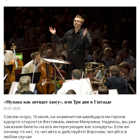
«Музыка как антидот хаосу», или Три дня в Гштааде
03.07.2026
Совсем скоро, 16 июля, на знаменитом швейцарском горном
курорте откроется Фестиваль имени Менухина. Надеюсь, вы уже
заказали билеты на все интересующие вас концерты. Если же
почему-то нет, то читайте и действуйте! Впрочем, читайте в
любом случае.