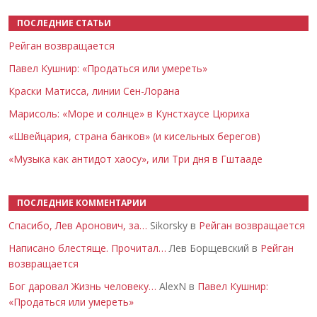
ПОСЛЕДНИЕ СТАТЬИ
Рейган возвращается
Павел Кушнир: «Продаться или умереть»
Краски Матисса, линии Сен-Лорана
Марисоль: «Море и солнце» в Кунстхаусе Цюриха
«Швейцария, страна банков» (и кисельных берегов)
«Музыка как антидот хаосу», или Три дня в Гштааде
ПОСЛЕДНИЕ КОММЕНТАРИИ
Спасибо, Лев Аронович, за…
Sikorsky в
Рейган возвращается
Написано блестяще. Прочитал…
Лев Борщевский в
Рейган
возвращается
Бог даровал Жизнь человеку…
AlexN в
Павел Кушнир:
«Продаться или умереть»