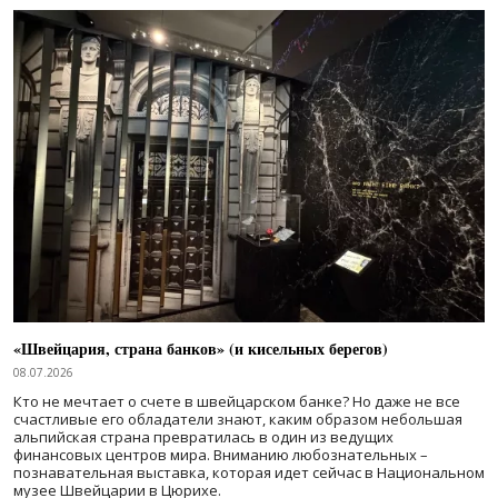
«Швейцария, страна банков» (и кисельных берегов)
08.07.2026
Кто не мечтает о счете в швейцарском банке? Но даже не все
счастливые его обладатели знают, каким образом небольшая
альпийская страна превратилась в один из ведущих
финансовых центров мира. Вниманию любознательных –
познавательная выставка, которая идет сейчас в Национальном
музее Швейцарии в Цюрихе.