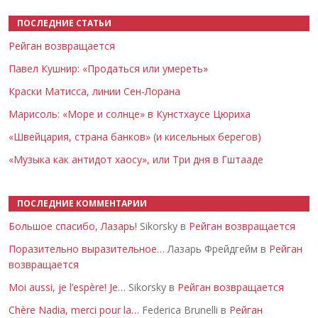
ПОСЛЕДНИЕ СТАТЬИ
Рейган возвращается
Павел Кушнир: «Продаться или умереть»
Краски Матисса, линии Сен-Лорана
Марисоль: «Море и солнце» в Кунстхаусе Цюриха
«Швейцария, страна банков» (и кисельных берегов)
«Музыка как антидот хаосу», или Три дня в Гштааде
ПОСЛЕДНИЕ КОММЕНТАРИИ
Большое спасибо, Лазарь!
Sikorsky в
Рейган возвращается
Поразительно выразительное…
Лазарь Фрейдгейм в
Рейган
возвращается
Moi aussi, je l’espère! Je…
Sikorsky в
Рейган возвращается
Chère Nadia, merci pour la…
Federica Brunelli в
Рейган