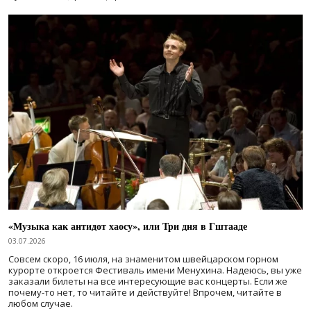
«Музыка как антидот хаосу», или Три дня в Гштааде
03.07.2026
Совсем скоро, 16 июля, на знаменитом швейцарском горном
курорте откроется Фестиваль имени Менухина. Надеюсь, вы уже
заказали билеты на все интересующие вас концерты. Если же
почему-то нет, то читайте и действуйте! Впрочем, читайте в
любом случае.