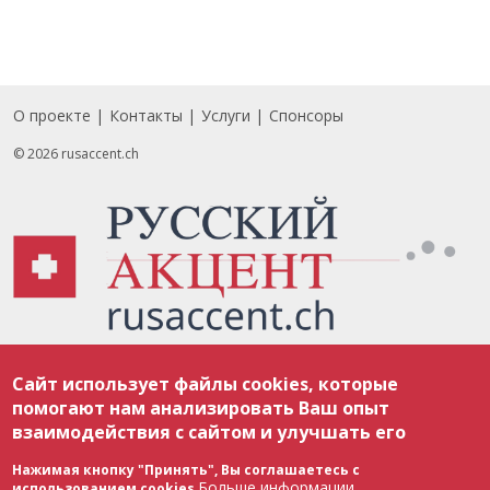
О проекте
Контакты
Услуги
Спонсоры
Footer
© 2026 rusaccent.ch
Все материалы, размещенные на веб-сайте rusaccent.ch, охраняются в
Сайт использует файлы cookies, которые
соответствии с законодательством Швейцарии об авторском праве и
международными соглашениями. Полное или частичное использование
помогают нам анализировать Ваш опыт
материалов возможно только с разрешения редакции. В случае полного
взаимодействия с сайтом и улучшать его
или частичного воспроизведения материалов сайта rusaccent.ch,
ОБЯЗАТЕЛЬНА АКТИВНАЯ ГИПЕРССЫЛКА на конкретный заимствованный
текст. Фотоизображения, размещенные редакцией rusaccent.ch, являются
Нажимая кнопку "Принять", Вы соглашаетесь с
ее исключительной собственностью. Полное или частичное
Больше информации
использованием cookies