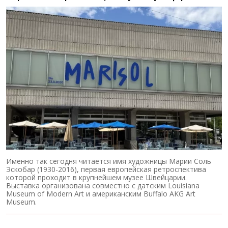
Именно так сегодня читается имя художницы Марии Соль
Эскобар (1930-2016), первая европейская ретроспектива
которой проходит в крупнейшем музее Швейцарии.
Выставка организована совместно с датским Louisiana
Museum of Modern Art и американским Buffalo AKG Art
Museum.