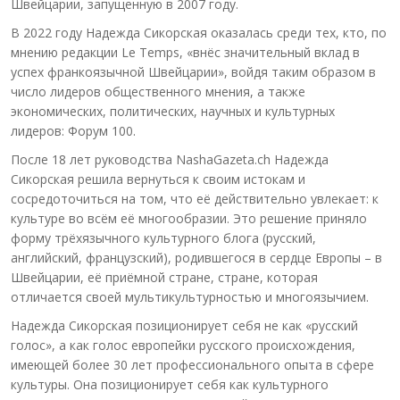
Швейцарии, запущенную в 2007 году.
В 2022 году Надежда Сикорская оказалась среди тех, кто, по
мнению редакции Le Temps, «внёс значительный вклад в
успех франкоязычной Швейцарии», войдя таким образом в
число лидеров общественного мнения, а также
экономических, политических, научных и культурных
лидеров: Форум 100.
После 18 лет руководства NashaGazeta.ch Надежда
Сикорская решила вернуться к своим истокам и
сосредоточиться на том, что её действительно увлекает: к
культуре во всём её многообразии. Это решение приняло
форму трёхязычного культурного блога (русский,
английский, французский), родившегося в сердце Европы – в
Швейцарии, её приёмной стране, стране, которая
отличается своей мультикультурностью и многоязычием.
Надежда Сикорская позиционирует себя не как «русский
голос», а как голос европейки русского происхождения,
имеющей более 30 лет профессионального опыта в сфере
культуры. Она позиционирует себя как культурного