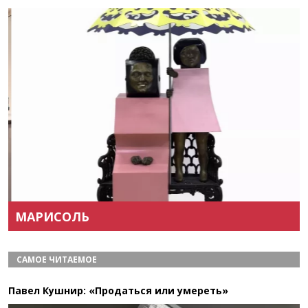
Назад
Вперёд
МАРИСОЛЬ
САМОЕ ЧИТАЕМОЕ
Павел Кушнир: «Продаться или умереть»