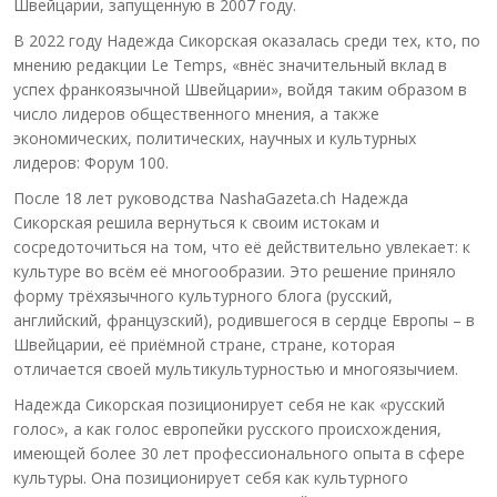
Швейцарии, запущенную в 2007 году.
В 2022 году Надежда Сикорская оказалась среди тех, кто, по
мнению редакции Le Temps, «внёс значительный вклад в
успех франкоязычной Швейцарии», войдя таким образом в
число лидеров общественного мнения, а также
экономических, политических, научных и культурных
лидеров: Форум 100.
После 18 лет руководства NashaGazeta.ch Надежда
Сикорская решила вернуться к своим истокам и
сосредоточиться на том, что её действительно увлекает: к
культуре во всём её многообразии. Это решение приняло
форму трёхязычного культурного блога (русский,
английский, французский), родившегося в сердце Европы – в
Швейцарии, её приёмной стране, стране, которая
отличается своей мультикультурностью и многоязычием.
Надежда Сикорская позиционирует себя не как «русский
голос», а как голос европейки русского происхождения,
имеющей более 30 лет профессионального опыта в сфере
культуры. Она позиционирует себя как культурного