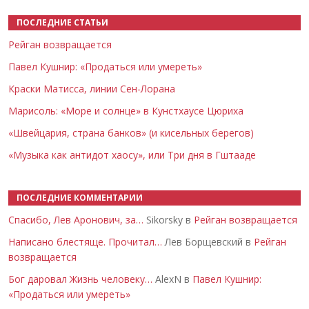
ПОСЛЕДНИЕ СТАТЬИ
Рейган возвращается
Павел Кушнир: «Продаться или умереть»
Краски Матисса, линии Сен-Лорана
Марисоль: «Море и солнце» в Кунстхаусе Цюриха
«Швейцария, страна банков» (и кисельных берегов)
«Музыка как антидот хаосу», или Три дня в Гштааде
ПОСЛЕДНИЕ КОММЕНТАРИИ
Спасибо, Лев Аронович, за…
Sikorsky в
Рейган возвращается
Написано блестяще. Прочитал…
Лев Борщевский в
Рейган
возвращается
Бог даровал Жизнь человеку…
AlexN в
Павел Кушнир:
«Продаться или умереть»