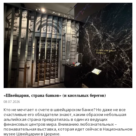
«Швейцария, страна банков» (и кисельных берегов)
08.07.2026
Кто не мечтает о счете в швейцарском банке? Но даже не все
счастливые его обладатели знают, каким образом небольшая
альпийская страна превратилась в один из ведущих
финансовых центров мира. Вниманию любознательных –
познавательная выставка, которая идет сейчас в Национальном
музее Швейцарии в Цюрихе.