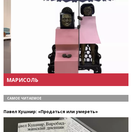
Назад
Вперёд
МАРИСОЛЬ
САМОЕ ЧИТАЕМОЕ
Павел Кушнир: «Продаться или умереть»