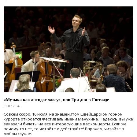
«Музыка как антидот хаосу», или Три дня в Гштааде
03.07.2026
Совсем скоро, 16 июля, на знаменитом швейцарском горном
курорте откроется Фестиваль имени Менухина. Надеюсь, вы уже
заказали билеты на все интересующие вас концерты. Если же
почему-то нет, то читайте и действуйте! Впрочем, читайте в
любом случае.