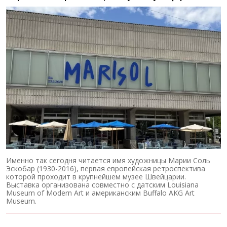
Именно так сегодня читается имя художницы Марии Соль
Эскобар (1930-2016), первая европейская ретроспектива
которой проходит в крупнейшем музее Швейцарии.
Выставка организована совместно с датским Louisiana
Museum of Modern Art и американским Buffalo AKG Art
Museum.