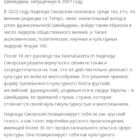
Швейцарии, запущенную в 2007 году.
В 2022 году Надежда Сикорская оказалась среди тех, кто, по
мнению редакции Le Temps, «внёс значительный вклад в
успех франкоязычной Швейцарии», войдя таким образом в
число лидеров общественного мнения, а также
экономических, политических, научных и культурных
лидеров: Форум 100.
После 18 лет руководства NashaGazeta.ch Надежда
Сикорская решила вернуться к своим истокам и
сосредоточиться на том, что её действительно увлекает: к
культуре во всём её многообразии. Это решение приняло
форму трёхязычного культурного блога (русский,
английский, французский), родившегося в сердце Европы – в
Швейцарии, её приёмной стране, стране, которая
отличается своей мультикультурностью и многоязычием.
Надежда Сикорская позиционирует себя не как «русский
голос», а как голос европейки русского происхождения,
имеющей более 30 лет профессионального опыта в сфере
культуры. Она позиционирует себя как культурного