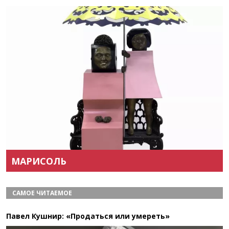
Назад
Вперёд
МАРИСОЛЬ
САМОЕ ЧИТАЕМОЕ
Павел Кушнир: «Продаться или умереть»