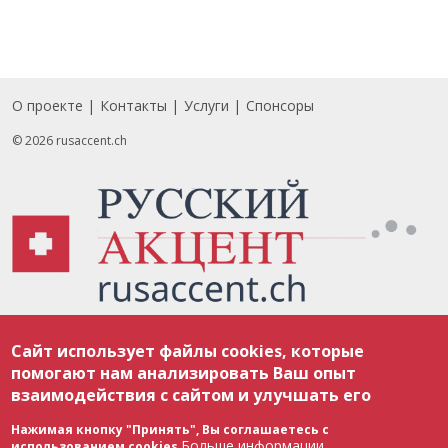
О проекте
Контакты
Услуги
Спонсоры
Footer
© 2026 rusaccent.ch
Все материалы, размещенные на веб-сайте rusaccent.ch, охраняются в
Сайт использует файлы cookies, которые
соответствии с законодательством Швейцарии об авторском праве и
международными соглашениями. Полное или частичное использование
помогают нам анализировать Ваш опыт
материалов возможно только с разрешения редакции. В случае полного
взаимодействия с сайтом и улучшать его
или частичного воспроизведения материалов сайта rusaccent.ch,
ОБЯЗАТЕЛЬНА АКТИВНАЯ ГИПЕРССЫЛКА на конкретный заимствованный
текст. Фотоизображения, размещенные редакцией rusaccent.ch, являются
Нажимая кнопку "Принять", Вы соглашаетесь с
ее исключительной собственностью. Полное или частичное
Больше информации
использованием cookies