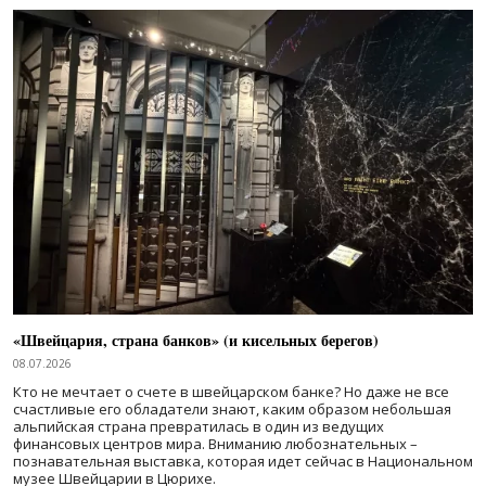
«Швейцария, страна банков» (и кисельных берегов)
08.07.2026
Кто не мечтает о счете в швейцарском банке? Но даже не все
счастливые его обладатели знают, каким образом небольшая
альпийская страна превратилась в один из ведущих
финансовых центров мира. Вниманию любознательных –
познавательная выставка, которая идет сейчас в Национальном
музее Швейцарии в Цюрихе.