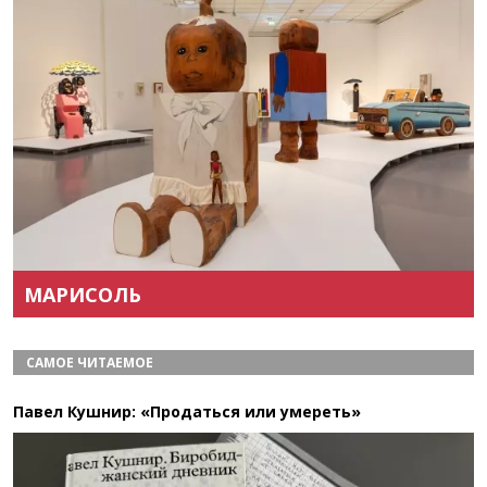
Назад
Вперёд
МАРИСОЛЬ
САМОЕ ЧИТАЕМОЕ
Павел Кушнир: «Продаться или умереть»