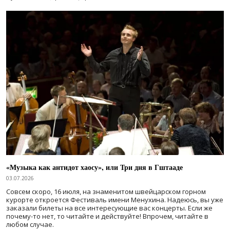
«Музыка как антидот хаосу», или Три дня в Гштааде
03.07.2026
Совсем скоро, 16 июля, на знаменитом швейцарском горном
курорте откроется Фестиваль имени Менухина. Надеюсь, вы уже
заказали билеты на все интересующие вас концерты. Если же
почему-то нет, то читайте и действуйте! Впрочем, читайте в
любом случае.