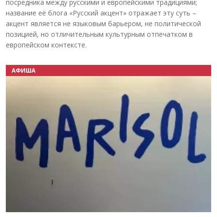
посредника между русскими и европейскими традициями;
название её блога «Русский акцент» отражает эту суть –
акцент является не языковым барьером, не политической
позицией, но отличительным культурным отпечатком в
европейском контексте.
АФИША
Назад
Вперёд