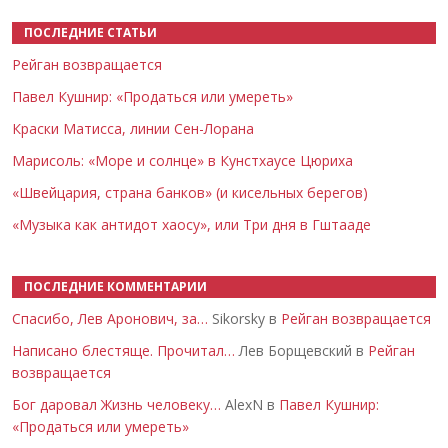
ПОСЛЕДНИЕ СТАТЬИ
Рейган возвращается
Павел Кушнир: «Продаться или умереть»
Краски Матисса, линии Сен-Лорана
Марисоль: «Море и солнце» в Кунстхаусе Цюриха
«Швейцария, страна банков» (и кисельных берегов)
«Музыка как антидот хаосу», или Три дня в Гштааде
ПОСЛЕДНИЕ КОММЕНТАРИИ
Спасибо, Лев Аронович, за…
Sikorsky в
Рейган возвращается
Написано блестяще. Прочитал…
Лев Борщевский в
Рейган
возвращается
Бог даровал Жизнь человеку…
AlexN в
Павел Кушнир:
«Продаться или умереть»