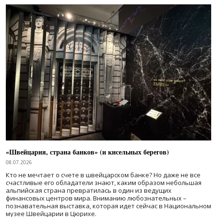
«Швейцария, страна банков» (и кисельных берегов)
08.07.2026
Кто не мечтает о счете в швейцарском банке? Но даже не все
счастливые его обладатели знают, каким образом небольшая
альпийская страна превратилась в один из ведущих
финансовых центров мира. Вниманию любознательных –
познавательная выставка, которая идет сейчас в Национальном
музее Швейцарии в Цюрихе.