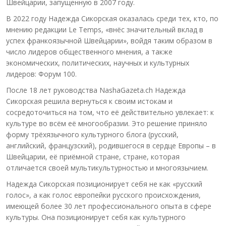
Швейцарии, запущенную в 2007 году.
В 2022 году Надежда Сикорская оказалась среди тех, кто, по
мнению редакции Le Temps, «внёс значительный вклад в
успех франкоязычной Швейцарии», войдя таким образом в
число лидеров общественного мнения, а также
экономических, политических, научных и культурных
лидеров: Форум 100.
После 18 лет руководства NashaGazeta.ch Надежда
Сикорская решила вернуться к своим истокам и
сосредоточиться на том, что её действительно увлекает: к
культуре во всём её многообразии. Это решение приняло
форму трёхязычного культурного блога (русский,
английский, французский), родившегося в сердце Европы – в
Швейцарии, её приёмной стране, стране, которая
отличается своей мультикультурностью и многоязычием.
Надежда Сикорская позиционирует себя не как «русский
голос», а как голос европейки русского происхождения,
имеющей более 30 лет профессионального опыта в сфере
культуры. Она позиционирует себя как культурного