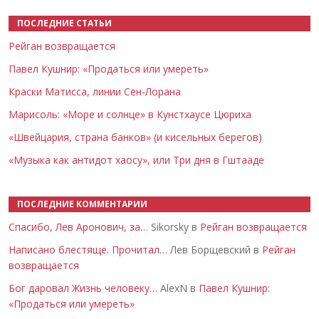
ПОСЛЕДНИЕ СТАТЬИ
Рейган возвращается
Павел Кушнир: «Продаться или умереть»
Краски Матисса, линии Сен-Лорана
Марисоль: «Море и солнце» в Кунстхаусе Цюриха
«Швейцария, страна банков» (и кисельных берегов)
«Музыка как антидот хаосу», или Три дня в Гштааде
ПОСЛЕДНИЕ КОММЕНТАРИИ
Спасибо, Лев Аронович, за…
Sikorsky в
Рейган возвращается
Написано блестяще. Прочитал…
Лев Борщевский в
Рейган
возвращается
Бог даровал Жизнь человеку…
AlexN в
Павел Кушнир:
«Продаться или умереть»