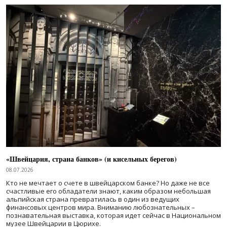
«Швейцария, страна банков» (и кисельных берегов)
08.07.2026
Кто не мечтает о счете в швейцарском банке? Но даже не все
счастливые его обладатели знают, каким образом небольшая
альпийская страна превратилась в один из ведущих
финансовых центров мира. Вниманию любознательных –
познавательная выставка, которая идет сейчас в Национальном
музее Швейцарии в Цюрихе.