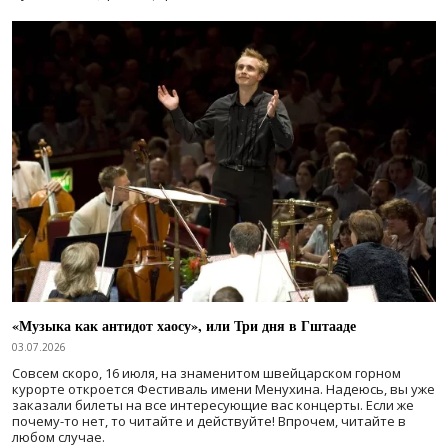
«Музыка как антидот хаосу», или Три дня в Гштааде
03.07.2026
Совсем скоро, 16 июля, на знаменитом швейцарском горном
курорте откроется Фестиваль имени Менухина. Надеюсь, вы уже
заказали билеты на все интересующие вас концерты. Если же
почему-то нет, то читайте и действуйте! Впрочем, читайте в
любом случае.