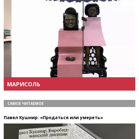
Назад
Вперёд
МАРИСОЛЬ
САМОЕ ЧИТАЕМОЕ
Павел Кушнир: «Продаться или умереть»