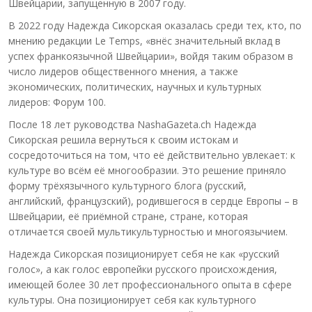
Швейцарии, запущенную в 2007 году.
В 2022 году Надежда Сикорская оказалась среди тех, кто, по
мнению редакции Le Temps, «внёс значительный вклад в
успех франкоязычной Швейцарии», войдя таким образом в
число лидеров общественного мнения, а также
экономических, политических, научных и культурных
лидеров: Форум 100.
После 18 лет руководства NashaGazeta.ch Надежда
Сикорская решила вернуться к своим истокам и
сосредоточиться на том, что её действительно увлекает: к
культуре во всём её многообразии. Это решение приняло
форму трёхязычного культурного блога (русский,
английский, французский), родившегося в сердце Европы – в
Швейцарии, её приёмной стране, стране, которая
отличается своей мультикультурностью и многоязычием.
Надежда Сикорская позиционирует себя не как «русский
голос», а как голос европейки русского происхождения,
имеющей более 30 лет профессионального опыта в сфере
культуры. Она позиционирует себя как культурного