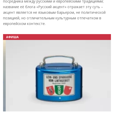
посредника между русскими и европейскими традициями;
название её блога «Русский акцент» отражает эту суть –
акцент является не языковым барьером, не политической
позицией, но отличительным культурным отпечатком в
европейском контексте.
АФИША
Назад
Вперёд