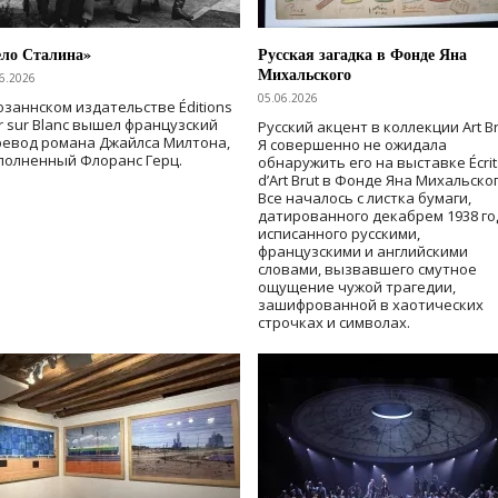
ело Сталина»
Русская загадка в Фонде Яна
Михальского
6.2026
05.06.2026
озаннском издательстве Éditions
r sur Blanc вышел французский
Русский акцент в коллекции Art Br
ревод романа Джайлса Милтона,
Я совершенно не ожидала
полненный Флоранс Герц.
обнаружить его на выставке Écrit
d’Art Brut в Фонде Яна Михальског
Все началось с листка бумаги,
датированного декабрем 1938 го
исписанного русскими,
французскими и английскими
словами, вызвавшего смутное
ощущение чужой трагедии,
зашифрованной в хаотических
строчках и символах.