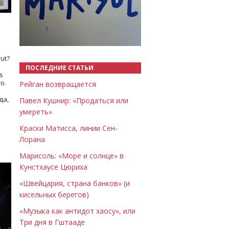
Назад
Вперёд
ut?
ПОСЛЕДНИЕ СТАТЬИ
s
о.
Рейган возвращается
да,
Павел Кушнир: «Продаться или
умереть»
Краски Матисса, линии Сен-
Лорана
Марисоль: «Море и солнце» в
Кунстхаусе Цюриха
«Швейцария, страна банков» (и
кисельных берегов)
«Музыка как антидот хаосу», или
Три дня в Гштааде