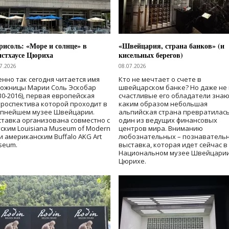
исоль: «Море и солнце» в
«Швейцария, страна банков» (и
нстхаусе Цюриха
кисельных берегов)
7.2026
08.07.2026
нно так сегодня читается имя
Кто не мечтает о счете в
дожницы Марии Соль Эскобар
швейцарском банке? Но даже не 
30-2016), первая европейская
счастливые его обладатели знаю
роспектива которой проходит в
каким образом небольшая
упнейшем музее Швейцарии.
альпийская страна превратилась
тавка организована совместно с
один из ведущих финансовых
ским Louisiana Museum of Modern
центров мира. Вниманию
 и американским Buffalo AKG Art
любознательных – познаватель
seum.
выставка, которая идет сейчас в
Национальном музее Швейцарии
Цюрихе.