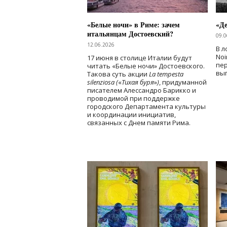
«Белые ночи» в Риме: зачем
«Д
итальянцам Достоевский?
09.0
12.06.2026
В л
Noi
17 июня в столице Италии будут
пе
читать «Белые ночи» Достоевского.
вы
Такова суть акции
La tempesta
silenziosa (
«
Тихая буря
»
)
, придуманной
писателем Алессандро Барикко и
проводимой при поддержке
городского Департамента культуры
и координации инициатив,
связанных с Днем памяти Рима.