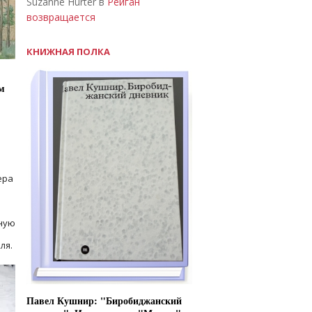
Suzanne Hurter в
Рейган
возвращается
КНИЖНАЯ ПОЛКА
м
ера
ную
ля.
Павел Кушнир: "Биробиджанский