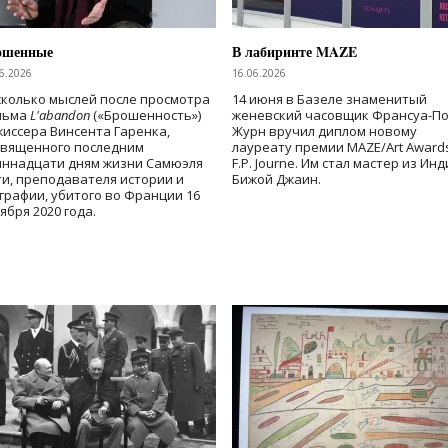
ошенные
В лабиринте MAZE
6.2026
16.06.2026
колько мыслей после просмотра
14 июня в Базеле знаменитый
льма
L'abandon
(«Брошенность»)
женевский часовщик Франсуа-П
иссера Винсента Гаренка,
Журн вручил диплом новому
священного последним
лауреату премии MAZE/Art Award
иннадцати дням жизни Самюэля
F.P. Journe. Им стал мастер из Ин
и, преподавателя истории и
Бижой Джаин.
графии, убитого во Франции 16
ября 2020 года.