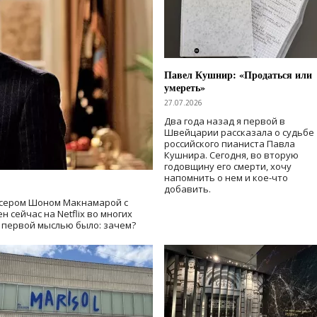
Павел Кушнир: «Продаться или
умереть»
27.07.2026
Два года назад я первой в
Швейцарии рассказала о судьбе
российского пианиста Павла
Кушнира. Сегодня, во вторую
годовщину его смерти, хочу
напомнить о нем и кое-что
добавить.
сером Шоном Макнамарой с
 сейчас на Netflix во многих
й первой мыслью было: зачем?