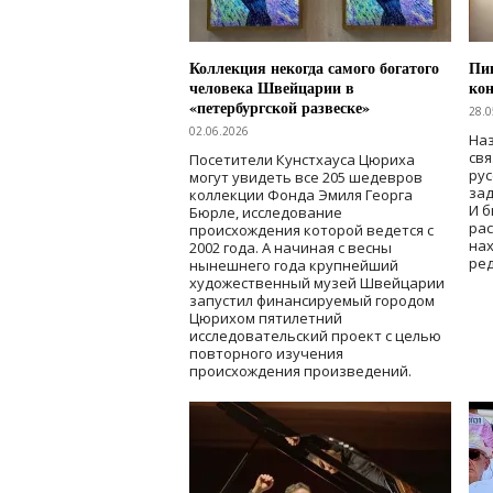
Коллекция некогда самого богатого
Пик
человека Швейцарии в
кон
«петербургской развеске»
28.0
02.06.2026
Наз
свя
Посетители Кунстхауса Цюриха
рус
могут увидеть все 205 шедевров
зад
коллекции Фонда Эмиля Георга
И б
Бюрле, исследование
рас
происхождения которой ведется с
нах
2002 года. А начиная с весны
ред
нынешнего года крупнейший
художественный музей Швейцарии
запустил финансируемый городом
Цюрихом пятилетний
исследовательский проект с целью
повторного изучения
происхождения произведений.