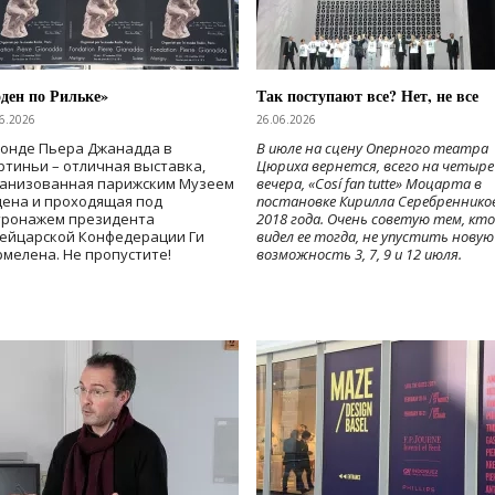
ден по Рильке»
Так поступают все? Нет, не все
6.2026
26.06.2026
Фонде Пьера Джанадда в
В июле на сцену Оперного театра
тиньи – отличная выставка,
Цюриха вернется, всего на четыре
ганизованная парижским Музеем
вечера, «Cosí fan tutte» Моцарта в
дена и проходящая под
постановке Кирилла Серебреннико
тронажем президента
2018 года. Очень советую тем, кто
ейцарской Конфедерации Ги
видел ее тогда, не упустить новую
мелена. Не пропустите!
возможность 3, 7, 9 и 12 июля.