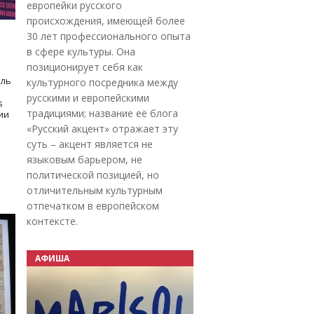
европейки русского
происхождения, имеющей более
30 лет профессионального опыта
в сфере культуры. Она
позиционирует себя как
оль
культурного посредника между
русскими и европейскими
s
традициями; название её блога
дии
«Русский акцент» отражает эту
суть – акцент является не
языковым барьером, не
политической позицией, но
отличительным культурным
отпечатком в европейском
контексте.
АФИША