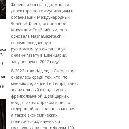
Женеве и опыта в должности
директора по коммуникациям в
организации Международный
Зелёный Крест, основанной
Михаилом Горбачёвым, она
основала NashaGazeta.ch –
первую ежедневную
русскоязычную ежедневную
все
т,
онлайн-газету в Швейцарии,
запущенную в 2007 году.
 в
В 2022 году Надежда Сикорская
ная
оказалась среди тех, кто, по
мнению редакции Le Temps, «внёс
 в
значительный вклад в успех
франкоязычной Швейцарии»,
войдя таким образом в число
лидеров общественного мнения,
а также экономических,
политических, научных и
культурных лидеров: Форум 100.