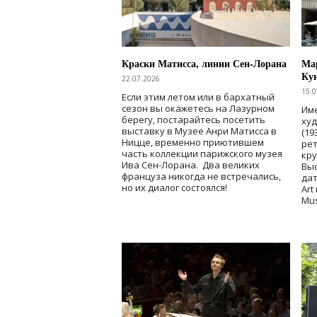
Краски Матисса, линии Сен-Лорана
Мар
Ку
22.07.2026
15.0
Если этим летом или в бархатный
сезон вы окажетесь на Лазурном
Име
берегу, постарайтесь посетить
ху
выставку в Музее Анри Матисса в
(19
Ницце, временно приютившем
рет
часть коллекции парижского музея
кр
Ива Сен-Лорана. Два великих
Выс
француза никогда не встречались,
дат
но их диалог состоялся!
Art
Mu