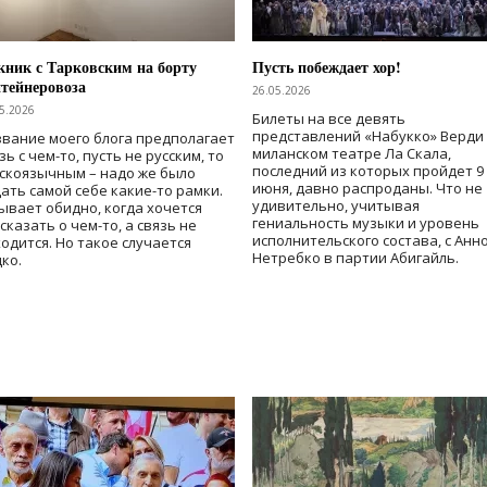
ник с Тарковским на борту
Пусть побеждает хор!
тейнеровоза
26.05.2026
5.2026
Билеты на все девять
представлений «Набукко» Верди
вание моего блога предполагает
миланском театре Ла Скала,
зь с чем-то, пусть не русским, то
последний из которых пройдет 9
скоязычным – надо же было
июня, давно распроданы. Что не
ать самой себе какие-то рамки.
удивительно, учитывая
ывает обидно, когда хочется
гениальность музыки и уровень
сказать о чем-то, а связь не
исполнительского состава, с Анн
одится. Но такое случается
Нетребко в партии Абигайль.
ко.