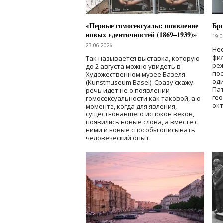
«Первые гомосексуалы: появление
Бр
новых идентичностей (1869–1939)»
19.0
23.06.2026
Нес
фи
Так называется выставка, которую
реж
до 2 августа можно увидеть в
по
Художественном музее Базеля
од
(Kunstmuseum Basel). Сразу скажу:
Пат
речь идет не о появлении
гео
гомосексуальности как таковой, а о
окт
моменте, когда для явления,
существовавшего испокон веков,
появились новые слова, а вместе с
ними и новые способы описывать
человеческий опыт.