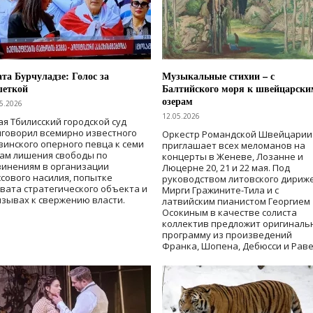
та Бурчуладзе: Голос за
Музыкальные стихии – с
шеткой
Балтийского моря к швейцарски
озерам
5.2026
12.05.2026
ая Тбилисский городской суд
говорил всемирно известного
Оркестр Романдской Швейцарии
зинского оперного певца к семи
приглашает всех меломанов на
дам лишения свободы
по
концерты в Женеве, Лозанне и
винениям в организации
Люцерне 20, 21 и 22 мая. Под
сового насилия, попытке
руководством литовского дириж
вата стратегического объекта и
Мирги Гражините-Тила и с
зывах к свержению власти
.
латвийским пианистом Георгием
Осокиным в качестве солиста
коллектив предложит оригиналь
программу из произведений
Франка, Шопена, Дебюсси и Раве