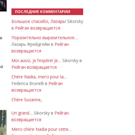
ПОСЛЕДНИЕ КОММЕНТАРИИ
Большое спасибо, Лазарь!
Sikorsky
в
Рейган возвращается
Поразительно выразительное…
 в
Лазарь Фрейдгейм в
Рейган
возвращается
Moi aussi, je l’espère! Je…
Sikorsky в
ой
Рейган возвращается
Chère Nadia, merci pour la…
Federica Brunelli в
Рейган
возвращается
Chère Suzanne,
Un grand…
Sikorsky в
Рейган
возвращается
Merci chère Nadia pour cette…