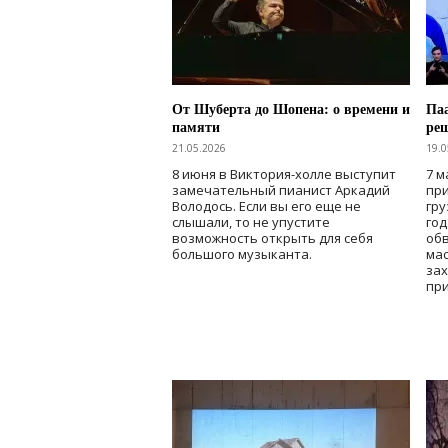
От Шуберта до Шопена: о времени и
Паа
памяти
ре
21.05.2026
19.0
8 июня в Виктория-холле выступит
7 м
замечательный пианист Аркадий
при
Володось. Если вы его еще не
гру
слышали, то не упустите
го
возможность открыть для себя
об
большого музыканта.
мас
зах
при