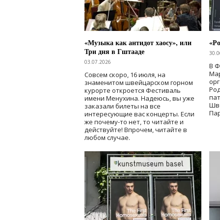
«Музыка как антидот хаосу», или
«Ро
Три дня в Гштааде
30.0
03.07.2026
В 
Мар
Совсем скоро, 16 июля, на
ор
знаменитом швейцарском горном
Ро
курорте откроется Фестиваль
па
имени Менухина. Надеюсь, вы уже
Шв
заказали билеты на все
Пар
интересующие вас концерты. Если
же почему-то нет, то читайте и
действуйте! Впрочем, читайте в
любом случае.