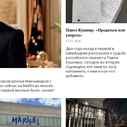
Павел Кушнир: «Продаться или
умереть»
27.07.2026
Два года назад я первой в
Швейцарии рассказала о судьбе
российского пианиста Павла
Кушнира. Сегодня, во вторую
годовщину его смерти, хочу
напомнить о нем и кое-что
добавить.
сером Шоном Макнамарой с
 сейчас на Netflix во многих
й первой мыслью было: зачем?