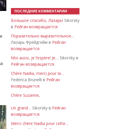
ПОСЛЕДНИЕ КОММЕНТАРИИ
Большое спасибо, Лазарь!
Sikorsky
в
Рейган возвращается
Поразительно выразительное…
 в
Лазарь Фрейдгейм в
Рейган
возвращается
Moi aussi, je l’espère! Je…
Sikorsky в
ой
Рейган возвращается
Chère Nadia, merci pour la…
Federica Brunelli в
Рейган
возвращается
Chère Suzanne,
Un grand…
Sikorsky в
Рейган
возвращается
Merci chère Nadia pour cette…