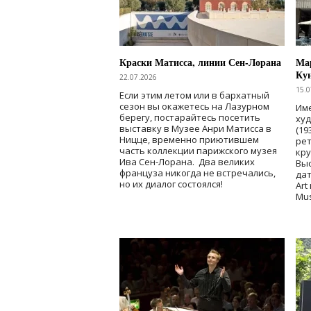
Краски Матисса, линии Сен-Лорана
Мар
Ку
22.07.2026
15.0
Если этим летом или в бархатный
сезон вы окажетесь на Лазурном
Име
берегу, постарайтесь посетить
ху
выставку в Музее Анри Матисса в
(19
Ницце, временно приютившем
рет
часть коллекции парижского музея
кр
Ива Сен-Лорана. Два великих
Выс
француза никогда не встречались,
дат
но их диалог состоялся!
Art
Mu