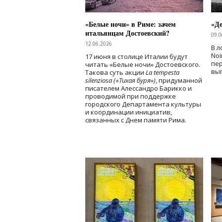
«Белые ночи» в Риме: зачем
«Д
итальянцам Достоевский?
09.0
12.06.2026
В л
Noi
17 июня в столице Италии будут
пе
читать «Белые ночи» Достоевского.
вы
Такова суть акции
La tempesta
silenziosa (
«
Тихая буря
»
)
, придуманной
писателем Алессандро Барикко и
проводимой при поддержке
городского Департамента культуры
и координации инициатив,
связанных с Днем памяти Рима.