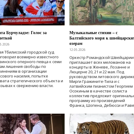
та Бурчуладзе: Голос за
Музыкальные стихии – с
шеткой
Балтийского моря к швейцарски
озерам
5.2026
12.05.2026
ая Тбилисский городской суд
говорил всемирно известного
Оркестр Романдской Швейцарии
зинского оперного певца к семи
приглашает всех меломанов на
дам лишения свободы
по
концерты в Женеве, Лозанне и
винениям в организации
Люцерне 20, 21 и 22 мая. Под
сового насилия, попытке
руководством литовского дириж
вата стратегического объекта и
Мирги Гражините-Тила и с
зывах к свержению власти
.
латвийским пианистом Георгием
Осокиным в качестве солиста
коллектив предложит оригиналь
программу из произведений
Франка, Шопена, Дебюсси и Раве