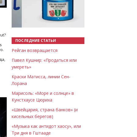
Назад
Вперёд
ut?
ПОСЛЕДНИЕ СТАТЬИ
s
о.
Рейган возвращается
да,
Павел Кушнир: «Продаться или
умереть»
Краски Матисса, линии Сен-
Лорана
Марисоль: «Море и солнце» в
Кунстхаусе Цюриха
«Швейцария, страна банков» (и
кисельных берегов)
«Музыка как антидот хаосу», или
Три дня в Гштааде