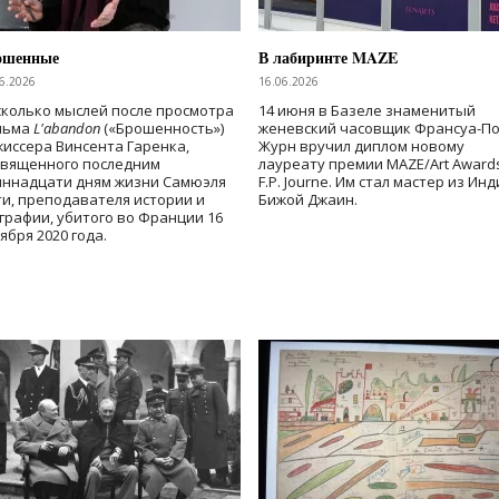
ошенные
В лабиринте MAZE
6.2026
16.06.2026
колько мыслей после просмотра
14 июня в Базеле знаменитый
льма
L'abandon
(«Брошенность»)
женевский часовщик Франсуа-П
иссера Винсента Гаренка,
Журн вручил диплом новому
священного последним
лауреату премии MAZE/Art Award
иннадцати дням жизни Самюэля
F.P. Journe. Им стал мастер из Ин
и, преподавателя истории и
Бижой Джаин.
графии, убитого во Франции 16
ября 2020 года.