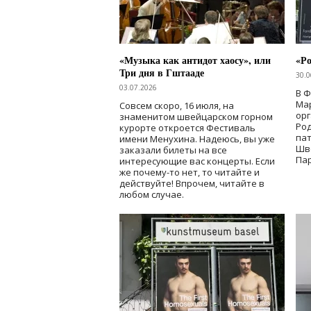
«Музыка как антидот хаосу», или
«Ро
Три дня в Гштааде
30.0
03.07.2026
В 
Мар
Совсем скоро, 16 июля, на
ор
знаменитом швейцарском горном
Ро
курорте откроется Фестиваль
па
имени Менухина. Надеюсь, вы уже
Шв
заказали билеты на все
Пар
интересующие вас концерты. Если
же почему-то нет, то читайте и
действуйте! Впрочем, читайте в
любом случае.