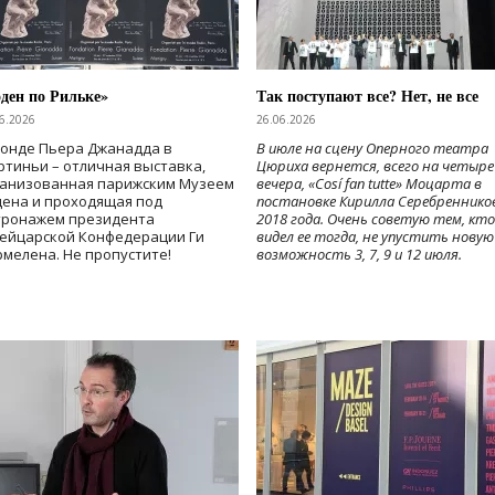
ден по Рильке»
Так поступают все? Нет, не все
6.2026
26.06.2026
Фонде Пьера Джанадда в
В июле на сцену Оперного театра
тиньи – отличная выставка,
Цюриха вернется, всего на четыре
ганизованная парижским Музеем
вечера, «Cosí fan tutte» Моцарта в
дена и проходящая под
постановке Кирилла Серебреннико
тронажем президента
2018 года. Очень советую тем, кто
ейцарской Конфедерации Ги
видел ее тогда, не упустить новую
мелена. Не пропустите!
возможность 3, 7, 9 и 12 июля.