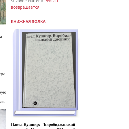
Suzanne Hurter в
Рейган
возвращается
КНИЖНАЯ ПОЛКА
м
ера
ную
ля.
Павел Кушнир: "Биробиджанский