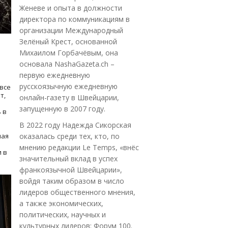
Женеве и опыта в должности
директора по коммуникациям в
организации Международный
Зелёный Крест, основанной
Михаилом Горбачёвым, она
основала NashaGazeta.ch –
первую ежедневную
русскоязычную ежедневную
все
т,
онлайн-газету в Швейцарии,
запущенную в 2007 году.
 в
В 2022 году Надежда Сикорская
ная
оказалась среди тех, кто, по
мнению редакции Le Temps, «внёс
 в
значительный вклад в успех
франкоязычной Швейцарии»,
войдя таким образом в число
лидеров общественного мнения,
а также экономических,
политических, научных и
культурных лидеров: Форум 100.