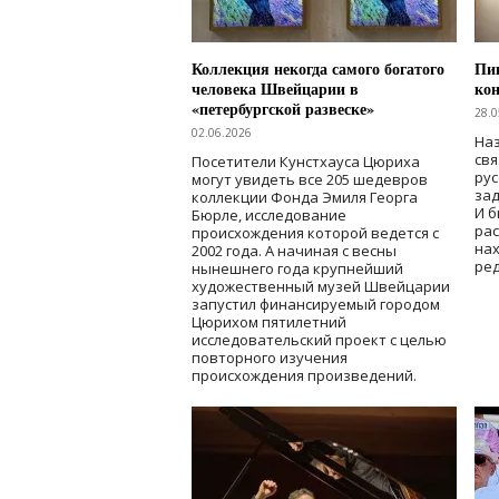
Коллекция некогда самого богатого
Пик
человека Швейцарии в
кон
«петербургской развеске»
28.0
02.06.2026
Наз
свя
Посетители Кунстхауса Цюриха
рус
могут увидеть все 205 шедевров
зад
коллекции Фонда Эмиля Георга
И б
Бюрле, исследование
рас
происхождения которой ведется с
нах
2002 года. А начиная с весны
ред
нынешнего года крупнейший
художественный музей Швейцарии
запустил финансируемый городом
Цюрихом пятилетний
исследовательский проект с целью
повторного изучения
происхождения произведений.