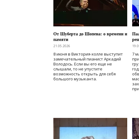
От Шуберта до Шопена: о времени и
Паа
памяти
ре
21.05.2026
19.0
8 июня в Виктория-холле выступит
7 м
замечательный пианист Аркадий
при
Володось. Если вы его еще не
гру
слышали, то не упустите
го
возможность открыть для себя
об
большого музыканта.
мас
зах
при