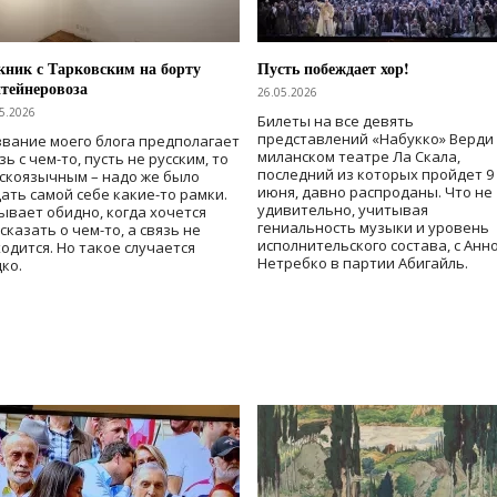
ник с Тарковским на борту
Пусть побеждает хор!
тейнеровоза
26.05.2026
5.2026
Билеты на все девять
представлений «Набукко» Верди
вание моего блога предполагает
миланском театре Ла Скала,
зь с чем-то, пусть не русским, то
последний из которых пройдет 9
скоязычным – надо же было
июня, давно распроданы. Что не
ать самой себе какие-то рамки.
удивительно, учитывая
ывает обидно, когда хочется
гениальность музыки и уровень
сказать о чем-то, а связь не
исполнительского состава, с Анн
одится. Но такое случается
Нетребко в партии Абигайль.
ко.