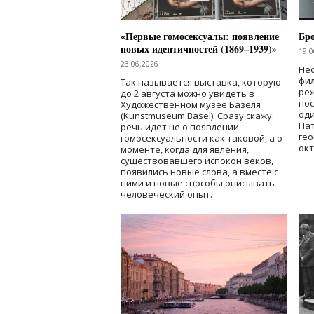
«Первые гомосексуалы: появление
Бр
новых идентичностей (1869–1939)»
19.0
23.06.2026
Нес
фи
Так называется выставка, которую
реж
до 2 августа можно увидеть в
по
Художественном музее Базеля
од
(Kunstmuseum Basel). Сразу скажу:
Пат
речь идет не о появлении
гео
гомосексуальности как таковой, а о
окт
моменте, когда для явления,
существовавшего испокон веков,
появились новые слова, а вместе с
ними и новые способы описывать
человеческий опыт.