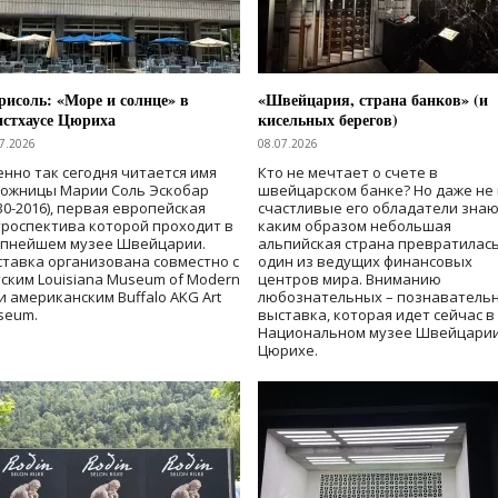
исоль: «Море и солнце» в
«Швейцария, страна банков» (и
нстхаусе Цюриха
кисельных берегов)
7.2026
08.07.2026
нно так сегодня читается имя
Кто не мечтает о счете в
дожницы Марии Соль Эскобар
швейцарском банке? Но даже не 
30-2016), первая европейская
счастливые его обладатели знаю
роспектива которой проходит в
каким образом небольшая
упнейшем музее Швейцарии.
альпийская страна превратилась
тавка организована совместно с
один из ведущих финансовых
ским Louisiana Museum of Modern
центров мира. Вниманию
 и американским Buffalo AKG Art
любознательных – познаватель
seum.
выставка, которая идет сейчас в
Национальном музее Швейцарии
Цюрихе.