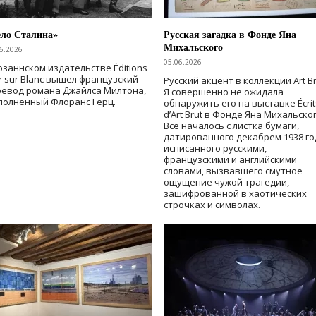
ело Сталина»
Русская загадка в Фонде Яна
Михальского
6.2026
05.06.2026
озаннском издательстве Éditions
r sur Blanc вышел французский
Русский акцент в коллекции Art Br
ревод романа Джайлса Милтона,
Я совершенно не ожидала
полненный Флоранс Герц.
обнаружить его на выставке Écrit
d’Art Brut в Фонде Яна Михальског
Все началось с листка бумаги,
датированного декабрем 1938 го
исписанного русскими,
французскими и английскими
словами, вызвавшего смутное
ощущение чужой трагедии,
зашифрованной в хаотических
строчках и символах.