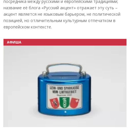
посредника между русскими и европейскими традициями;
название её блога «Русский акцент» отражает эту суть –
акцент является не языковым барьером, не политической
позицией, но отличительным культурным отпечатком в
европейском контексте.
АФИША
Назад
Вперёд