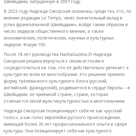
Швейцарии, запущенную в 2007 году.
В 2022 году Надежда Сикорская оказалась среди тех, кто, по
мнению редакции Le Temps, «внёс значительный вклад в
успех франкоязычной Швейцарии», войдя таким образом в
число лидеров общественного мнения, а также
экономических, политических, научных и культурных
лидеров: Форум 100.
После 18 лет руководства NashaGazeta.ch Надежда
Сикорская решила вернуться к своим истокам и
сосредоточиться на том, что её действительно увлекает: к
культуре во всём её многообразии. Это решение приняло
форму трёхязычного культурного блога (русский,
английский, французский), родившегося в сердце Европы – в
Швейцарии, её приёмной стране, стране, которая
отличается своей мультикультурностью и многоязычием.
Надежда Сикорская позиционирует себя не как «русский
голос», а как голос европейки русского происхождения,
имеющей более 30 лет профессионального опыта в сфере
культуры. Она позиционирует себя как культурного