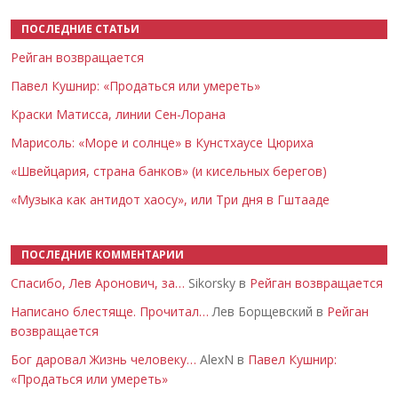
ПОСЛЕДНИЕ СТАТЬИ
Рейган возвращается
Павел Кушнир: «Продаться или умереть»
Краски Матисса, линии Сен-Лорана
Марисоль: «Море и солнце» в Кунстхаусе Цюриха
«Швейцария, страна банков» (и кисельных берегов)
«Музыка как антидот хаосу», или Три дня в Гштааде
ПОСЛЕДНИЕ КОММЕНТАРИИ
Спасибо, Лев Аронович, за…
Sikorsky в
Рейган возвращается
Написано блестяще. Прочитал…
Лев Борщевский в
Рейган
возвращается
Бог даровал Жизнь человеку…
AlexN в
Павел Кушнир:
«Продаться или умереть»