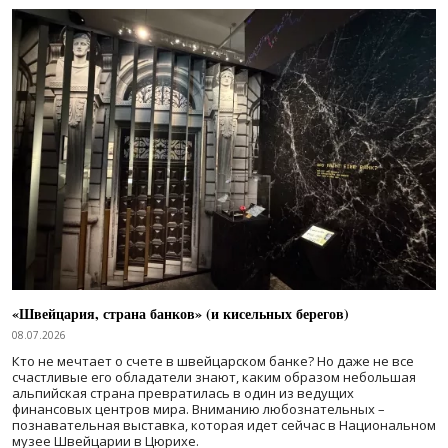
«Швейцария, страна банков» (и кисельных берегов)
08.07.2026
Кто не мечтает о счете в швейцарском банке? Но даже не все
счастливые его обладатели знают, каким образом небольшая
альпийская страна превратилась в один из ведущих
финансовых центров мира. Вниманию любознательных –
познавательная выставка, которая идет сейчас в Национальном
музее Швейцарии в Цюрихе.