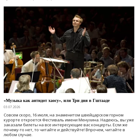
«Музыка как антидот хаосу», или Три дня в Гштааде
03.07.2026
Совсем скоро, 16 июля, на знаменитом швейцарском горном
курорте откроется Фестиваль имени Менухина. Надеюсь, вы уже
заказали билеты на все интересующие вас концерты. Если же
почему-то нет, то читайте и действуйте! Впрочем, читайте в
любом случае.