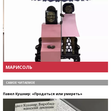
Назад
Вперёд
МАРИСОЛЬ
САМОЕ ЧИТАЕМОЕ
Павел Кушнир: «Продаться или умереть»