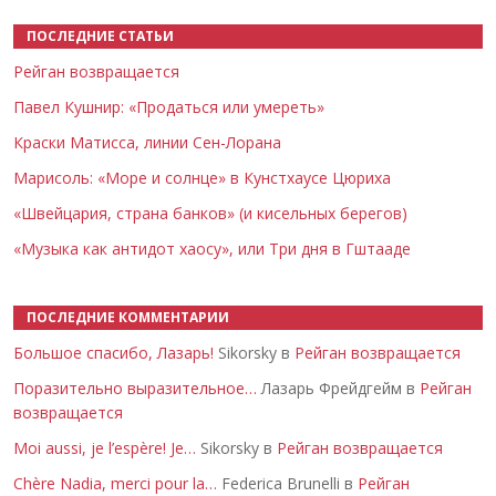
ПОСЛЕДНИЕ СТАТЬИ
Рейган возвращается
Павел Кушнир: «Продаться или умереть»
Краски Матисса, линии Сен-Лорана
Марисоль: «Море и солнце» в Кунстхаусе Цюриха
«Швейцария, страна банков» (и кисельных берегов)
«Музыка как антидот хаосу», или Три дня в Гштааде
ПОСЛЕДНИЕ КОММЕНТАРИИ
Большое спасибо, Лазарь!
Sikorsky в
Рейган возвращается
Поразительно выразительное…
Лазарь Фрейдгейм в
Рейган
возвращается
Moi aussi, je l’espère! Je…
Sikorsky в
Рейган возвращается
Chère Nadia, merci pour la…
Federica Brunelli в
Рейган