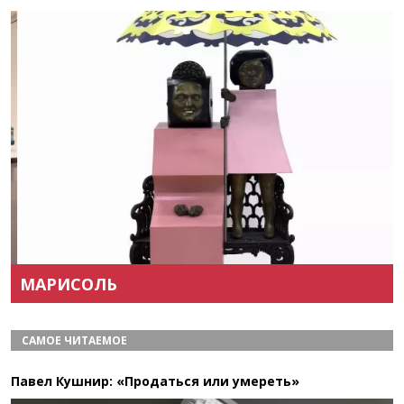
Назад
Вперёд
МАРИСОЛЬ
САМОЕ ЧИТАЕМОЕ
Павел Кушнир: «Продаться или умереть»