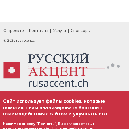
О проекте
Контакты
Услуги
Спонсоры
Footer
© 2026 rusaccent.ch
Все материалы, размещенные на веб-сайте rusaccent.ch, охраняются в
Сайт использует файлы cookies, которые
соответствии с законодательством Швейцарии об авторском праве и
международными соглашениями. Полное или частичное использование
помогают нам анализировать Ваш опыт
материалов возможно только с разрешения редакции. В случае полного
взаимодействия с сайтом и улучшать его
или частичного воспроизведения материалов сайта rusaccent.ch,
ОБЯЗАТЕЛЬНА АКТИВНАЯ ГИПЕРССЫЛКА на конкретный заимствованный
текст. Фотоизображения, размещенные редакцией rusaccent.ch, являются
Нажимая кнопку "Принять", Вы соглашаетесь с
ее исключительной собственностью. Полное или частичное
Больше информации
использованием cookies