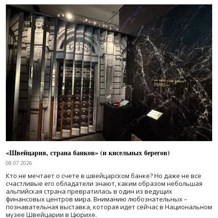
«Швейцария, страна банков» (и кисельных берегов)
08.07.2026
Кто не мечтает о счете в швейцарском банке? Но даже не все
счастливые его обладатели знают, каким образом небольшая
альпийская страна превратилась в один из ведущих
финансовых центров мира. Вниманию любознательных –
познавательная выставка, которая идет сейчас в Национальном
музее Швейцарии в Цюрихе.