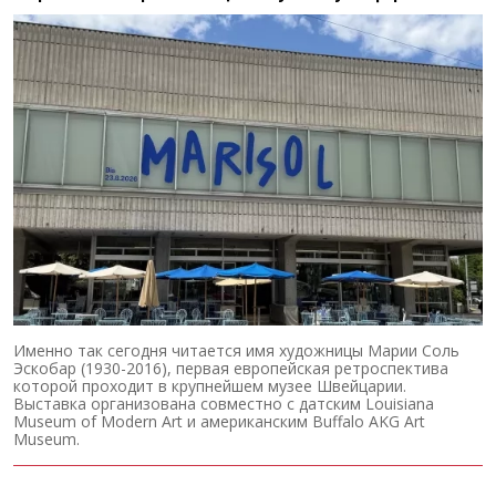
Именно так сегодня читается имя художницы Марии Соль
Эскобар (1930-2016), первая европейская ретроспектива
которой проходит в крупнейшем музее Швейцарии.
Выставка организована совместно с датским Louisiana
Museum of Modern Art и американским Buffalo AKG Art
Museum.