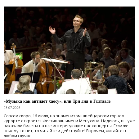
«Музыка как антидот хаосу», или Три дня в Гштааде
03.07.2026
Совсем скоро, 16 июля, на знаменитом швейцарском горном
курорте откроется Фестиваль имени Менухина. Надеюсь, вы уже
заказали билеты на все интересующие вас концерты. Если же
почему-то нет, то читайте и действуйте! Впрочем, читайте в
любом случае.