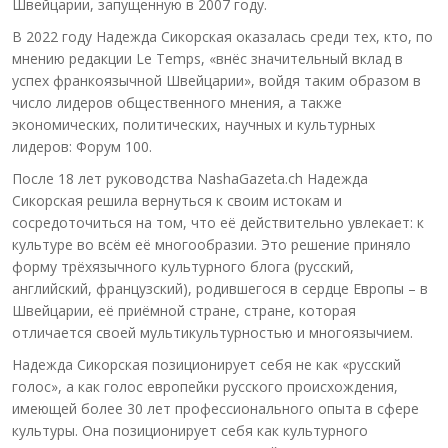
Швейцарии, запущенную в 2007 году.
В 2022 году Надежда Сикорская оказалась среди тех, кто, по
мнению редакции Le Temps, «внёс значительный вклад в
успех франкоязычной Швейцарии», войдя таким образом в
число лидеров общественного мнения, а также
экономических, политических, научных и культурных
лидеров: Форум 100.
После 18 лет руководства NashaGazeta.ch Надежда
Сикорская решила вернуться к своим истокам и
сосредоточиться на том, что её действительно увлекает: к
культуре во всём её многообразии. Это решение приняло
форму трёхязычного культурного блога (русский,
английский, французский), родившегося в сердце Европы – в
Швейцарии, её приёмной стране, стране, которая
отличается своей мультикультурностью и многоязычием.
Надежда Сикорская позиционирует себя не как «русский
голос», а как голос европейки русского происхождения,
имеющей более 30 лет профессионального опыта в сфере
культуры. Она позиционирует себя как культурного