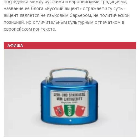
посредника между русскими и европейскими традициями;
название её блога «Русский акцент» отражает эту суть –
акцент является не языковым барьером, не политической
позицией, но отличительным культурным отпечатком в
европейском контексте.
АФИША
Назад
Вперёд