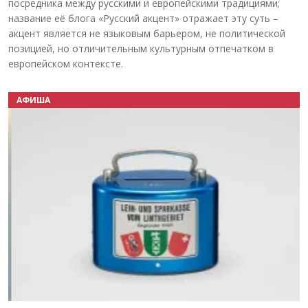
посредника между русскими и европейскими традициями;
название её блога «Русский акцент» отражает эту суть –
акцент является не языковым барьером, не политической
позицией, но отличительным культурным отпечатком в
европейском контексте.
АФИША
Назад
Вперёд