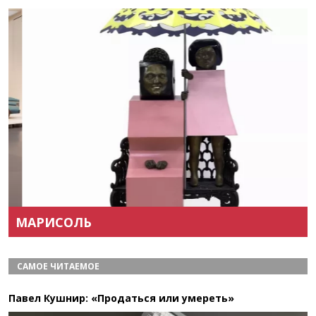
Назад
Вперёд
МАРИСОЛЬ
САМОЕ ЧИТАЕМОЕ
Павел Кушнир: «Продаться или умереть»