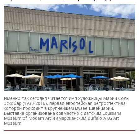
Именно так сегодня читается имя художницы Марии Соль
Эскобар (1930-2016), первая европейская ретроспектива
которой проходит в крупнейшем музее Швейцарии.
Выставка организована совместно с датским Louisiana
Museum of Modern Art и американским Buffalo AKG Art
Museum.