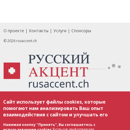
О проекте
Контакты
Услуги
Спонсоры
Footer
© 2026 rusaccent.ch
Все материалы, размещенные на веб-сайте rusaccent.ch, охраняются в
Сайт использует файлы cookies, которые
соответствии с законодательством Швейцарии об авторском праве и
международными соглашениями. Полное или частичное использование
помогают нам анализировать Ваш опыт
материалов возможно только с разрешения редакции. В случае полного
взаимодействия с сайтом и улучшать его
или частичного воспроизведения материалов сайта rusaccent.ch,
ОБЯЗАТЕЛЬНА АКТИВНАЯ ГИПЕРССЫЛКА на конкретный заимствованный
текст. Фотоизображения, размещенные редакцией rusaccent.ch, являются
Нажимая кнопку "Принять", Вы соглашаетесь с
ее исключительной собственностью. Полное или частичное
Больше информации
использованием cookies