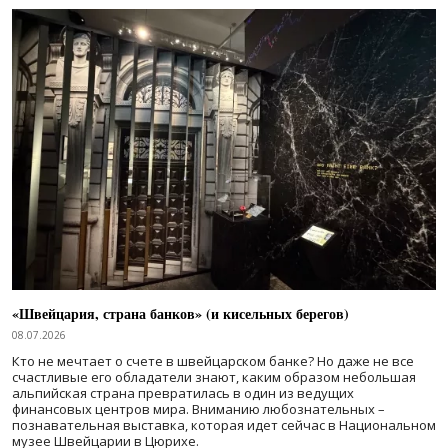
«Швейцария, страна банков» (и кисельных берегов)
08.07.2026
Кто не мечтает о счете в швейцарском банке? Но даже не все
счастливые его обладатели знают, каким образом небольшая
альпийская страна превратилась в один из ведущих
финансовых центров мира. Вниманию любознательных –
познавательная выставка, которая идет сейчас в Национальном
музее Швейцарии в Цюрихе.