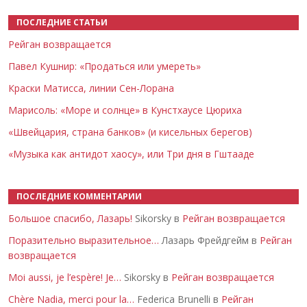
ПОСЛЕДНИЕ СТАТЬИ
Рейган возвращается
Павел Кушнир: «Продаться или умереть»
Краски Матисса, линии Сен-Лорана
Марисоль: «Море и солнце» в Кунстхаусе Цюриха
«Швейцария, страна банков» (и кисельных берегов)
«Музыка как антидот хаосу», или Три дня в Гштааде
ПОСЛЕДНИЕ КОММЕНТАРИИ
Большое спасибо, Лазарь!
Sikorsky в
Рейган возвращается
Поразительно выразительное…
Лазарь Фрейдгейм в
Рейган
возвращается
Moi aussi, je l’espère! Je…
Sikorsky в
Рейган возвращается
Chère Nadia, merci pour la…
Federica Brunelli в
Рейган