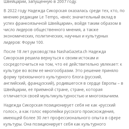
Швейцарии, запущенную в 2007 году.
В 2022 году Надежда Сикорская оказалась среди тех, кто, по
мнению редакции Le Temps, «внёс значительный вклад в
успех франкоязычной Швейцарии», войдя таким образом в
число лидеров общественного мнения, а также
экономических, политических, научных и культурных
лидеров: Форум 100.
После 18 лет руководства NashaGazeta.ch Надежда
Сикорская решила вернуться к своим истокам и
сосредоточиться на том, что её действительно увлекает: к
культуре во всём её многообразии. Это решение приняло
форму трёхязычного культурного блога (русский,
английский, французский), родившегося в сердце Европы – в
Швейцарии, её приёмной стране, стране, которая
отличается своей мультикультурностью и многоязычием.
Надежда Сикорская позиционирует себя не как «русский
голос», а как голос европейки русского происхождения,
имеющей более 30 лет профессионального опыта в сфере
культуры. Она позиционирует себя как культурного