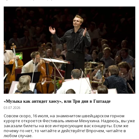
«Музыка как антидот хаосу», или Три дня в Гштааде
03.07.2026
Совсем скоро, 16 июля, на знаменитом швейцарском горном
курорте откроется Фестиваль имени Менухина. Надеюсь, вы уже
заказали билеты на все интересующие вас концерты. Если же
почему-то нет, то читайте и действуйте! Впрочем, читайте в
любом случае.