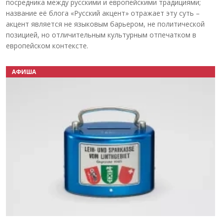
посредника между русскими и европейскими традициями;
название её блога «Русский акцент» отражает эту суть –
акцент является не языковым барьером, не политической
позицией, но отличительным культурным отпечатком в
европейском контексте.
АФИША
Назад
Вперёд