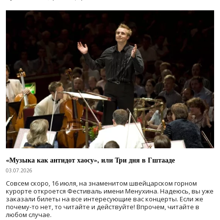
«Музыка как антидот хаосу», или Три дня в Гштааде
03.07.2026
Совсем скоро, 16 июля, на знаменитом швейцарском горном
курорте откроется Фестиваль имени Менухина. Надеюсь, вы уже
заказали билеты на все интересующие вас концерты. Если же
почему-то нет, то читайте и действуйте! Впрочем, читайте в
любом случае.