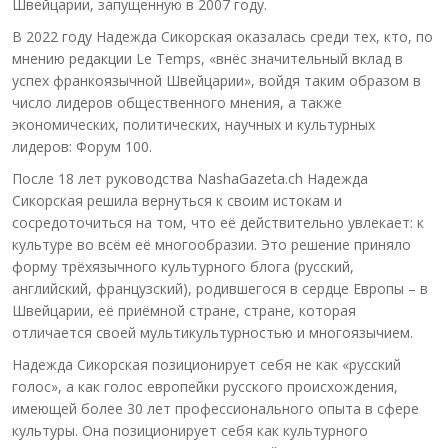
Швейцарии, запущенную в 2007 году.
В 2022 году Надежда Сикорская оказалась среди тех, кто, по
мнению редакции Le Temps, «внёс значительный вклад в
успех франкоязычной Швейцарии», войдя таким образом в
число лидеров общественного мнения, а также
экономических, политических, научных и культурных
лидеров: Форум 100.
После 18 лет руководства NashaGazeta.ch Надежда
Сикорская решила вернуться к своим истокам и
сосредоточиться на том, что её действительно увлекает: к
культуре во всём её многообразии. Это решение приняло
форму трёхязычного культурного блога (русский,
английский, французский), родившегося в сердце Европы – в
Швейцарии, её приёмной стране, стране, которая
отличается своей мультикультурностью и многоязычием.
Надежда Сикорская позиционирует себя не как «русский
голос», а как голос европейки русского происхождения,
имеющей более 30 лет профессионального опыта в сфере
культуры. Она позиционирует себя как культурного