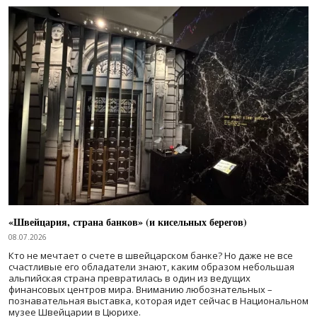
«Швейцария, страна банков» (и кисельных берегов)
08.07.2026
Кто не мечтает о счете в швейцарском банке? Но даже не все
счастливые его обладатели знают, каким образом небольшая
альпийская страна превратилась в один из ведущих
финансовых центров мира. Вниманию любознательных –
познавательная выставка, которая идет сейчас в Национальном
музее Швейцарии в Цюрихе.