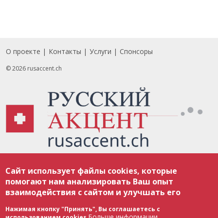
О проекте
Контакты
Услуги
Спонсоры
Footer
© 2026 rusaccent.ch
Все материалы, размещенные на веб-сайте rusaccent.ch, охраняются в
Сайт использует файлы cookies, которые
соответствии с законодательством Швейцарии об авторском праве и
международными соглашениями. Полное или частичное использование
помогают нам анализировать Ваш опыт
материалов возможно только с разрешения редакции. В случае полного
взаимодействия с сайтом и улучшать его
или частичного воспроизведения материалов сайта rusaccent.ch,
ОБЯЗАТЕЛЬНА АКТИВНАЯ ГИПЕРССЫЛКА на конкретный заимствованный
текст. Фотоизображения, размещенные редакцией rusaccent.ch, являются
Нажимая кнопку "Принять", Вы соглашаетесь с
ее исключительной собственностью. Полное или частичное
Больше информации
использованием cookies