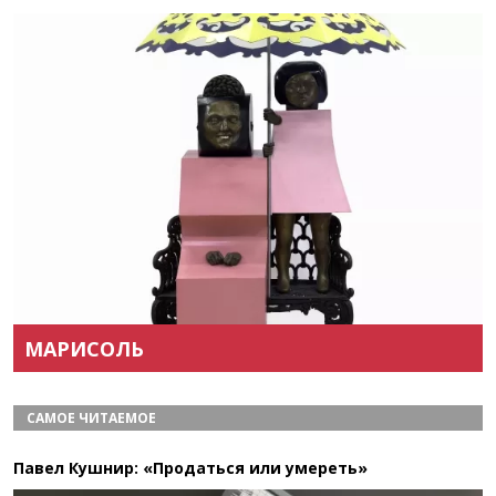
Назад
Вперёд
МАРИСОЛЬ
САМОЕ ЧИТАЕМОЕ
Павел Кушнир: «Продаться или умереть»