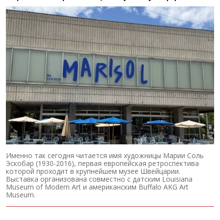
Именно так сегодня читается имя художницы Марии Соль
Эскобар (1930-2016), первая европейская ретроспектива
которой проходит в крупнейшем музее Швейцарии.
Выставка организована совместно с датским Louisiana
Museum of Modern Art и американским Buffalo AKG Art
Museum.