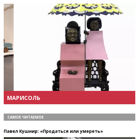
Назад
Вперёд
МАРИСОЛЬ
САМОЕ ЧИТАЕМОЕ
Павел Кушнир: «Продаться или умереть»