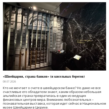
«Швейцария, страна банков» (и кисельных берегов)
08.07.2026
Кто не мечтает о счете в швейцарском банке? Но даже не все
счастливые его обладатели знают, каким образом небольшая
альпийская страна превратилась в один из ведущих
финансовых центров мира. Вниманию любознательных –
познавательная выставка, которая идет сейчас в Национальном
музее Швейцарии в Цюрихе.