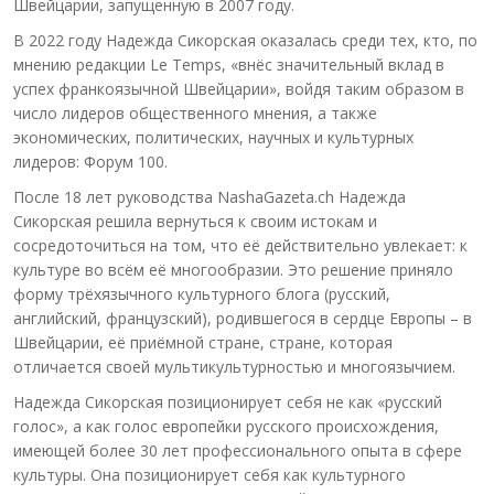
Швейцарии, запущенную в 2007 году.
В 2022 году Надежда Сикорская оказалась среди тех, кто, по
мнению редакции Le Temps, «внёс значительный вклад в
успех франкоязычной Швейцарии», войдя таким образом в
число лидеров общественного мнения, а также
экономических, политических, научных и культурных
лидеров: Форум 100.
После 18 лет руководства NashaGazeta.ch Надежда
Сикорская решила вернуться к своим истокам и
сосредоточиться на том, что её действительно увлекает: к
культуре во всём её многообразии. Это решение приняло
форму трёхязычного культурного блога (русский,
английский, французский), родившегося в сердце Европы – в
Швейцарии, её приёмной стране, стране, которая
отличается своей мультикультурностью и многоязычием.
Надежда Сикорская позиционирует себя не как «русский
голос», а как голос европейки русского происхождения,
имеющей более 30 лет профессионального опыта в сфере
культуры. Она позиционирует себя как культурного