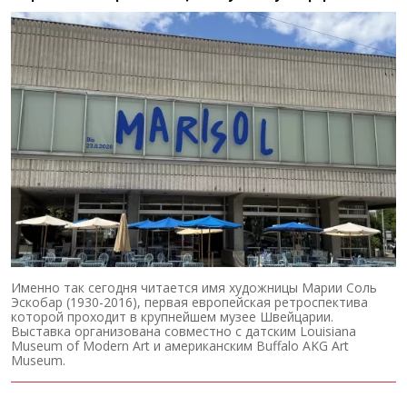
Именно так сегодня читается имя художницы Марии Соль
Эскобар (1930-2016), первая европейская ретроспектива
которой проходит в крупнейшем музее Швейцарии.
Выставка организована совместно с датским Louisiana
Museum of Modern Art и американским Buffalo AKG Art
Museum.