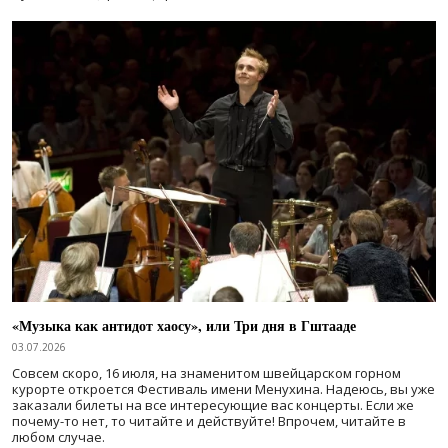
«Музыка как антидот хаосу», или Три дня в Гштааде
03.07.2026
Совсем скоро, 16 июля, на знаменитом швейцарском горном
курорте откроется Фестиваль имени Менухина. Надеюсь, вы уже
заказали билеты на все интересующие вас концерты. Если же
почему-то нет, то читайте и действуйте! Впрочем, читайте в
любом случае.