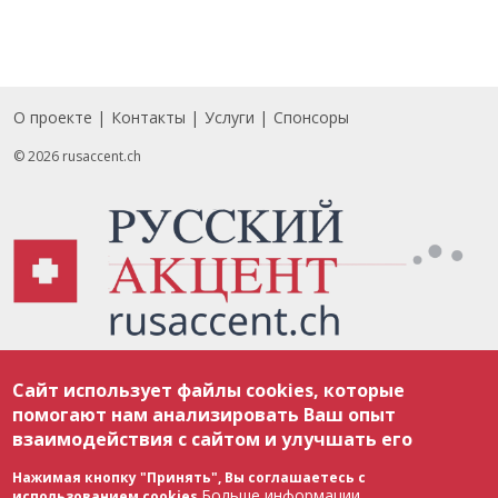
О проекте
Контакты
Услуги
Спонсоры
Footer
© 2026 rusaccent.ch
Все материалы, размещенные на веб-сайте rusaccent.ch, охраняются в
Сайт использует файлы cookies, которые
соответствии с законодательством Швейцарии об авторском праве и
международными соглашениями. Полное или частичное использование
помогают нам анализировать Ваш опыт
материалов возможно только с разрешения редакции. В случае полного
взаимодействия с сайтом и улучшать его
или частичного воспроизведения материалов сайта rusaccent.ch,
ОБЯЗАТЕЛЬНА АКТИВНАЯ ГИПЕРССЫЛКА на конкретный заимствованный
текст. Фотоизображения, размещенные редакцией rusaccent.ch, являются
Нажимая кнопку "Принять", Вы соглашаетесь с
ее исключительной собственностью. Полное или частичное
Больше информации
использованием cookies