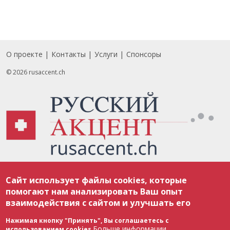
О проекте
Контакты
Услуги
Спонсоры
Footer
© 2026 rusaccent.ch
Все материалы, размещенные на веб-сайте rusaccent.ch, охраняются в
Сайт использует файлы cookies, которые
соответствии с законодательством Швейцарии об авторском праве и
международными соглашениями. Полное или частичное использование
помогают нам анализировать Ваш опыт
материалов возможно только с разрешения редакции. В случае полного
взаимодействия с сайтом и улучшать его
или частичного воспроизведения материалов сайта rusaccent.ch,
ОБЯЗАТЕЛЬНА АКТИВНАЯ ГИПЕРССЫЛКА на конкретный заимствованный
текст. Фотоизображения, размещенные редакцией rusaccent.ch, являются
Нажимая кнопку "Принять", Вы соглашаетесь с
ее исключительной собственностью. Полное или частичное
Больше информации
использованием cookies