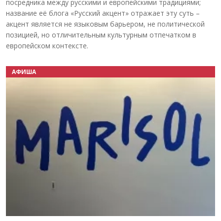
посредника между русскими и европейскими традициями;
название её блога «Русский акцент» отражает эту суть –
акцент является не языковым барьером, не политической
позицией, но отличительным культурным отпечатком в
европейском контексте.
АФИША
Назад
Вперёд