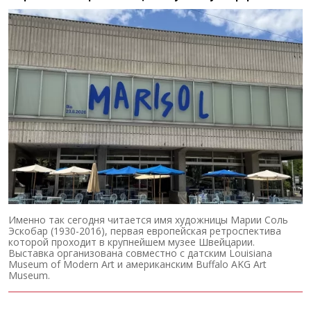
Именно так сегодня читается имя художницы Марии Соль
Эскобар (1930-2016), первая европейская ретроспектива
которой проходит в крупнейшем музее Швейцарии.
Выставка организована совместно с датским Louisiana
Museum of Modern Art и американским Buffalo AKG Art
Museum.