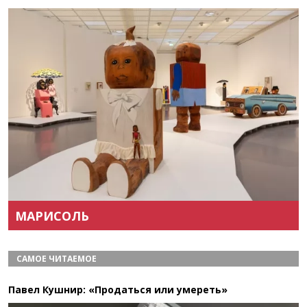
Назад
Вперёд
МАРИСОЛЬ
САМОЕ ЧИТАЕМОЕ
Павел Кушнир: «Продаться или умереть»