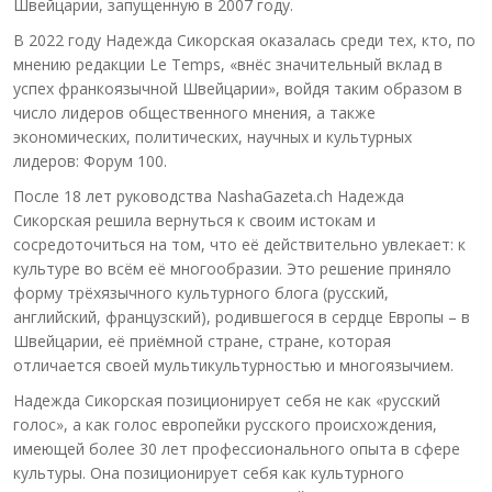
Швейцарии, запущенную в 2007 году.
В 2022 году Надежда Сикорская оказалась среди тех, кто, по
мнению редакции Le Temps, «внёс значительный вклад в
успех франкоязычной Швейцарии», войдя таким образом в
число лидеров общественного мнения, а также
экономических, политических, научных и культурных
лидеров: Форум 100.
После 18 лет руководства NashaGazeta.ch Надежда
Сикорская решила вернуться к своим истокам и
сосредоточиться на том, что её действительно увлекает: к
культуре во всём её многообразии. Это решение приняло
форму трёхязычного культурного блога (русский,
английский, французский), родившегося в сердце Европы – в
Швейцарии, её приёмной стране, стране, которая
отличается своей мультикультурностью и многоязычием.
Надежда Сикорская позиционирует себя не как «русский
голос», а как голос европейки русского происхождения,
имеющей более 30 лет профессионального опыта в сфере
культуры. Она позиционирует себя как культурного