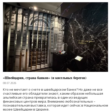
«Швейцария, страна банков» (и кисельных берегов)
08.07.2026
Кто не мечтает о счете в швейцарском банке? Но даже не все
счастливые его обладатели знают, каким образом небольшая
альпийская страна превратилась в один из ведущих
финансовых центров мира. Вниманию любознательных –
познавательная выставка, которая идет сейчас в Национальном
музее Швейцарии в Цюрихе.