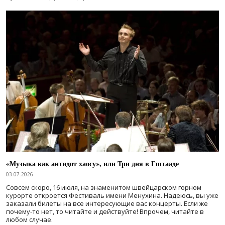
«Музыка как антидот хаосу», или Три дня в Гштааде
03.07.2026
Совсем скоро, 16 июля, на знаменитом швейцарском горном
курорте откроется Фестиваль имени Менухина. Надеюсь, вы уже
заказали билеты на все интересующие вас концерты. Если же
почему-то нет, то читайте и действуйте! Впрочем, читайте в
любом случае.