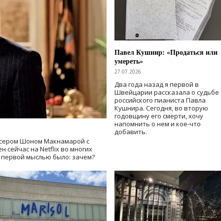
Павел Кушнир: «Продаться или
умереть»
27.07.2026
Два года назад я первой в
Швейцарии рассказала о судьбе
российского пианиста Павла
Кушнира. Сегодня, во вторую
годовщину его смерти, хочу
напомнить о нем и кое-что
добавить.
сером Шоном Макнамарой с
 сейчас на Netflix во многих
й первой мыслью было: зачем?