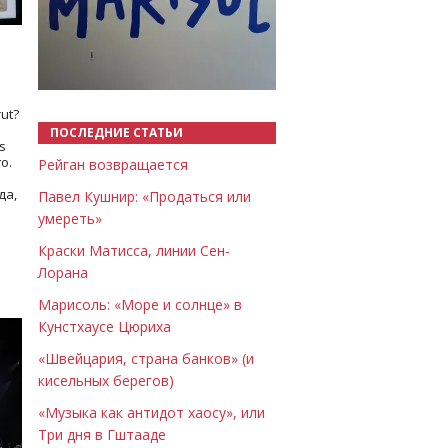
Назад
Вперёд
ut?
ПОСЛЕДНИЕ СТАТЬИ
s
о.
Рейган возвращается
да,
Павел Кушнир: «Продаться или
умереть»
Краски Матисса, линии Сен-
Лорана
Марисоль: «Море и солнце» в
Кунстхаусе Цюриха
«Швейцария, страна банков» (и
кисельных берегов)
«Музыка как антидот хаосу», или
Три дня в Гштааде