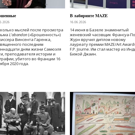
ошенные
В лабиринте MAZE
6.2026
16.06.2026
колько мыслей после просмотра
14 июня в Базеле знаменитый
льма
L'abandon
(«Брошенность»)
женевский часовщик Франсуа-П
иссера Винсента Гаренка,
Журн вручил диплом новому
священного последним
лауреату премии MAZE/Art Award
иннадцати дням жизни Самюэля
F.P. Journe. Им стал мастер из Ин
и, преподавателя истории и
Бижой Джаин.
графии, убитого во Франции 16
ября 2020 года.