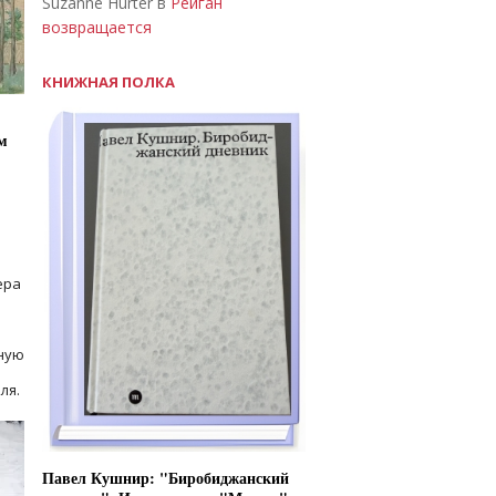
Suzanne Hurter в
Рейган
возвращается
КНИЖНАЯ ПОЛКА
м
ера
ную
ля.
Павел Кушнир: "Биробиджанский