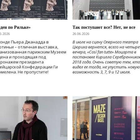
ден по Рильке»
Так поступают все? Нет, не все
6.2026
26.06.2026
Фонде Пьера Джанадда в
В июле на сцену Оперного театра
тиньи – отличная выставка,
Цюриха вернется, всего на четыре
ганизованная парижским Музеем
вечера, «Cosí fan tutte» Моцарта в
дена и проходящая под
постановке Кирилла Серебреннико
тронажем президента
2018 года. Очень советую тем, кто
ейцарской Конфедерации Ги
видел ее тогда, не упустить новую
мелена. Не пропустите!
возможность 3, 7, 9 и 12 июля.