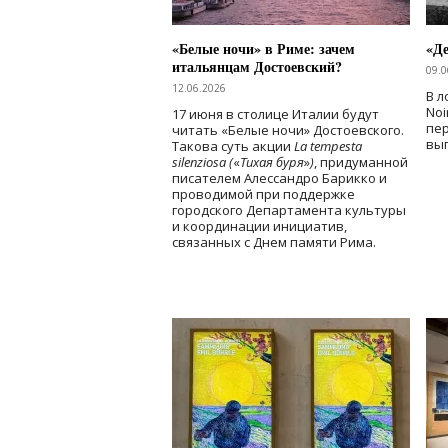
«Белые ночи» в Риме: зачем
«Д
итальянцам Достоевский?
09.0
12.06.2026
В л
Noi
17 июня в столице Италии будут
пе
читать «Белые ночи» Достоевского.
вы
Такова суть акции
La tempesta
silenziosa (
«
Тихая буря
»
)
, придуманной
писателем Алессандро Барикко и
проводимой при поддержке
городского Департамента культуры
и координации инициатив,
связанных с Днем памяти Рима.