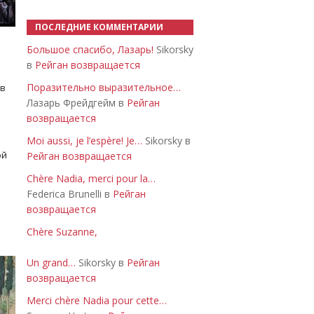
ПОСЛЕДНИЕ КОММЕНТАРИИ
Большое спасибо, Лазарь!
Sikorsky
в
Рейган возвращается
Поразительно выразительное…
 в
Лазарь Фрейдгейм в
Рейган
возвращается
Moi aussi, je l’espère! Je…
Sikorsky в
ой
Рейган возвращается
Chère Nadia, merci pour la…
Federica Brunelli в
Рейган
возвращается
Chère Suzanne,
Un grand…
Sikorsky в
Рейган
возвращается
Merci chère Nadia pour cette…