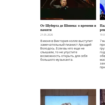
От Шуберта до Шопена: о времени и
Паа
памяти
ре
21.05.2026
19.0
8 июня в Виктория-холле выступит
7 м
замечательный пианист Аркадий
при
Володось. Если вы его еще не
гру
слышали, то не упустите
го
возможность открыть для себя
об
большого музыканта.
мас
зах
при