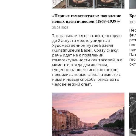
«Первые гомосексуалы: появление
Бр
новых идентичностей (1869–1939)»
19.0
23.06.2026
Нес
фи
Так называется выставка, которую
реж
до 2 августа можно увидеть в
по
Художественном музее Базеля
од
(Kunstmuseum Basel). Сразу скажу:
Пат
речь идет не о появлении
гео
гомосексуальности как таковой, а о
окт
моменте, когда для явления,
существовавшего испокон веков,
появились новые слова, а вместе с
ними и новые способы описывать
человеческий опыт.