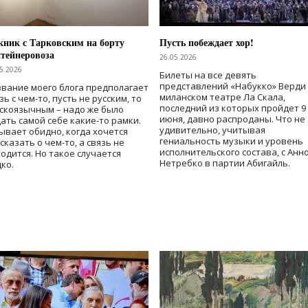
ник с Тарковским на борту
Пусть побеждает хор!
тейнеровоза
26.05.2026
5.2026
Билеты на все девять
представлений «Набукко» Верди
вание моего блога предполагает
миланском театре Ла Скала,
зь с чем-то, пусть не русским, то
последний из которых пройдет 9
скоязычным – надо же было
июня, давно распроданы. Что не
ать самой себе какие-то рамки.
удивительно, учитывая
ывает обидно, когда хочется
гениальность музыки и уровень
сказать о чем-то, а связь не
исполнительского состава, с Анн
одится. Но такое случается
Нетребко в партии Абигайль.
ко.