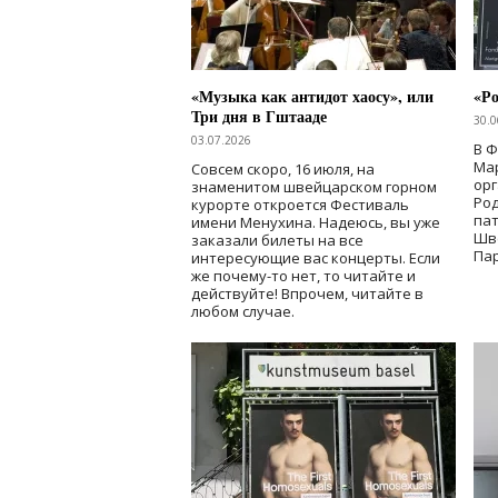
«Музыка как антидот хаосу», или
«Ро
Три дня в Гштааде
30.0
03.07.2026
В 
Мар
Совсем скоро, 16 июля, на
ор
знаменитом швейцарском горном
Ро
курорте откроется Фестиваль
па
имени Менухина. Надеюсь, вы уже
Шв
заказали билеты на все
Пар
интересующие вас концерты. Если
же почему-то нет, то читайте и
действуйте! Впрочем, читайте в
любом случае.