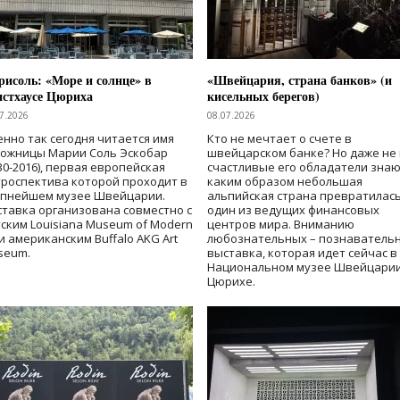
исоль: «Море и солнце» в
«Швейцария, страна банков» (и
нстхаусе Цюриха
кисельных берегов)
7.2026
08.07.2026
нно так сегодня читается имя
Кто не мечтает о счете в
дожницы Марии Соль Эскобар
швейцарском банке? Но даже не 
30-2016), первая европейская
счастливые его обладатели знаю
роспектива которой проходит в
каким образом небольшая
упнейшем музее Швейцарии.
альпийская страна превратилась
тавка организована совместно с
один из ведущих финансовых
ским Louisiana Museum of Modern
центров мира. Вниманию
 и американским Buffalo AKG Art
любознательных – познаватель
seum.
выставка, которая идет сейчас в
Национальном музее Швейцарии
Цюрихе.