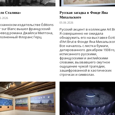
ело Сталина»
Русская загадка в Фонде Яна
Михальского
6.2026
05.06.2026
озаннском издательстве Éditions
r sur Blanc вышел французский
Русский акцент в коллекции Art Br
ревод романа Джайлса Милтона,
Я совершенно не ожидала
полненный Флоранс Герц.
обнаружить его на выставке Écrit
d’Art Brut в Фонде Яна Михальског
Все началось с листка бумаги,
датированного декабрем 1938 го
исписанного русскими,
французскими и английскими
словами, вызвавшего смутное
ощущение чужой трагедии,
зашифрованной в хаотических
строчках и символах.