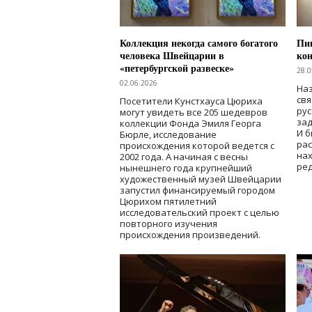
Коллекция некогда самого богатого
Пик
человека Швейцарии в
кон
«петербургской развеске»
28.0
02.06.2026
Наз
свя
Посетители Кунстхауса Цюриха
рус
могут увидеть все 205 шедевров
зад
коллекции Фонда Эмиля Георга
И б
Бюрле, исследование
рас
происхождения которой ведется с
нах
2002 года. А начиная с весны
ред
нынешнего года крупнейший
художественный музей Швейцарии
запустил финансируемый городом
Цюрихом пятилетний
исследовательский проект с целью
повторного изучения
происхождения произведений.