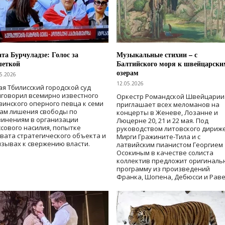
та Бурчуладзе: Голос за
Музыкальные стихии – с
шеткой
Балтийского моря к швейцарски
озерам
5.2026
12.05.2026
ая Тбилисский городской суд
говорил всемирно известного
Оркестр Романдской Швейцарии
зинского оперного певца к семи
приглашает всех меломанов на
дам лишения свободы
по
концерты в Женеве, Лозанне и
винениям в организации
Люцерне 20, 21 и 22 мая. Под
сового насилия, попытке
руководством литовского дириж
вата стратегического объекта и
Мирги Гражините-Тила и с
зывах к свержению власти
.
латвийским пианистом Георгием
Осокиным в качестве солиста
коллектив предложит оригиналь
программу из произведений
Франка, Шопена, Дебюсси и Раве