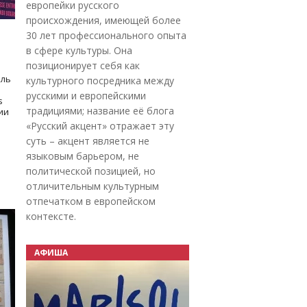
европейки русского
происхождения, имеющей более
30 лет профессионального опыта
в сфере культуры. Она
позиционирует себя как
оль
культурного посредника между
русскими и европейскими
s
традициями; название её блога
дии
«Русский акцент» отражает эту
суть – акцент является не
языковым барьером, не
политической позицией, но
отличительным культурным
отпечатком в европейском
контексте.
АФИША