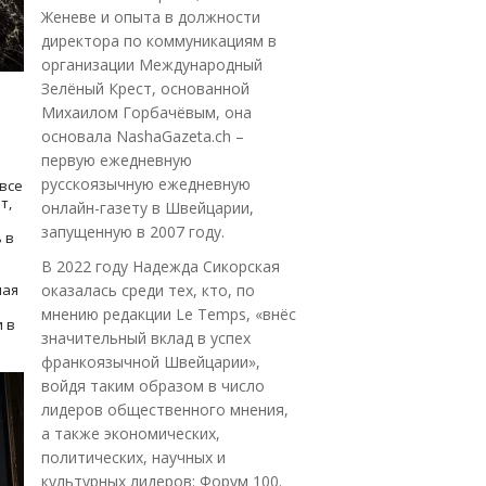
Женеве и опыта в должности
директора по коммуникациям в
организации Международный
Зелёный Крест, основанной
Михаилом Горбачёвым, она
основала NashaGazeta.ch –
первую ежедневную
русскоязычную ежедневную
все
т,
онлайн-газету в Швейцарии,
запущенную в 2007 году.
 в
В 2022 году Надежда Сикорская
ная
оказалась среди тех, кто, по
мнению редакции Le Temps, «внёс
 в
значительный вклад в успех
франкоязычной Швейцарии»,
войдя таким образом в число
лидеров общественного мнения,
а также экономических,
политических, научных и
культурных лидеров: Форум 100.