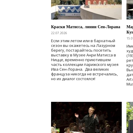
Краски Матисса, линии Сен-Лорана
Мар
Ку
22.07.2026
15.0
Если этим летом или в бархатный
сезон вы окажетесь на Лазурном
Име
берегу, постарайтесь посетить
ху
выставку в Музее Анри Матисса в
(19
Ницце, временно приютившем
рет
часть коллекции парижского музея
кр
Ива Сен-Лорана. Два великих
Выс
француза никогда не встречались,
дат
но их диалог состоялся!
Art
Mu