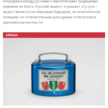
посредника между русскими и европейскими традициями;
название её блога «Русский акцент» отражает эту суть –
акцент является не языковым барьером, не политической
позицией, но отличительным культурным отпечатком в
европейском контексте.
АФИША
Назад
Вперёд