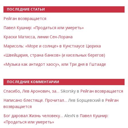
ПОСЛЕДНИЕ СТАТЬИ
Рейган возвращается
Павел Кушнир: «Продаться или умереть»
Краски Матисса, линии Сен-Лорана
Марисоль: «Море и солнце» в Кунстхаусе Цюриха
«Швейцария, страна банков» (и кисельных берегов)
«Музыка как антидот хаосу», или Три дня в Гштааде
ПОСЛЕДНИЕ КОММЕНТАРИИ
Спасибо, Лев Аронович, за…
Sikorsky в
Рейган возвращается
Написано блестяще. Прочитал…
Лев Борщевский в
Рейган
возвращается
Бог даровал Жизнь человеку…
AlexN в
Павел Кушнир:
«Продаться или умереть»