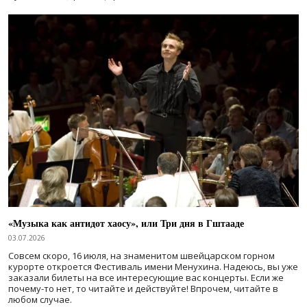
«Музыка как антидот хаосу», или Три дня в Гштааде
03.07.2026
Совсем скоро, 16 июля, на знаменитом швейцарском горном
курорте откроется Фестиваль имени Менухина. Надеюсь, вы уже
заказали билеты на все интересующие вас концерты. Если же
почему-то нет, то читайте и действуйте! Впрочем, читайте в
любом случае.