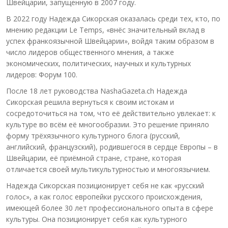
Швейцарии, запущенную в 2007 году.
В 2022 году Надежда Сикорская оказалась среди тех, кто, по
мнению редакции Le Temps, «внёс значительный вклад в
успех франкоязычной Швейцарии», войдя таким образом в
число лидеров общественного мнения, а также
экономических, политических, научных и культурных
лидеров: Форум 100.
После 18 лет руководства NashaGazeta.ch Надежда
Сикорская решила вернуться к своим истокам и
сосредоточиться на том, что её действительно увлекает: к
культуре во всём её многообразии. Это решение приняло
форму трёхязычного культурного блога (русский,
английский, французский), родившегося в сердце Европы – в
Швейцарии, её приёмной стране, стране, которая
отличается своей мультикультурностью и многоязычием.
Надежда Сикорская позиционирует себя не как «русский
голос», а как голос европейки русского происхождения,
имеющей более 30 лет профессионального опыта в сфере
культуры. Она позиционирует себя как культурного