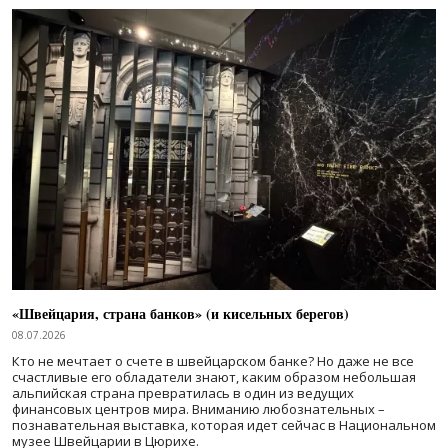
«Швейцария, страна банков» (и кисельных берегов)
08.07.2026
Кто не мечтает о счете в швейцарском банке? Но даже не все
счастливые его обладатели знают, каким образом небольшая
альпийская страна превратилась в один из ведущих
финансовых центров мира. Вниманию любознательных –
познавательная выставка, которая идет сейчас в Национальном
музее Швейцарии в Цюрихе.