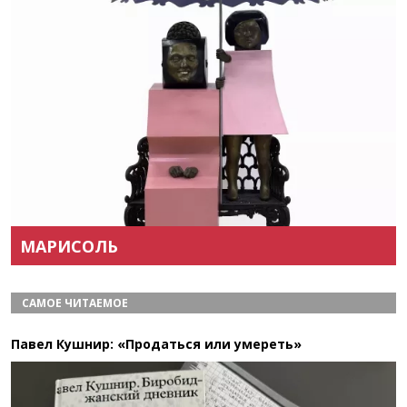
Назад
Вперёд
МАРИСОЛЬ
САМОЕ ЧИТАЕМОЕ
Павел Кушнир: «Продаться или умереть»