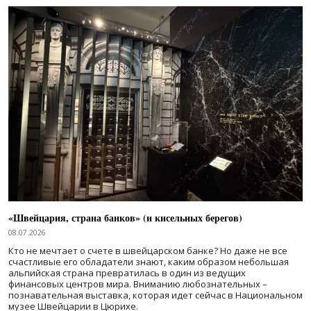
«Швейцария, страна банков» (и кисельных берегов)
08.07.2026
Кто не мечтает о счете в швейцарском банке? Но даже не все
счастливые его обладатели знают, каким образом небольшая
альпийская страна превратилась в один из ведущих
финансовых центров мира. Вниманию любознательных –
познавательная выставка, которая идет сейчас в Национальном
музее Швейцарии в Цюрихе.