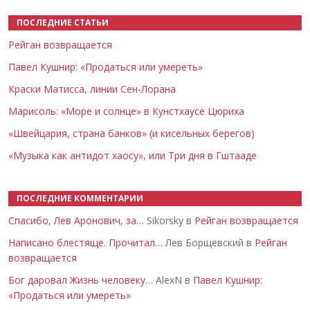
ПОСЛЕДНИЕ СТАТЬИ
Рейган возвращается
Павел Кушнир: «Продаться или умереть»
Краски Матисса, линии Сен-Лорана
Марисоль: «Море и солнце» в Кунстхаусе Цюриха
«Швейцария, страна банков» (и кисельных берегов)
«Музыка как антидот хаосу», или Три дня в Гштааде
ПОСЛЕДНИЕ КОММЕНТАРИИ
Спасибо, Лев Аронович, за…
Sikorsky в
Рейган возвращается
Написано блестяще. Прочитал…
Лев Борщевский в
Рейган
возвращается
Бог даровал Жизнь человеку…
AlexN в
Павел Кушнир:
«Продаться или умереть»