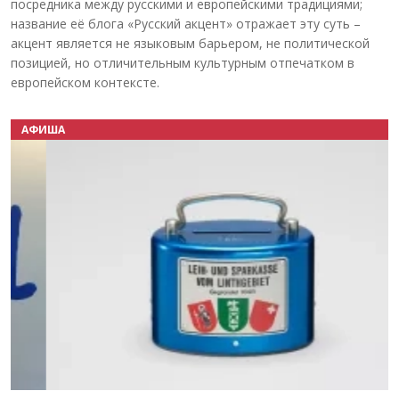
посредника между русскими и европейскими традициями;
название её блога «Русский акцент» отражает эту суть –
акцент является не языковым барьером, не политической
позицией, но отличительным культурным отпечатком в
европейском контексте.
АФИША
Назад
Вперёд