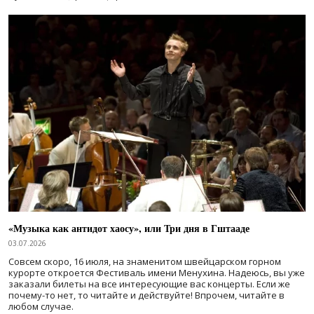
«Музыка как антидот хаосу», или Три дня в Гштааде
03.07.2026
Совсем скоро, 16 июля, на знаменитом швейцарском горном
курорте откроется Фестиваль имени Менухина. Надеюсь, вы уже
заказали билеты на все интересующие вас концерты. Если же
почему-то нет, то читайте и действуйте! Впрочем, читайте в
любом случае.