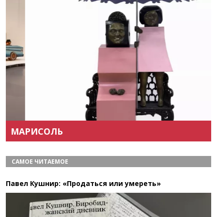
Назад
Вперёд
МАРИСОЛЬ
САМОЕ ЧИТАЕМОЕ
Павел Кушнир: «Продаться или умереть»