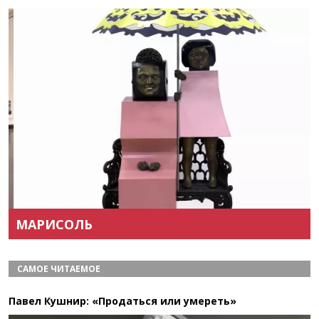
Назад
Вперёд
МАРИСОЛЬ
САМОЕ ЧИТАЕМОЕ
Павел Кушнир: «Продаться или умереть»