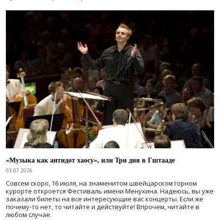
«Музыка как антидот хаосу», или Три дня в Гштааде
03.07.2026
Совсем скоро, 16 июля, на знаменитом швейцарском горном
курорте откроется Фестиваль имени Менухина. Надеюсь, вы уже
заказали билеты на все интересующие вас концерты. Если же
почему-то нет, то читайте и действуйте! Впрочем, читайте в
любом случае.