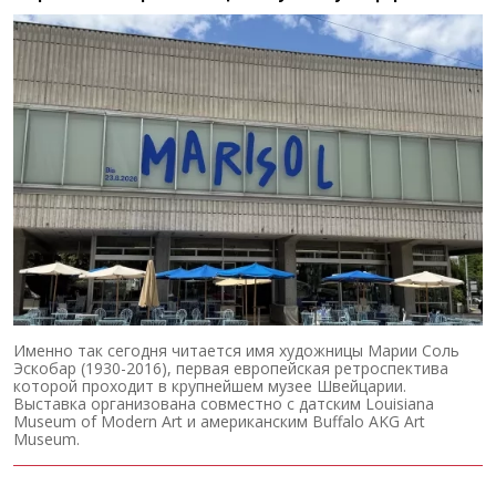
Именно так сегодня читается имя художницы Марии Соль
Эскобар (1930-2016), первая европейская ретроспектива
которой проходит в крупнейшем музее Швейцарии.
Выставка организована совместно с датским Louisiana
Museum of Modern Art и американским Buffalo AKG Art
Museum.