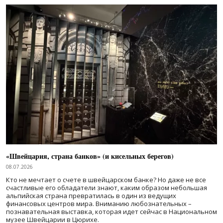
«Швейцария, страна банков» (и кисельных берегов)
08.07.2026
Кто не мечтает о счете в швейцарском банке? Но даже не все
счастливые его обладатели знают, каким образом небольшая
альпийская страна превратилась в один из ведущих
финансовых центров мира. Вниманию любознательных –
познавательная выставка, которая идет сейчас в Национальном
музее Швейцарии в Цюрихе.