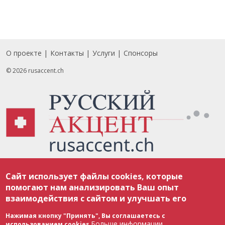
О проекте
Контакты
Услуги
Спонсоры
Footer
© 2026 rusaccent.ch
Все материалы, размещенные на веб-сайте rusaccent.ch, охраняются в
Сайт использует файлы cookies, которые
соответствии с законодательством Швейцарии об авторском праве и
международными соглашениями. Полное или частичное использование
помогают нам анализировать Ваш опыт
материалов возможно только с разрешения редакции. В случае полного
взаимодействия с сайтом и улучшать его
или частичного воспроизведения материалов сайта rusaccent.ch,
ОБЯЗАТЕЛЬНА АКТИВНАЯ ГИПЕРССЫЛКА на конкретный заимствованный
текст. Фотоизображения, размещенные редакцией rusaccent.ch, являются
Нажимая кнопку "Принять", Вы соглашаетесь с
ее исключительной собственностью. Полное или частичное
Больше информации
использованием cookies