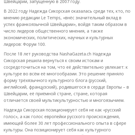
Швейцарии, запущенную в 2007 году.
В 2022 году Надежда Сикорская оказалась среди тех, кто, по
мнению редакции Le Temps, «внёс значительный вклад в
успех франкоязычной Швейцарии», войдя таким образом в
число лидеров общественного мнения, а также
экономических, политических, научных и культурных
лидеров: Форум 100.
После 18 лет руководства NashaGazeta.ch Надежда
Сикорская решила вернуться к своим истокам и
сосредоточиться на том, что её действительно увлекает: к
культуре во всём её многообразии. Это решение приняло
форму трёхязычного культурного блога (русский,
английский, французский), родившегося в сердце Европы – в
Швейцарии, её приёмной стране, стране, которая
отличается своей мультикультурностью и многоязычием.
Надежда Сикорская позиционирует себя не как «русский
голос», а как голос европейки русского происхождения,
имеющей более 30 лет профессионального опыта в сфере
культуры. Она позиционирует себя как культурного