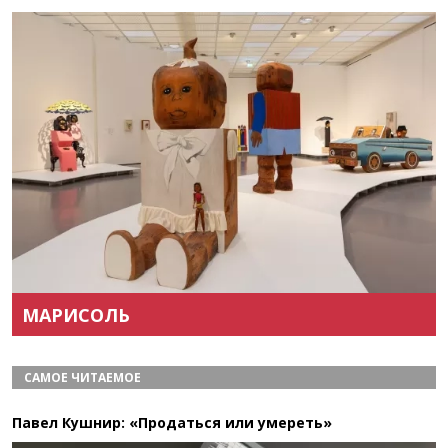
Назад
Вперёд
МАРИСОЛЬ
САМОЕ ЧИТАЕМОЕ
Павел Кушнир: «Продаться или умереть»