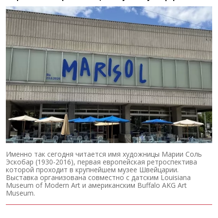
Именно так сегодня читается имя художницы Марии Соль
Эскобар (1930-2016), первая европейская ретроспектива
которой проходит в крупнейшем музее Швейцарии.
Выставка организована совместно с датским Louisiana
Museum of Modern Art и американским Buffalo AKG Art
Museum.