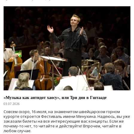
«Музыка как антидот хаосу», или Три дня в Гштааде
03.07.2026
Совсем скоро, 16 июля, на знаменитом швейцарском горном
курорте откроется Фестиваль имени Менухина. Надеюсь, вы уже
заказали билеты на все интересующие вас концерты. Если же
почему-то нет, то читайте и действуйте! Впрочем, читайте в
любом случае.