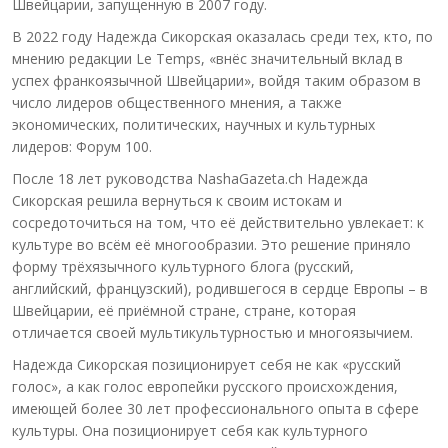
Швейцарии, запущенную в 2007 году.
В 2022 году Надежда Сикорская оказалась среди тех, кто, по
мнению редакции Le Temps, «внёс значительный вклад в
успех франкоязычной Швейцарии», войдя таким образом в
число лидеров общественного мнения, а также
экономических, политических, научных и культурных
лидеров: Форум 100.
После 18 лет руководства NashaGazeta.ch Надежда
Сикорская решила вернуться к своим истокам и
сосредоточиться на том, что её действительно увлекает: к
культуре во всём её многообразии. Это решение приняло
форму трёхязычного культурного блога (русский,
английский, французский), родившегося в сердце Европы – в
Швейцарии, её приёмной стране, стране, которая
отличается своей мультикультурностью и многоязычием.
Надежда Сикорская позиционирует себя не как «русский
голос», а как голос европейки русского происхождения,
имеющей более 30 лет профессионального опыта в сфере
культуры. Она позиционирует себя как культурного