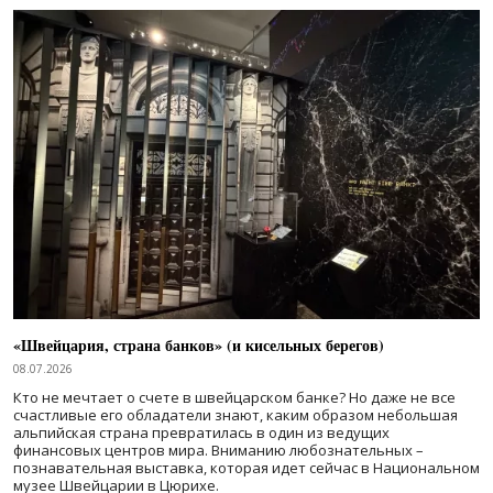
«Швейцария, страна банков» (и кисельных берегов)
08.07.2026
Кто не мечтает о счете в швейцарском банке? Но даже не все
счастливые его обладатели знают, каким образом небольшая
альпийская страна превратилась в один из ведущих
финансовых центров мира. Вниманию любознательных –
познавательная выставка, которая идет сейчас в Национальном
музее Швейцарии в Цюрихе.