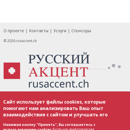
О проекте
Контакты
Услуги
Спонсоры
Footer
© 2026 rusaccent.ch
Все материалы, размещенные на веб-сайте rusaccent.ch, охраняются в
Сайт использует файлы cookies, которые
соответствии с законодательством Швейцарии об авторском праве и
международными соглашениями. Полное или частичное использование
помогают нам анализировать Ваш опыт
материалов возможно только с разрешения редакции. В случае полного
взаимодействия с сайтом и улучшать его
или частичного воспроизведения материалов сайта rusaccent.ch,
ОБЯЗАТЕЛЬНА АКТИВНАЯ ГИПЕРССЫЛКА на конкретный заимствованный
текст. Фотоизображения, размещенные редакцией rusaccent.ch, являются
Нажимая кнопку "Принять", Вы соглашаетесь с
ее исключительной собственностью. Полное или частичное
Больше информации
использованием cookies