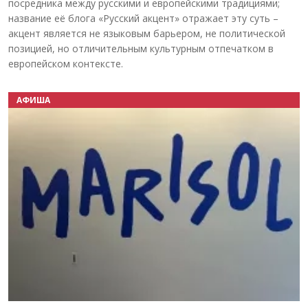
посредника между русскими и европейскими традициями;
название её блога «Русский акцент» отражает эту суть –
акцент является не языковым барьером, не политической
позицией, но отличительным культурным отпечатком в
европейском контексте.
АФИША
Назад
Вперёд