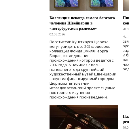
Коллекция некогда самого богатого
Пик
человека Швейцарии в
кон
«петербургской развеске»
28.0
02.06.2026
Наз
свя
Посетители Кунстхауса Цюриха
рус
могут увидеть все 205 шедевров
зад
коллекции Фонда Эмиля Георга
И б
Бюрле, исследование
рас
происхождения которой ведется с
нах
2002 года. А начиная с весны
ред
нынешнего года крупнейший
художественный музей Швейцарии
запустил финансируемый городом
Цюрихом пятилетний
исследовательский проект с целью
повторного изучения
происхождения произведений.
Паа
ре
19.0