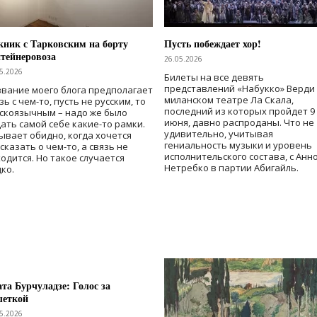
ник с Тарковским на борту
Пусть побеждает хор!
тейнеровоза
26.05.2026
5.2026
Билеты на все девять
представлений «Набукко» Верди
вание моего блога предполагает
миланском театре Ла Скала,
зь с чем-то, пусть не русским, то
последний из которых пройдет 9
скоязычным – надо же было
июня, давно распроданы. Что не
ать самой себе какие-то рамки.
удивительно, учитывая
ывает обидно, когда хочется
гениальность музыки и уровень
сказать о чем-то, а связь не
исполнительского состава, с Анн
одится. Но такое случается
Нетребко в партии Абигайль.
ко.
та Бурчуладзе: Голос за
шеткой
5.2026