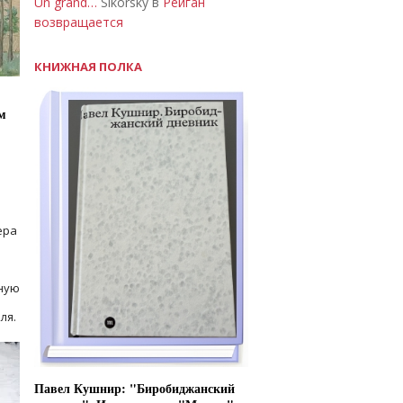
Un grand…
Sikorsky в
Рейган
возвращается
КНИЖНАЯ ПОЛКА
м
ера
ную
ля.
Павел Кушнир: "Биробиджанский