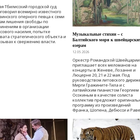
ая Тбилисский городской суд
говорил всемирно известного
зинского оперного певца к семи
дам лишения свободы
по
винениям в организации
сового насилия, попытке
Музыкальные стихии – с
вата стратегического объекта и
Балтийского моря к швейцарски
зывах к свержению власти
.
озерам
12.05.2026
Оркестр Романдской Швейцарии
приглашает всех меломанов на
концерты в Женеве, Лозанне и
Люцерне 20, 21 и 22 мая. Под
руководством литовского дириж
Мирги Гражините-Тила и с
латвийским пианистом Георгием
Осокиным в качестве солиста
коллектив предложит оригиналь
программу из произведений
Франка, Шопена, Дебюсси и Раве