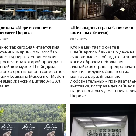
исоль: «Море и солнце» в
«Швейцария, страна банков» (и
нстхаусе Цюриха
кисельных берегов)
7.2026
08.07.2026
нно так сегодня читается имя
Кто не мечтает о счете в
дожницы Марии Соль Эскобар
швейцарском банке? Но даже не 
30-2016), первая европейская
счастливые его обладатели знаю
роспектива которой проходит в
каким образом небольшая
упнейшем музее Швейцарии.
альпийская страна превратилась
тавка организована совместно с
один из ведущих финансовых
ским Louisiana Museum of Modern
центров мира. Вниманию
 и американским Buffalo AKG Art
любознательных – познаватель
seum.
выставка, которая идет сейчас в
Национальном музее Швейцарии
Цюрихе.