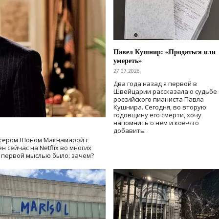
Павел Кушнир: «Продаться или
умереть»
27.07.2026
Два года назад я первой в
Швейцарии рассказала о судьбе
российского пианиста Павла
Кушнира. Сегодня, во вторую
годовщину его смерти, хочу
напомнить о нем и кое-что
добавить.
сером Шоном Макнамарой с
 сейчас на Netflix во многих
й первой мыслью было: зачем?