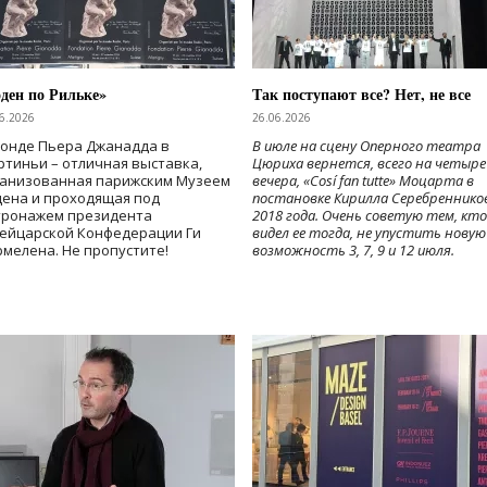
ден по Рильке»
Так поступают все? Нет, не все
6.2026
26.06.2026
Фонде Пьера Джанадда в
В июле на сцену Оперного театра
тиньи – отличная выставка,
Цюриха вернется, всего на четыре
ганизованная парижским Музеем
вечера, «Cosí fan tutte» Моцарта в
дена и проходящая под
постановке Кирилла Серебреннико
тронажем президента
2018 года. Очень советую тем, кто
ейцарской Конфедерации Ги
видел ее тогда, не упустить новую
мелена. Не пропустите!
возможность 3, 7, 9 и 12 июля.