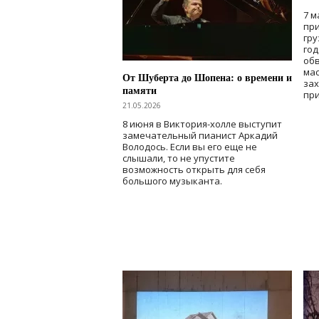
7 м
при
гру
го
об
мас
От Шуберта до Шопена: о времени и
зах
памяти
при
21.05.2026
8 июня в Виктория-холле выступит
замечательный пианист Аркадий
Володось. Если вы его еще не
слышали, то не упустите
возможность открыть для себя
большого музыканта.