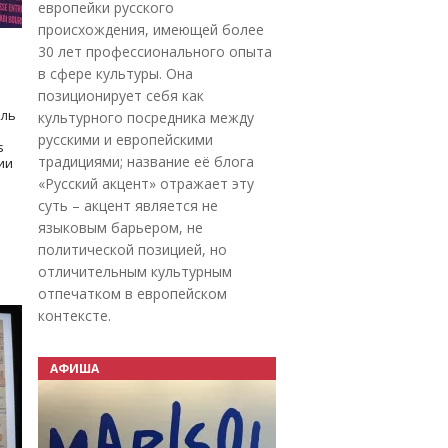
европейки русского
происхождения, имеющей более
30 лет профессионального опыта
в сфере культуры. Она
позиционирует себя как
оль
культурного посредника между
русскими и европейскими
s
традициями; название её блога
дии
«Русский акцент» отражает эту
суть – акцент является не
языковым барьером, не
политической позицией, но
отличительным культурным
отпечатком в европейском
контексте.
АФИША