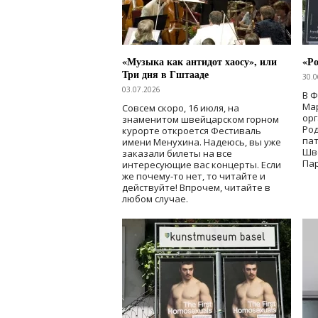
«Музыка как антидот хаосу», или
«Ро
Три дня в Гштааде
30.0
03.07.2026
В 
Мар
Совсем скоро, 16 июля, на
ор
знаменитом швейцарском горном
Ро
курорте откроется Фестиваль
па
имени Менухина. Надеюсь, вы уже
Шв
заказали билеты на все
Пар
интересующие вас концерты. Если
же почему-то нет, то читайте и
действуйте! Впрочем, читайте в
любом случае.