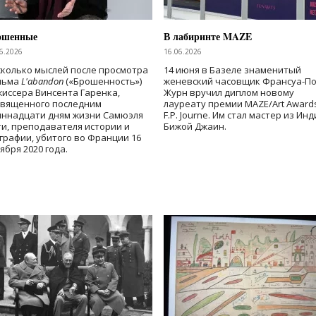
ошенные
В лабиринте MAZE
6.2026
16.06.2026
колько мыслей после просмотра
14 июня в Базеле знаменитый
льма
L'abandon
(«Брошенность»)
женевский часовщик Франсуа-П
иссера Винсента Гаренка,
Журн вручил диплом новому
священного последним
лауреату премии MAZE/Art Award
иннадцати дням жизни Самюэля
F.P. Journe. Им стал мастер из Ин
и, преподавателя истории и
Бижой Джаин.
графии, убитого во Франции 16
ября 2020 года.