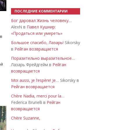
ПОСЛЕДНИЕ КОММЕНТАРИИ
Бог даровал Жизнь человеку…
AlexN в
Павел Кушнир:
«Продаться или умереть»
 в
Большое спасибо, Лазарь!
Sikorsky
в
Рейган возвращается
Поразительно выразительное…
ой
Лазарь Фрейдгейм в
Рейган
возвращается
Moi aussi, je l’espère! Je…
Sikorsky в
Рейган возвращается
Chère Nadia, merci pour la…
Federica Brunelli в
Рейган
возвращается
Chère Suzanne,