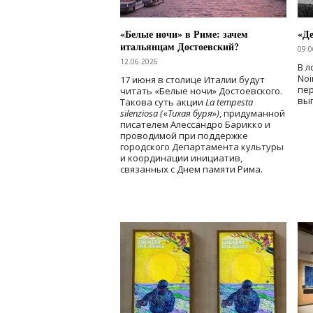
«Белые ночи» в Риме: зачем
«Д
итальянцам Достоевский?
09.0
12.06.2026
В л
Noi
17 июня в столице Италии будут
пе
читать «Белые ночи» Достоевского.
вы
Такова суть акции
La tempesta
silenziosa (
«
Тихая буря
»
)
, придуманной
писателем Алессандро Барикко и
проводимой при поддержке
городского Департамента культуры
и координации инициатив,
связанных с Днем памяти Рима.