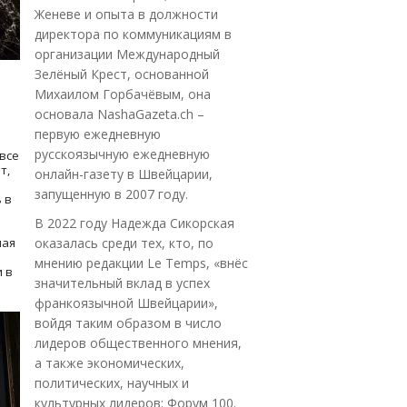
Женеве и опыта в должности
директора по коммуникациям в
организации Международный
Зелёный Крест, основанной
Михаилом Горбачёвым, она
основала NashaGazeta.ch –
первую ежедневную
русскоязычную ежедневную
все
т,
онлайн-газету в Швейцарии,
запущенную в 2007 году.
 в
В 2022 году Надежда Сикорская
ная
оказалась среди тех, кто, по
мнению редакции Le Temps, «внёс
 в
значительный вклад в успех
франкоязычной Швейцарии»,
войдя таким образом в число
лидеров общественного мнения,
а также экономических,
политических, научных и
культурных лидеров: Форум 100.