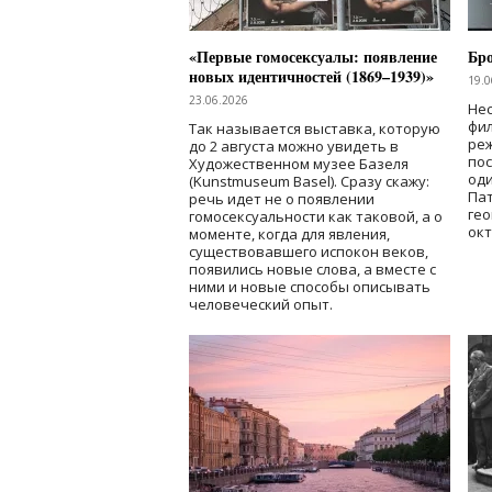
«Первые гомосексуалы: появление
Бр
новых идентичностей (1869–1939)»
19.0
23.06.2026
Нес
фи
Так называется выставка, которую
реж
до 2 августа можно увидеть в
по
Художественном музее Базеля
од
(Kunstmuseum Basel). Сразу скажу:
Пат
речь идет не о появлении
гео
гомосексуальности как таковой, а о
окт
моменте, когда для явления,
существовавшего испокон веков,
появились новые слова, а вместе с
ними и новые способы описывать
человеческий опыт.