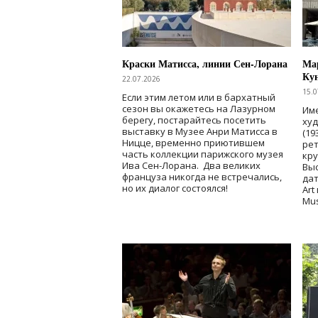
Краски Матисса, линии Сен-Лорана
Мар
Ку
22.07.2026
15.0
Если этим летом или в бархатный
сезон вы окажетесь на Лазурном
Име
берегу, постарайтесь посетить
ху
выставку в Музее Анри Матисса в
(19
Ницце, временно приютившем
рет
часть коллекции парижского музея
кр
Ива Сен-Лорана. Два великих
Выс
француза никогда не встречались,
дат
но их диалог состоялся!
Art
Mu