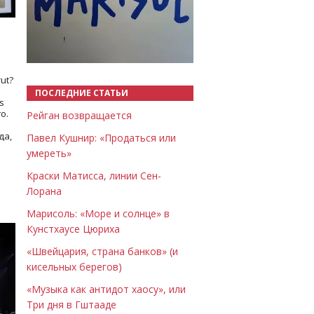
Назад
Вперёд
ut?
ПОСЛЕДНИЕ СТАТЬИ
s
о.
Рейган возвращается
да,
Павел Кушнир: «Продаться или
умереть»
Краски Матисса, линии Сен-
Лорана
Марисоль: «Море и солнце» в
Кунстхаусе Цюриха
«Швейцария, страна банков» (и
кисельных берегов)
«Музыка как антидот хаосу», или
Три дня в Гштааде