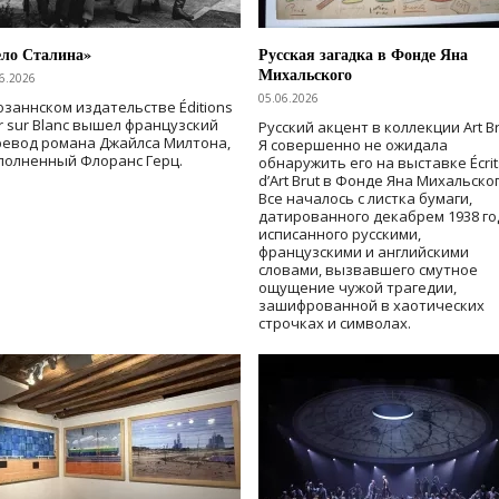
ело Сталина»
Русская загадка в Фонде Яна
Михальского
6.2026
05.06.2026
озаннском издательстве Éditions
r sur Blanc вышел французский
Русский акцент в коллекции Art Br
ревод романа Джайлса Милтона,
Я совершенно не ожидала
полненный Флоранс Герц.
обнаружить его на выставке Écrit
d’Art Brut в Фонде Яна Михальског
Все началось с листка бумаги,
датированного декабрем 1938 го
исписанного русскими,
французскими и английскими
словами, вызвавшего смутное
ощущение чужой трагедии,
зашифрованной в хаотических
строчках и символах.