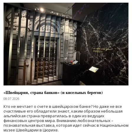
«Швейцария, страна банков» (и кисельных берегов)
08.07.2026
Кто не мечтает о счете в швейцарском банке? Но даже не все
счастливые его обладатели знают, каким образом небольшая
альпийская страна превратилась в один из ведущих
финансовых центров мира. Вниманию любознательных –
познавательная выставка, которая идет сейчас в Национальном
музее Швейцарии в Цюрихе.