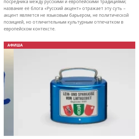
посредника между русскими и европейскими традициями;
название её блога «Русский акцент» отражает эту суть –
акцент является не языковым барьером, не политической
позицией, но отличительным культурным отпечатком в
европейском контексте.
АФИША
Назад
Вперёд