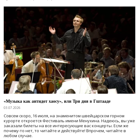
«Музыка как антидот хаосу», или Три дня в Гштааде
03.07.2026
Совсем скоро, 16 июля, на знаменитом швейцарском горном
курорте откроется Фестиваль имени Менухина. Надеюсь, вы уже
заказали билеты на все интересующие вас концерты. Если же
почему-то нет, то читайте и действуйте! Впрочем, читайте в
любом случае.