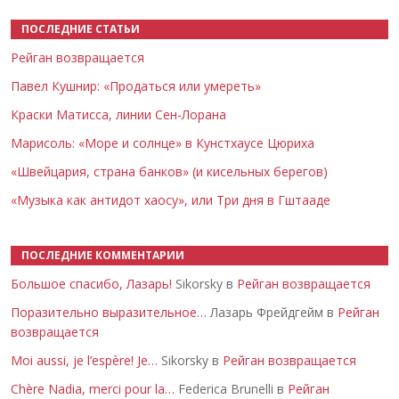
ПОСЛЕДНИЕ СТАТЬИ
Рейган возвращается
Павел Кушнир: «Продаться или умереть»
Краски Матисса, линии Сен-Лорана
Марисоль: «Море и солнце» в Кунстхаусе Цюриха
«Швейцария, страна банков» (и кисельных берегов)
«Музыка как антидот хаосу», или Три дня в Гштааде
ПОСЛЕДНИЕ КОММЕНТАРИИ
Большое спасибо, Лазарь!
Sikorsky в
Рейган возвращается
Поразительно выразительное…
Лазарь Фрейдгейм в
Рейган
возвращается
Moi aussi, je l’espère! Je…
Sikorsky в
Рейган возвращается
Chère Nadia, merci pour la…
Federica Brunelli в
Рейган