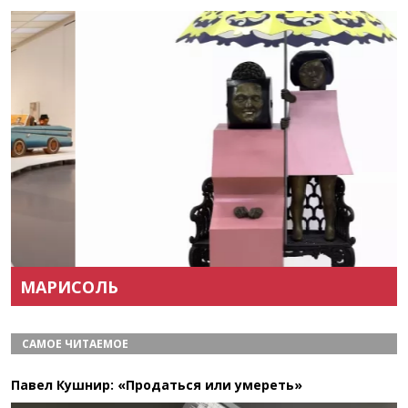
Назад
Вперёд
МАРИСОЛЬ
САМОЕ ЧИТАЕМОЕ
Павел Кушнир: «Продаться или умереть»