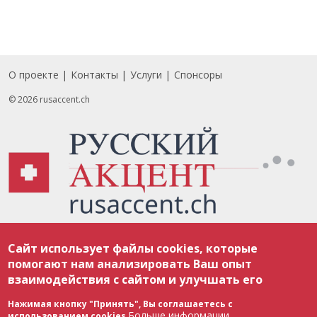
О проекте
Контакты
Услуги
Спонсоры
Footer
© 2026 rusaccent.ch
Все материалы, размещенные на веб-сайте rusaccent.ch, охраняются в
Сайт использует файлы cookies, которые
соответствии с законодательством Швейцарии об авторском праве и
международными соглашениями. Полное или частичное использование
помогают нам анализировать Ваш опыт
материалов возможно только с разрешения редакции. В случае полного
взаимодействия с сайтом и улучшать его
или частичного воспроизведения материалов сайта rusaccent.ch,
ОБЯЗАТЕЛЬНА АКТИВНАЯ ГИПЕРССЫЛКА на конкретный заимствованный
текст. Фотоизображения, размещенные редакцией rusaccent.ch, являются
Нажимая кнопку "Принять", Вы соглашаетесь с
ее исключительной собственностью. Полное или частичное
Больше информации
использованием cookies